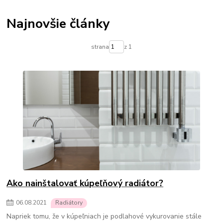
Termostatické hlavice na radiátory
Podlahové kúrenie
Vykurovacie súpravy-podlahové kúrenie
Najnovšie články
Skrinky pre rozdelovače podlahového kúrenia
Rozdelovače pre podlahové kúrenie
Čerpadlá pre podlahové kúrenie
strana
z 1
Olejové ohrievače
Konvektorové ohrievače
Elektrické ohrievače
Prenosné klimatizácie
Ohrievače vody
Prietokové ohrievače vody
Bojlery
Prietokové bojlery
Zlaté radiátory do kúpeľne
kúpeľňové radiátory
Ako nainštalovať kúpeľňový radiátor?
06
.
08
.
2021
Radiátory
Napriek tomu, že v kúpeľniach je podlahové vykurovanie stále