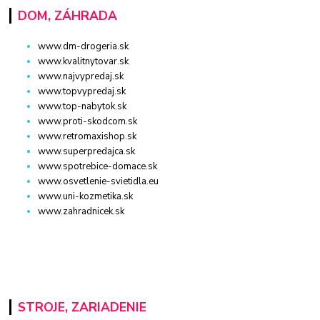
DOM, ZÁHRADA
www.dm-drogeria.sk
www.kvalitnytovar.sk
www.najvypredaj.sk
www.topvypredaj.sk
www.top-nabytok.sk
www.proti-skodcom.sk
www.retromaxishop.sk
www.superpredajca.sk
www.spotrebice-domace.sk
www.osvetlenie-svietidla.eu
www.uni-kozmetika.sk
www.zahradnicek.sk
STROJE, ZARIADENIE