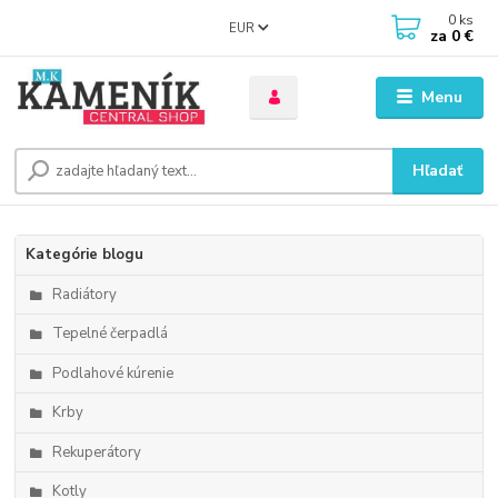
0
ks
EUR
za
0 €
Menu
Hľadať
Kategórie blogu
Radiátory
Tepelné čerpadlá
Podlahové kúrenie
Krby
Rekuperátory
Kotly