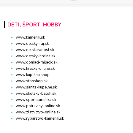
DETI, ŠPORT, HOBBY
www.kamenik.sk
www.detsky-raj.sk
www.detskaradost.sk
www.detsky-hrdina.sk
www.domaci-milacik.sk
www.hracky-online.sk
www.kupelna.shop
www.stonshop.sk
www.sanita-kupelne.sk
www.skolsky-batoh.sk
www.sportaturistika.sk
www.potraviny-online.sk
www.zlatnictvo-online.sk
www.rybarstvo-kamenik.sk