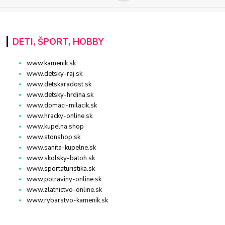
DETI, ŠPORT, HOBBY
www.kamenik.sk
www.detsky-raj.sk
www.detskaradost.sk
www.detsky-hrdina.sk
www.domaci-milacik.sk
www.hracky-online.sk
www.kupelna.shop
www.stonshop.sk
www.sanita-kupelne.sk
www.skolsky-batoh.sk
www.sportaturistika.sk
www.potraviny-online.sk
www.zlatnictvo-online.sk
www.rybarstvo-kamenik.sk