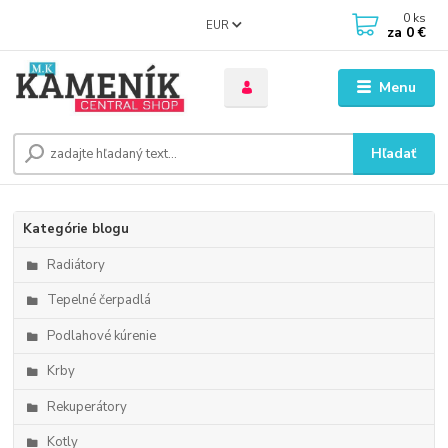
0
ks
EUR
za
0 €
Menu
Hľadať
Kategórie blogu
Radiátory
Tepelné čerpadlá
Podlahové kúrenie
Krby
Rekuperátory
Kotly