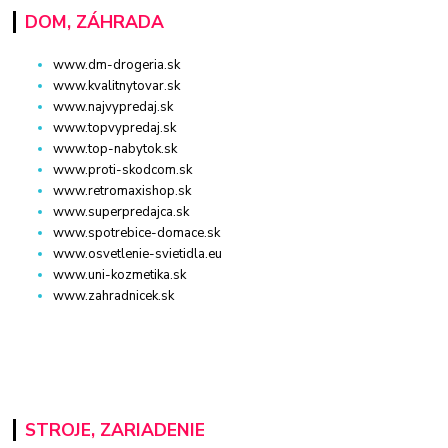
DOM, ZÁHRADA
www.dm-drogeria.sk
www.kvalitnytovar.sk
www.najvypredaj.sk
www.topvypredaj.sk
www.top-nabytok.sk
www.proti-skodcom.sk
www.retromaxishop.sk
www.superpredajca.sk
www.spotrebice-domace.sk
www.osvetlenie-svietidla.eu
www.uni-kozmetika.sk
www.zahradnicek.sk
STROJE, ZARIADENIE