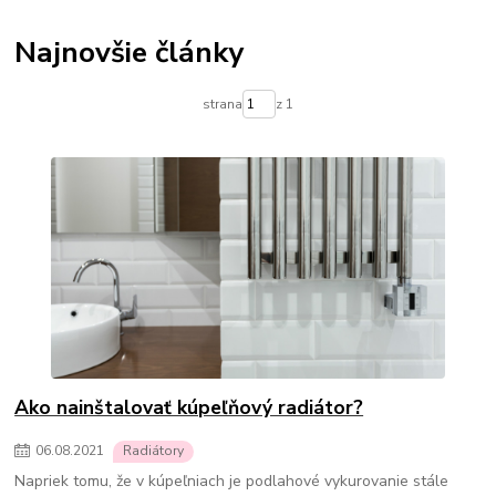
Termostatické hlavice na radiátory
Podlahové kúrenie
Vykurovacie súpravy-podlahové kúrenie
Najnovšie články
Skrinky pre rozdelovače podlahového kúrenia
Rozdelovače pre podlahové kúrenie
Čerpadlá pre podlahové kúrenie
strana
z 1
Olejové ohrievače
Konvektorové ohrievače
Elektrické ohrievače
Prenosné klimatizácie
Ohrievače vody
Prietokové ohrievače vody
Bojlery
Prietokové bojlery
Zlaté radiátory do kúpeľne
kúpeľňové radiátory
Ako nainštalovať kúpeľňový radiátor?
06
.
08
.
2021
Radiátory
Napriek tomu, že v kúpeľniach je podlahové vykurovanie stále