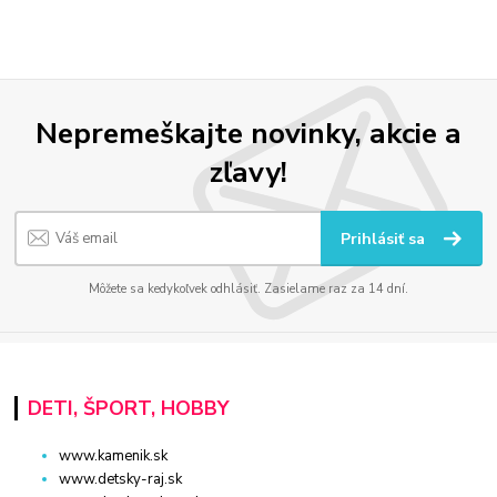
Nepremeškajte novinky, akcie a
zľavy!
Prihlásiť sa
Môžete sa kedykoľvek odhlásiť. Zasielame raz za 14 dní.
DETI, ŠPORT, HOBBY
www.kamenik.sk
www.detsky-raj.sk