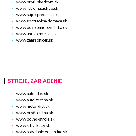
www.proti-skodcom.sk
www.retromaxishop.sk
www.superpredajca.sk
www.spotrebice-domace.sk
www.osvetlenie-svietidla.eu
www.uni-kozmetika.sk
www.zahradnicek.sk
STROJE, ZARIADENIE
www.auto-diel.sk
www.auto-techna.sk
www.moto-diel.sk
www.profi-dielna.sk
www.polno-stroje.sk
www.krby-kotly.sk
www.stavebnictvo-online.sk