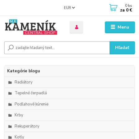
0
ks
EUR
za
0 €
Menu
Hľadať
Kategórie blogu
Radiátory
Tepelné čerpadlá
Podlahové kúrenie
Krby
Rekuperátory
Kotly