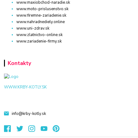
www.maxiobchod-naradie.sk
www.moto-prislusenstvo.sk
www.firemne-zariadenie.sk
www.nahradnediely.online
www.uni-zdrav.sk
www.zlatnictvo-online.sk
www.zariadenie-firmy.sk
Kontakty
WWW.KRBY-KOTLY.SK
info@krby-kotly.sk