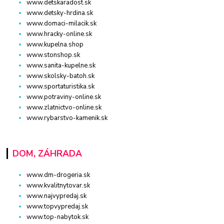
www.detskaradost.sk
www.detsky-hrdina.sk
www.domaci-milacik.sk
www.hracky-online.sk
www.kupelna.shop
www.stonshop.sk
www.sanita-kupelne.sk
www.skolsky-batoh.sk
www.sportaturistika.sk
www.potraviny-online.sk
www.zlatnictvo-online.sk
www.rybarstvo-kamenik.sk
DOM, ZÁHRADA
www.dm-drogeria.sk
www.kvalitnytovar.sk
www.najvypredaj.sk
www.topvypredaj.sk
www.top-nabytok.sk