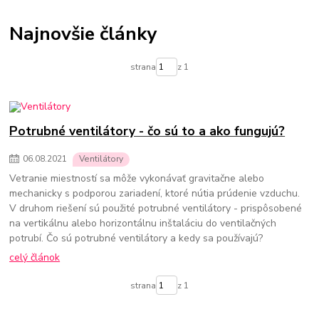
Termostatické hlavice na radiátory
Podlahové kúrenie
Vykurovacie súpravy-podlahové kúrenie
Najnovšie články
Skrinky pre rozdelovače podlahového kúrenia
Rozdelovače pre podlahové kúrenie
Čerpadlá pre podlahové kúrenie
strana
z 1
Olejové ohrievače
Konvektorové ohrievače
Elektrické ohrievače
Prenosné klimatizácie
Ohrievače vody
Prietokové ohrievače vody
Bojlery
Prietokové bojlery
Zlaté radiátory do kúpeľne
kúpeľňové radiátory
Potrubné ventilátory - čo sú to a ako fungujú?
06
.
08
.
2021
Ventilátory
Vetranie miestností sa môže vykonávať gravitačne alebo
mechanicky s podporou zariadení, ktoré nútia prúdenie vzduchu.
V druhom riešení sú použité potrubné ventilátory - prispôsobené
na vertikálnu alebo horizontálnu inštaláciu do ventilačných
potrubí. Čo sú potrubné ventilátory a kedy sa používajú?
celý článok
strana
z 1