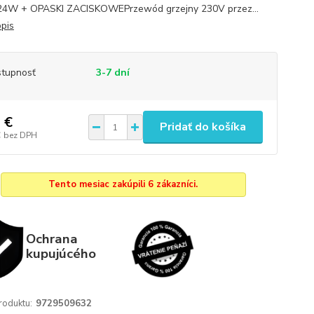
24W + OPASKI ZACISKOWEPrzewód grzejny 230V przez...
opis
tupnosť
3-7 dní
 €
Pridať do košíka
€
bez DPH
Tento mesiac zakúpili 6 zákazníci.
Ochrana
kupujúcého
roduktu:
9729509632