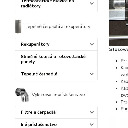
Termostatické hlavice na
radiátory
Tepelné čerpadlá a rekuperátory
Rekuperátory
Stosowa
Slnečné kolesá a fotovoltaické
Prz
panely
Kab
Tepelné čerpadlá
wok
Kab
Kab
Vykurovanie-príslušenstvo
zwo
Prz
Rur
Filtre a čerpadlá
Iné príslušenstvo