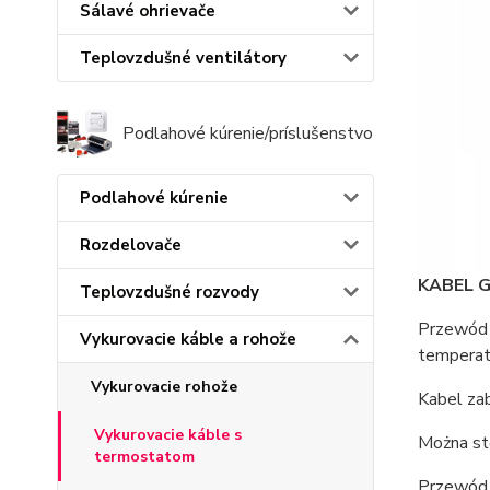
Sálavé ohrievače
Teplovzdušné ventilátory
Podlahové kúrenie/príslušenstvo
Podlahové kúrenie
Rozdelovače
KABEL 
Teplovzdušné rozvody
Przewód 
Vykurovacie káble a rohože
temperatu
Vykurovacie rohože
Kabel za
Vykurovacie káble s
Można st
termostatom
Przewód 