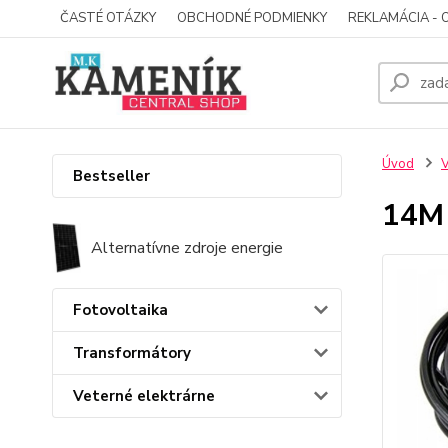
ČASTÉ OTÁZKY
OBCHODNÉ PODMIENKY
REKLAMÁCIA - 
Úvod
V
Bestseller
14M
Alternatívne zdroje energie
Fotovoltaika
Transformátory
Veterné elektrárne