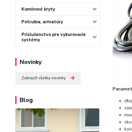
Komínové kryty
Potrubia, armatúry
Príslušenstvo pre vykurovacie
systémy
Novinky
Zobraziť všetky novinky
Paramet
Blog
dłu
zas
moc
sku
kol