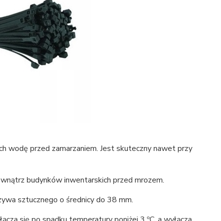
ch wodę przed zamarzaniem. Jest skuteczny nawet przy
zewnątrz budynków inwentarskich przed mrozem.
ywa sztucznego o średnicy do 38 mm.
za się po spadku temperatury poniżej 3 ºC, a wyłącza