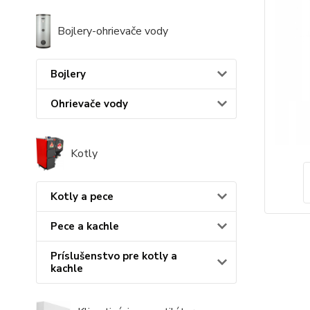
Bojlery-ohrievače vody
Bojlery
Ohrievače vody
Kotly
Kotly a pece
Pece a kachle
Príslušenstvo pre kotly a
kachle