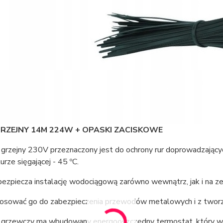
GRZEJNY 14M 224W + OPASKI ZACISKOWE
grzejny 230V przeznaczony jest do ochrony rur doprowadzający
rze sięgającej - 45 ºC.
bezpiecza instalację wodociągową zarówno wewnątrz, jak i na 
osować go do zabezpieczenia przewodów metalowych i z tworz
grzewczy ma wbudowany energooszczędny termostat, który włąc