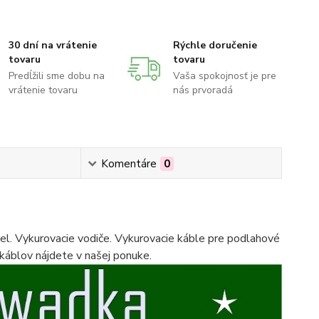
30 dní na vrátenie
Rýchle doručenie
tovaru
tovaru
Predĺžili sme dobu na
Vaša spokojnosť je pre
vrátenie tovaru
nás prvoradá
Komentáre
0
bel. Vykurovacie vodiče. Vykurovacie káble pre podlahové
 káblov nájdete v našej ponuke.