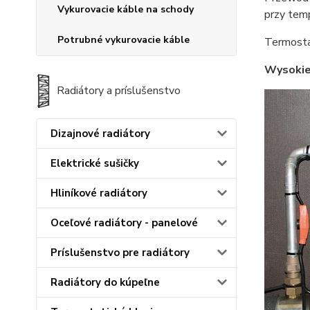
Vykurovacie káble na schody
przy tem
Potrubné vykurovacie káble
Termostat
Wysokiej
Radiátory a príslušenstvo
Dizajnové radiátory
Elektrické sušičky
Hliníkové radiátory
Oceľové radiátory - panelové
Príslušenstvo pre radiátory
Radiátory do kúpeľne