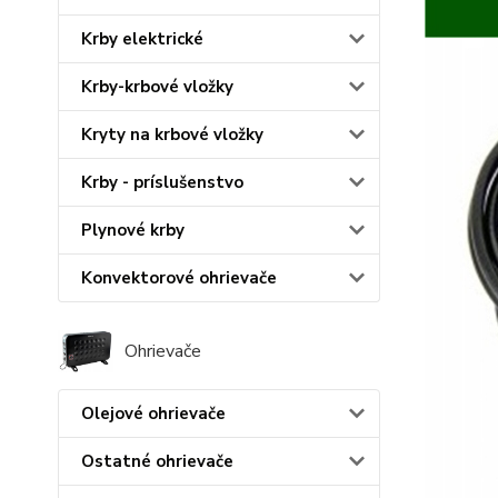
Krby elektrické
Krby-krbové vložky
Kryty na krbové vložky
Krby - príslušenstvo
Plynové krby
Konvektorové ohrievače
Ohrievače
Olejové ohrievače
Ostatné ohrievače