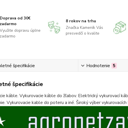
Doprava od 30€
8 rokov na trhu
zadarmo
Značka Kameník Vás
Využite dopravu úplne
presvedčí o kvalite
zadarmo
etné špecifikácie
Hodnotenie
5
tné špecifikácie
ie káble. Vykurovacie káble do žľabov. Elektrický vykurovací ká
ie. Vykurovacie kable do poteru a iné. Široký výber vykurovacích