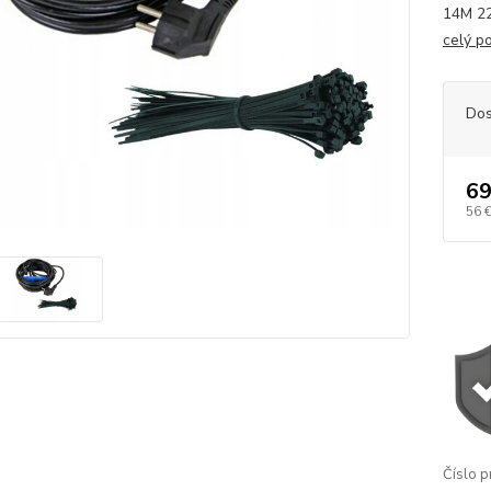
14M 2
celý p
Dos
69
56 
Číslo p