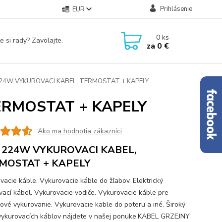
Prihlásenie
EUR
0
ks
e si rady? Zavolajte.
za
0 €
24W VYKUROVACI KABEL, TERMOSTAT + KAPELY
ERMOSTAT + KAPELY
Ako ma hodnotia zákazníci
 224W VYKUROVACI KABEL,
MOSTAT + KAPELY
vacie káble. Vykurovacie káble do žľabov. Elektrický
vací kábel. Vykurovacie vodiče. Vykurovacie káble pre
ové vykurovanie. Vykurovacie kable do poteru a iné. Široký
vykurovacích káblov nájdete v našej ponuke.KABEL GRZEJNY