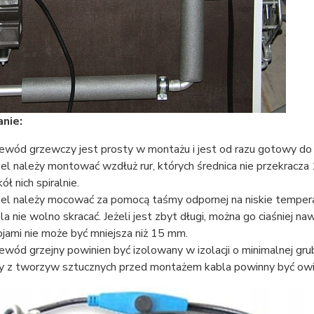
nie:
ewód grzewczy jest prosty w montażu i jest od razu gotowy do in
el należy montować wzdłuż rur, których średnica nie przekracza 1"
ół nich spiralnie.
el należy mocować za pomocą taśmy odpornej na niskie tempera
la nie wolno skracać. Jeżeli jest zbyt długi, można go ciaśniej n
jami nie może być mniejsza niż 15 mm.
ewód grzejny powinien być izolowany w izolacji o minimalnej gr
y z tworzyw sztucznych przed montażem kabla powinny być owi