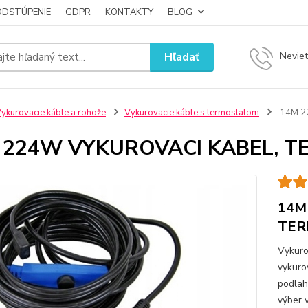
ODSTÚPENIE
GDPR
KONTAKTY
BLOG
Hľadať
Neviet
ykurovacie káble a rohože
Vykurovacie káble s termostatom
14M 2
 224W VYKUROVACI KABEL, T
14M
TER
Vykuro
vykuro
podlah
výber 