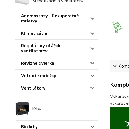
Klimatizácie a ventilátory
Anemostaty - Rekuperačné
mriežky
Klimatizácie
Regulátory otáčok
ventilátorov
Revízne dvierka
Kompl
Vetracie mriežky
Komple
Ventilátory
Vykurovac
vykurovan
Krby
Bio krby