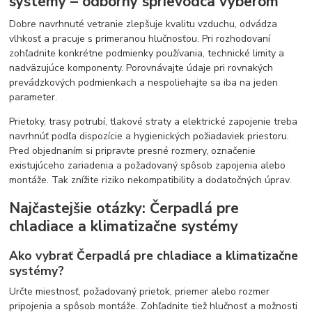
systémy – odborný sprievodca výberom
Dobre navrhnuté vetranie zlepšuje kvalitu vzduchu, odvádza
vlhkosť a pracuje s primeranou hlučnosťou. Pri rozhodovaní
zohľadnite konkrétne podmienky používania, technické limity a
nadväzujúce komponenty. Porovnávajte údaje pri rovnakých
prevádzkových podmienkach a nespoliehajte sa iba na jeden
parameter.
Prietoky, trasy potrubí, tlakové straty a elektrické zapojenie treba
navrhnúť podľa dispozície a hygienických požiadaviek priestoru.
Pred objednaním si pripravte presné rozmery, označenie
existujúceho zariadenia a požadovaný spôsob zapojenia alebo
montáže. Tak znížite riziko nekompatibility a dodatočných úprav.
Najčastejšie otázky: Čerpadlá pre
chladiace a klimatizačne systémy
Ako vybrať Čerpadlá pre chladiace a klimatizačne
systémy?
Určte miestnosť, požadovaný prietok, priemer alebo rozmer
pripojenia a spôsob montáže. Zohľadnite tiež hlučnosť a možnosti