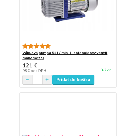
Vákuová pumpa 51 l / min. 1. solenoidový ventil,
manometer
121 €
3-7 dní
98 €
bez DPH
Pridať do košíka