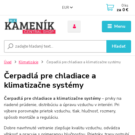
0
ks
EUR
za
0 €
Menu
Hľadať
Úvod
Klimatizácie
Čerpadlá pre chladiace a klimatizačne systémy
Čerpadlá pre chladiace a
klimatizačne systémy
Čerpadlá pre chladiace a klimatizačne systémy
– prvky na
riadené prúdenie, distribúciu a úpravu vzduchu v interiéri. Pri
výbere porovnajte prietok vzduchu, tlak, hlučnosť, rozmery,
spôsob montáže a reguláciu.
Dobre navrhnuté vetranie zlepšuje kvalitu vzduchu, odvádza
vlhkosť a pracuje s primeranou hlučnosťou. Prietoky, trasy potrubí,