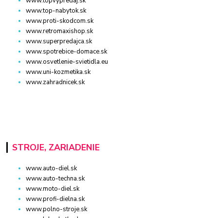
www.topvypredaj.sk
www.top-nabytok.sk
www.proti-skodcom.sk
www.retromaxishop.sk
www.superpredajca.sk
www.spotrebice-domace.sk
www.osvetlenie-svietidla.eu
www.uni-kozmetika.sk
www.zahradnicek.sk
STROJE, ZARIADENIE
www.auto-diel.sk
www.auto-techna.sk
www.moto-diel.sk
www.profi-dielna.sk
www.polno-stroje.sk