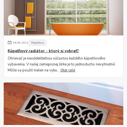
06
.
08
.
2021
Radiátory
Kúpeľňový radiátor - ktorý si vybrať?
Ohrievač je neoddeliteľnou súčasťou každého kúpeľňového
vybavenia. V našej zemepisnej šírke je to jednoducho nevyhnutné.
Môže sa použiť nielen na vyku...
čítať celé