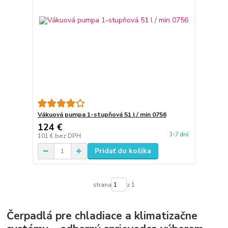
Vákuová pumpa 1-stupňová 51 l / min 0756
124 €
3-7 dní
101 €
bez DPH
Pridať do košíka
strana
z 1
Čerpadlá pre chladiace a klimatizačne