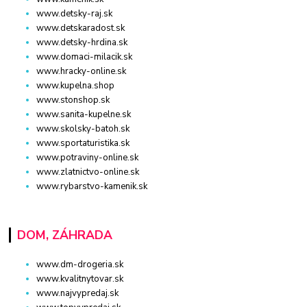
www.detsky-raj.sk
www.detskaradost.sk
www.detsky-hrdina.sk
www.domaci-milacik.sk
www.hracky-online.sk
www.kupelna.shop
www.stonshop.sk
www.sanita-kupelne.sk
www.skolsky-batoh.sk
www.sportaturistika.sk
www.potraviny-online.sk
www.zlatnictvo-online.sk
www.rybarstvo-kamenik.sk
DOM, ZÁHRADA
www.dm-drogeria.sk
www.kvalitnytovar.sk
www.najvypredaj.sk