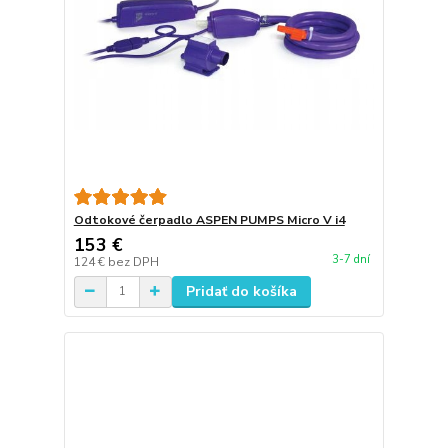
Odtokové čerpadlo ASPEN PUMPS Micro V i4
153 €
3-7 dní
124 €
bez DPH
Pridať do košíka