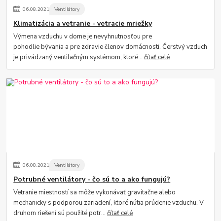
06
.
08
.
2021
Ventilátory
Klimatizácia a vetranie - vetracie mriežky
Výmena vzduchu v dome je nevyhnutnosťou pre
pohodlie bývania a pre zdravie členov domácnosti. Čerstvý vzduch
je privádzaný ventilačným systémom, ktoré...
čítať celé
06
.
08
.
2021
Ventilátory
Potrubné ventilátory - čo sú to a ako fungujú?
Vetranie miestností sa môže vykonávať gravitačne alebo
mechanicky s podporou zariadení, ktoré nútia prúdenie vzduchu. V
druhom riešení sú použité potr...
čítať celé