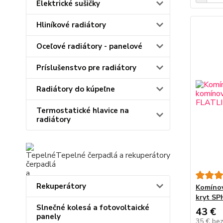
Elektrické sušičky
Hliníkové radiátory
Oceľové radiátory - panelové
Príslušenstvo pre radiátory
Radiátory do kúpeľne
Termostatické hlavice na
radiátory
Tepelné čerpadlá a rekuperátory
Rekuperátory
Komínov
kryt S
Slnečné kolesá a fotovoltaické
43 €
panely
35 €
be