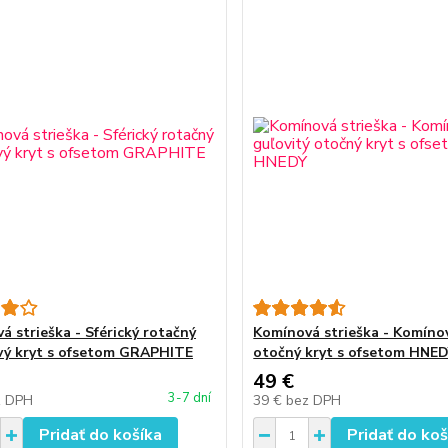
á strieška - Sférický rotačný
Komínová strieška - Komínov
ý kryt s ofsetom GRAPHITE
otočný kryt s ofsetom HNE
49 €
3-7 dní
z DPH
39 €
bez DPH
Pridať do košíka
Pridať do koš