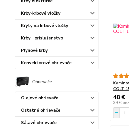
Krby elektrické
Krby-krbové vložky
Kryty na krbové vložky
Krby - príslušenstvo
Plynové krby
Konvektorové ohrievače
Ohrievače
Komínov
COLT 15
48 €
Olejové ohrievače
39 €
be
Ostatné ohrievače
Sálavé ohrievače