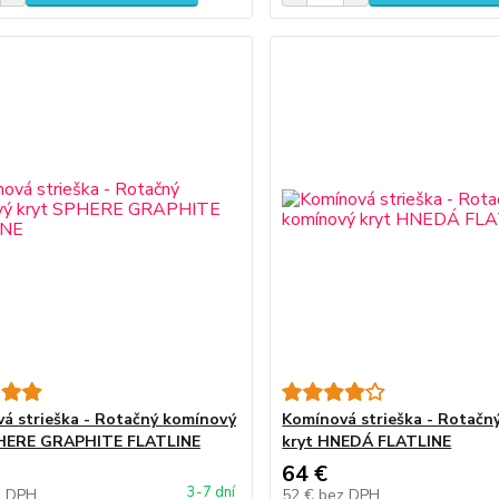
á strieška - Rotačný komínový
Komínová strieška - Rotačn
PHERE GRAPHITE FLATLINE
kryt HNEDÁ FLATLINE
64 €
3-7 dní
z DPH
52 €
bez DPH