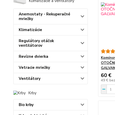
Klimatizácie a ventilátory
Anemostaty - Rekuperačné
mriežky
Klimatizácie
Regulátory otáčok
ventilátorov
Revízne dvierka
Komínov
OTOČN
Vetracie mriežky
GALVAN
60 €
Ventilátory
49 €
be
Krby
Bio krby