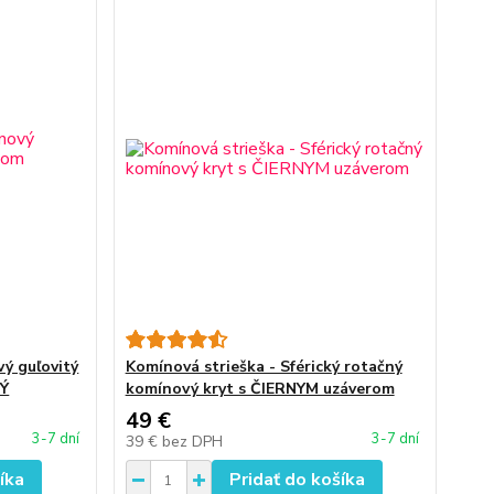
ý guľovitý
Komínová strieška - Sférický rotačný
DÝ
komínový kryt s ČIERNYM uzáverom
49 €
3-7 dní
3-7 dní
39 €
bez DPH
íka
Pridať do košíka