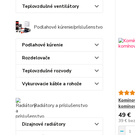
Teplovzdušné ventilátory
Podlahové kúrenie/príslušenstvo
Podlahové kúrenie
Rozdelovače
Teplovzdušné rozvody
Vykurovacie káble a rohože
Komínov
Radiátory a príslušenstvo
komínov
49 €
39 €
be
Dizajnové radiátory