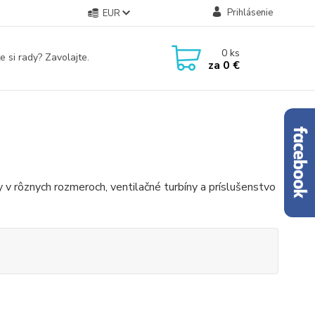
Prihlásenie
EUR
0
ks
e si rady? Zavolajte.
za
0 €
ky v rôznych rozmeroch, ventilačné turbíny a príslušenstvo