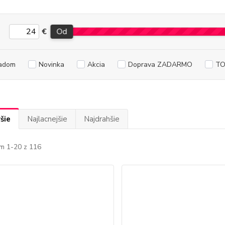
€
Od
adom
Novinka
Akcia
Doprava ZADARMO
TO
šie
Najlacnejšie
Najdrahšie
m 1-20 z 116