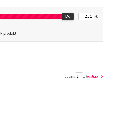
Do
€
P produkt
strana
z 6
ďalšie