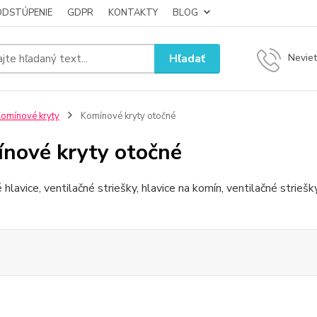
ODSTÚPENIE
GDPR
KONTAKTY
BLOG
Hľadať
Neviet
omínové kryty
Komínové kryty otočné
nové kryty otočné
hlavice, ventilačné striešky, hlavice na komín, ventilačné strieš