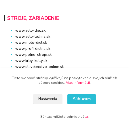
STROJE, ZARIADENIE
www.auto-diel.sk
www.auto-techna.sk
www.moto-diel.sk
www.profi-dielna.sk
www.polno-stroje.sk
www.krby-kotly.sk
www.stavebnictvo-online.sk
www.maxiobchod-naradie.sk
Tieto webové stránky využívajú na poskytovanie svojich služieb
www.moto-prislusenstvo.sk
súbory cookies.
Viac informácií
.
www.firemne-zariadenie.sk
www.nahradnediely.online
www.uni-zdrav.sk
Súhlasím
Nastavenia
www.zlatnictvo-online.sk
www.zariadenie-firmy.sk
Súhlas môžete odmietnuť
tu
.