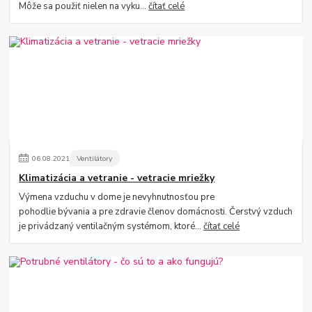
Môže sa použiť nielen na vyku...
čítať celé
06
.
08
.
2021
Ventilátory
Klimatizácia a vetranie - vetracie mriežky
Výmena vzduchu v dome je nevyhnutnosťou pre
pohodlie bývania a pre zdravie členov domácnosti. Čerstvý vzduch
je privádzaný ventilačným systémom, ktoré...
čítať celé