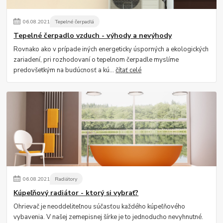
06
.
08
.
2021
Tepelné čerpadlá
Tepelné čerpadlo vzduch - výhody a nevýhody
Rovnako ako v prípade iných energeticky úsporných a ekologických
zariadení, pri rozhodovaní o tepelnom čerpadle myslíme
predovšetkým na budúcnosť a kú...
čítať celé
06
.
08
.
2021
Radiátory
Kúpeľňový radiátor - ktorý si vybrať?
Ohrievač je neoddeliteľnou súčasťou každého kúpeľňového
vybavenia. V našej zemepisnej šírke je to jednoducho nevyhnutné.