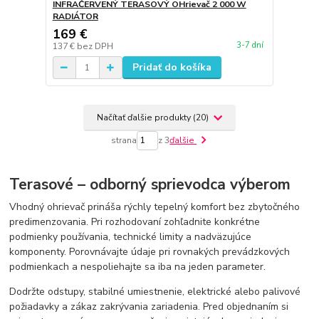
INFRAČERVENÝ TERASOVÝ OHrievač 2 000 W
RADIÁTOR
169 €
3-7 dní
137 €
bez DPH
Pridať do košíka
Načítať ďalšie produkty (20)
strana
z 3
ďalšie
Terasové – odborný sprievodca výberom
Vhodný ohrievač prináša rýchly tepelný komfort bez zbytočného
predimenzovania. Pri rozhodovaní zohľadnite konkrétne
podmienky používania, technické limity a nadväzujúce
komponenty. Porovnávajte údaje pri rovnakých prevádzkových
podmienkach a nespoliehajte sa iba na jeden parameter.
Dodržte odstupy, stabilné umiestnenie, elektrické alebo palivové
požiadavky a zákaz zakrývania zariadenia. Pred objednaním si