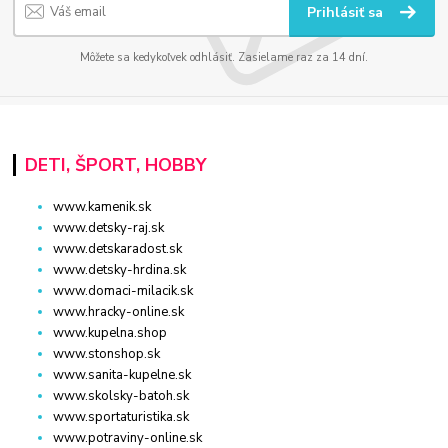
Prihlásiť sa
Môžete sa kedykoľvek odhlásiť. Zasielame raz za 14 dní.
DETI, ŠPORT, HOBBY
www.kamenik.sk
www.detsky-raj.sk
www.detskaradost.sk
www.detsky-hrdina.sk
www.domaci-milacik.sk
www.hracky-online.sk
www.kupelna.shop
www.stonshop.sk
www.sanita-kupelne.sk
www.skolsky-batoh.sk
www.sportaturistika.sk
www.potraviny-online.sk