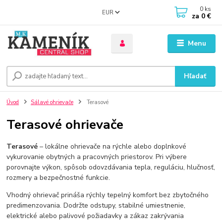
0
ks
EUR
za
0 €
Menu
Hľadať
Úvod
Sálavé ohrievače
Terasové
Terasové ohrievače
Terasové
– lokálne ohrievače na rýchle alebo doplnkové
vykurovanie obytných a pracovných priestorov. Pri výbere
porovnajte výkon, spôsob odovzdávania tepla, reguláciu, hlučnosť,
rozmery a bezpečnostné funkcie.
Vhodný ohrievač prináša rýchly tepelný komfort bez zbytočného
predimenzovania. Dodržte odstupy, stabilné umiestnenie,
elektrické alebo palivové požiadavky a zákaz zakrývania