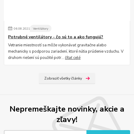
06
.
08
.
2021
Ventilátory
Potrubné ventilátory - čo sú to a ako fungujú?
Vetranie miestností sa môže vykonávať gravitačne alebo
mechanicky s podporou zariadení, ktoré nútia prúdenie vzduchu. V
druhom riešení sú použité potr...
čítať celé
Zobraziť všetky články
Nepremeškajte novinky, akcie a
zľavy!