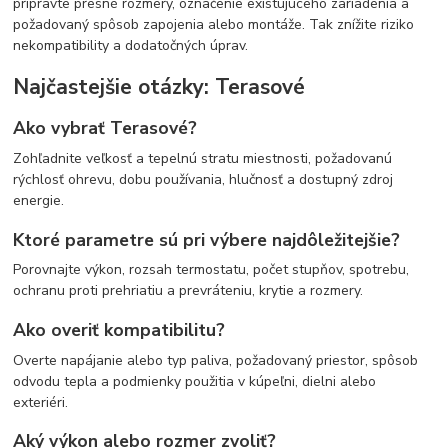
pripravte presné rozmery, označenie existujúceho zariadenia a
požadovaný spôsob zapojenia alebo montáže. Tak znížite riziko
nekompatibility a dodatočných úprav.
Najčastejšie otázky: Terasové
Ako vybrať Terasové?
Zohľadnite veľkosť a tepelnú stratu miestnosti, požadovanú
rýchlosť ohrevu, dobu používania, hlučnosť a dostupný zdroj
energie.
Ktoré parametre sú pri výbere najdôležitejšie?
Porovnajte výkon, rozsah termostatu, počet stupňov, spotrebu,
ochranu proti prehriatiu a prevráteniu, krytie a rozmery.
Ako overiť kompatibilitu?
Overte napájanie alebo typ paliva, požadovaný priestor, spôsob
odvodu tepla a podmienky použitia v kúpeľni, dielni alebo
exteriéri.
Aký výkon alebo rozmer zvoliť?