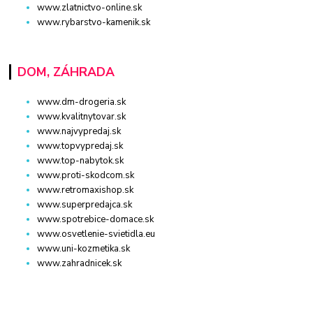
www.zlatnictvo-online.sk
www.rybarstvo-kamenik.sk
DOM, ZÁHRADA
www.dm-drogeria.sk
www.kvalitnytovar.sk
www.najvypredaj.sk
www.topvypredaj.sk
www.top-nabytok.sk
www.proti-skodcom.sk
www.retromaxishop.sk
www.superpredajca.sk
www.spotrebice-domace.sk
www.osvetlenie-svietidla.eu
www.uni-kozmetika.sk
www.zahradnicek.sk