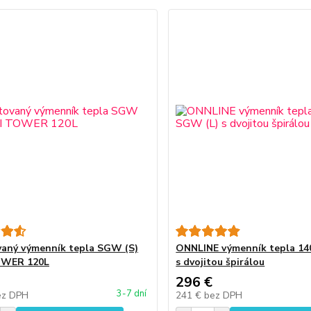
aný výmenník tepla SGW (S)
ONNLINE výmenník tepla 14
OWER 120L
s dvojitou špirálou
296 €
3-7 dní
ez DPH
241 €
bez DPH