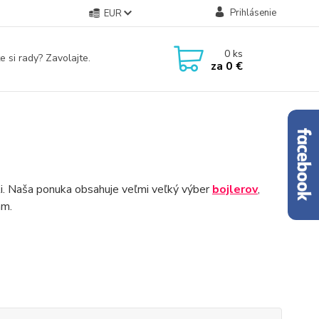
Prihlásenie
EUR
0
ks
e si rady? Zavolajte.
za
0 €
ti. Naša ponuka obsahuje veľmi veľký výber
bojlerov
,
ám.