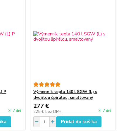
) P
Výmenník tepla 140 l SGW (L) s
dvojitou špirálou, smaltovaný
277 €
3-7 dní
3-7 dní
225 €
bez DPH
íka
Pridať do košíka