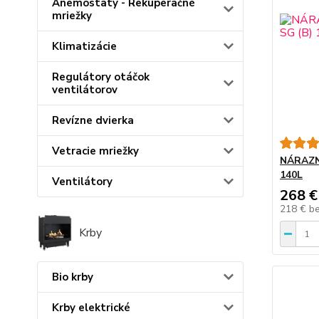
Anemostaty - Rekuperačné
mriežky
Klimatizácie
Regulátory otáčok
ventilátorov
Revízne dvierka
Vetracie mriežky
NÁRAZN
140L
Ventilátory
268 €
218 €
b
Krby
Bio krby
Krby elektrické