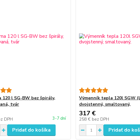
a 120 l SG-BW bez špirály,
Výmenník tepla 120l SGW (L
aná, tvár
dvojstenný, smaltovaný,
317 €
3-7 dní
ez DPH
258 €
bez DPH
Pridať do košíka
Pridať do koš