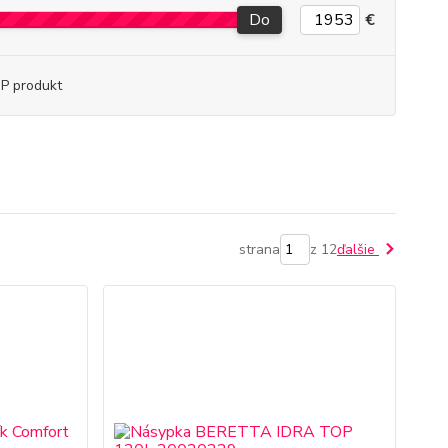
Do
€
P produkt
strana
z 12
ďalšie