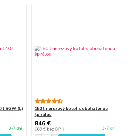
0 l SGW (L)
150 l nerezový kotol s obohatenou
špirálou
846 €
3-7 dní
3-7 dní
688 €
bez DPH