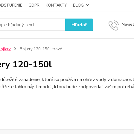
ODSTÚPENIE
GDPR
KONTAKTY
BLOG
Hľadať
Neviet
ojlery
Bojlery 120-150 litrové
ery 120-150l
 dôležité zariadenie, ktoré sa používa na ohrev vody v domácnos
 môžete ľahko nájsť model, ktorý bude zodpovedať vašim potreb