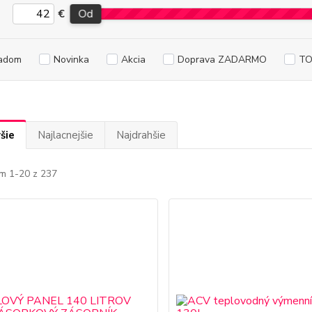
€
Od
adom
Novinka
Akcia
Doprava ZADARMO
TO
šie
Najlacnejšie
Najdrahšie
m 1-20 z 237