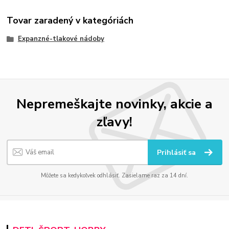
Tovar zaradený v kategóriách
Expanzné-tlakové nádoby
Nepremeškajte novinky, akcie a
zľavy!
Prihlásiť sa
Môžete sa kedykoľvek odhlásiť. Zasielame raz za 14 dní.