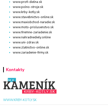
www.profi-dielna.sk
www.polno-stroje.sk
www.krby-kotly.sk
www.stavebnictvo-online.sk
www.maxiobchod-naradie.sk
www.moto-prislusenstvo.sk
www.firemne-zariadenie.sk
www.nahradnediely.online
www.uni-zdrav.sk
www.zlatnictvo-online.sk
www.zariadenie-firmy.sk
Kontakty
WWW.KRBY-KOTLY.SK