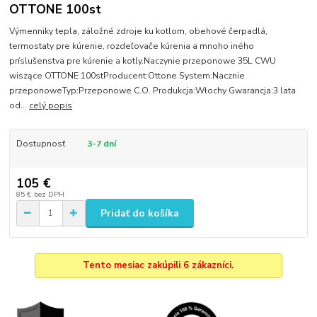
OTTONE 100st
Výmenniky tepla, záložné zdroje ku kotlom, obehové čerpadlá,
termostaty pre kúrenie, rozdeľovače kúrenia a mnoho iného
príslušenstva pre kúrenie a kotly.Naczynie przeponowe 35L CWU
wiszące OTTONE 100stProducent:Ottone System:Nacznie
przeponoweTyp:Przeponowe C.O. Produkcja:Włochy Gwarancja:3 lata
od...
celý popis
Dostupnosť
3-7 dní
105 €
85 €
bez DPH
Pridať do košíka
Tento mesiac zakúpili 6 zákazníci.