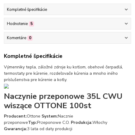
Kompletné špecifikácie
Hodnotenie
5
Komentáre
0
Kompletné špecifikácie
Výmenniky tepla, záložné zdroje ku kotlom, obehové čerpadlá,
termostaty pre kúrenie, rozdeľovače kúrenia a mnoho iného
príslušenstva pre kúrenie a kotly.
Naczynie przeponowe 35L CWU
wiszące OTTONE 100st
Producent:
Ottone
System:
Nacznie
przeponowe
Typ:
Przeponowe C.O.
Produkcja:
Włochy
Gwarancja:
3 lata od daty produkcji