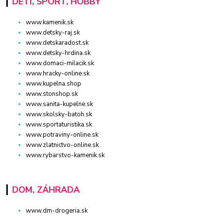
DETI, ŠPORT, HOBBY
www.kamenik.sk
www.detsky-raj.sk
www.detskaradost.sk
www.detsky-hrdina.sk
www.domaci-milacik.sk
www.hracky-online.sk
www.kupelna.shop
www.stonshop.sk
www.sanita-kupelne.sk
www.skolsky-batoh.sk
www.sportaturistika.sk
www.potraviny-online.sk
www.zlatnictvo-online.sk
www.rybarstvo-kamenik.sk
DOM, ZÁHRADA
www.dm-drogeria.sk