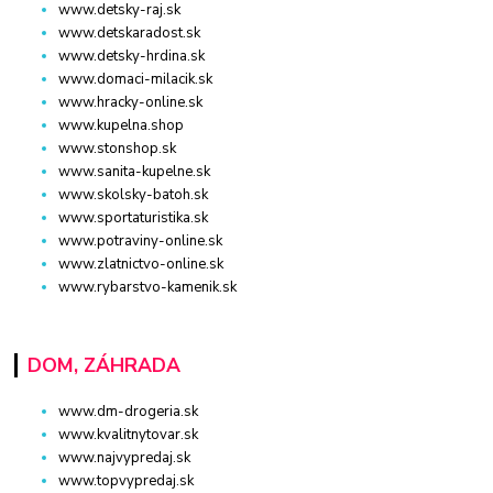
www.detsky-raj.sk
www.detskaradost.sk
www.detsky-hrdina.sk
www.domaci-milacik.sk
www.hracky-online.sk
www.kupelna.shop
www.stonshop.sk
www.sanita-kupelne.sk
www.skolsky-batoh.sk
www.sportaturistika.sk
www.potraviny-online.sk
www.zlatnictvo-online.sk
www.rybarstvo-kamenik.sk
DOM, ZÁHRADA
www.dm-drogeria.sk
www.kvalitnytovar.sk
www.najvypredaj.sk
www.topvypredaj.sk