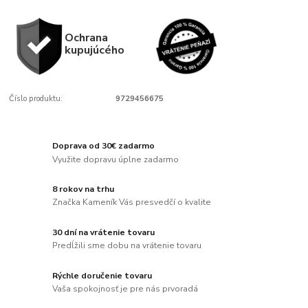
Ochrana
kupujúcého
Číslo produktu:
9729456675
Doprava od 30€ zadarmo
Využite dopravu úplne zadarmo
8 rokov na trhu
Značka Kameník Vás presvedčí o kvalite
30 dní na vrátenie tovaru
Predĺžili sme dobu na vrátenie tovaru
Rýchle doručenie tovaru
Vaša spokojnosť je pre nás prvoradá