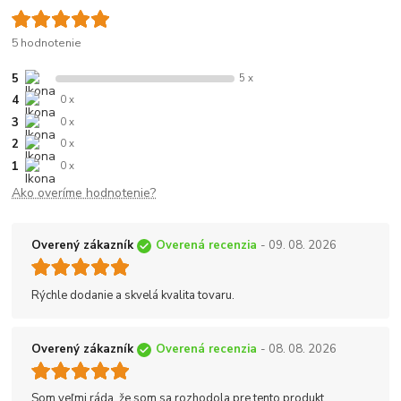
5 hodnotenie
5
5 x
4
0 x
3
0 x
2
0 x
1
0 x
Ako overíme hodnotenie?
Overený zákazník
Overená recenzia
- 09. 08. 2026
Rýchle dodanie a skvelá kvalita tovaru.
Overený zákazník
Overená recenzia
- 08. 08. 2026
Som veľmi ráda, že som sa rozhodola pre tento produkt.