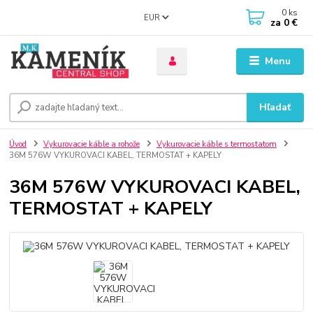
0
ks
EUR
za
0 €
Menu
Hľadať
Úvod
Vykurovacie káble a rohože
Vykurovacie káble s termostatom
36M 576W VYKUROVACI KABEL, TERMOSTAT + KAPELY
36M 576W VYKUROVACI KABEL,
TERMOSTAT + KAPELY