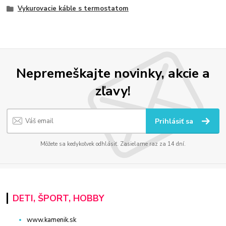
Vykurovacie káble s termostatom
Nepremeškajte novinky, akcie a
zľavy!
Prihlásiť sa
Môžete sa kedykoľvek odhlásiť. Zasielame raz za 14 dní.
DETI, ŠPORT, HOBBY
www.kamenik.sk