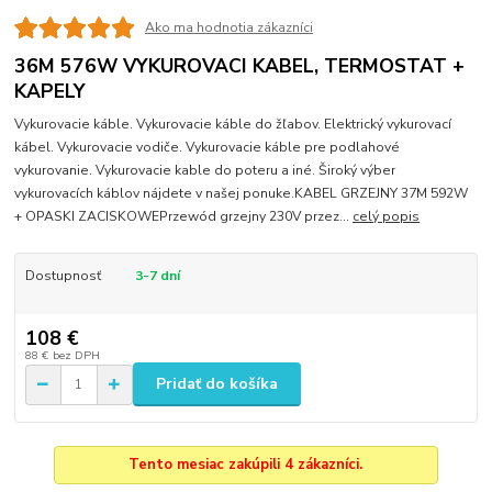
Ako ma hodnotia zákazníci
36M 576W VYKUROVACI KABEL, TERMOSTAT +
KAPELY
Vykurovacie káble. Vykurovacie káble do žľabov. Elektrický vykurovací
kábel. Vykurovacie vodiče. Vykurovacie káble pre podlahové
vykurovanie. Vykurovacie kable do poteru a iné. Široký výber
vykurovacích káblov nájdete v našej ponuke.KABEL GRZEJNY 37M 592W
+ OPASKI ZACISKOWEPrzewód grzejny 230V przez...
celý popis
Dostupnosť
3-7 dní
108 €
88 €
bez DPH
Pridať do košíka
Tento mesiac zakúpili 4 zákazníci.