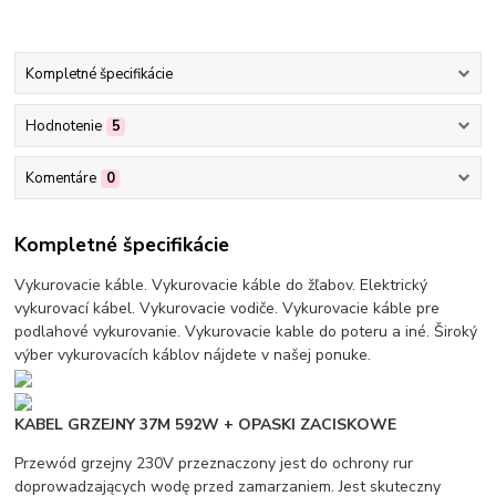
Kompletné špecifikácie
Hodnotenie
5
Komentáre
0
Kompletné špecifikácie
Vykurovacie káble. Vykurovacie káble do žľabov. Elektrický
vykurovací kábel. Vykurovacie vodiče. Vykurovacie káble pre
podlahové vykurovanie. Vykurovacie kable do poteru a iné. Široký
výber vykurovacích káblov nájdete v našej ponuke.
KABEL GRZEJNY 37M 592W + OPASKI ZACISKOWE
Przewód grzejny 230V przeznaczony jest do ochrony rur
doprowadzających wodę przed zamarzaniem. Jest skuteczny