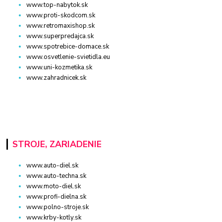
www.top-nabytok.sk
www.proti-skodcom.sk
www.retromaxishop.sk
www.superpredajca.sk
www.spotrebice-domace.sk
www.osvetlenie-svietidla.eu
www.uni-kozmetika.sk
www.zahradnicek.sk
STROJE, ZARIADENIE
www.auto-diel.sk
www.auto-techna.sk
www.moto-diel.sk
www.profi-dielna.sk
www.polno-stroje.sk
www.krby-kotly.sk