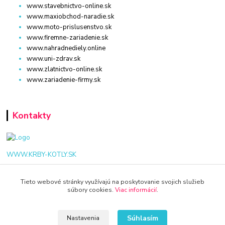
www.stavebnictvo-online.sk
www.maxiobchod-naradie.sk
www.moto-prislusenstvo.sk
www.firemne-zariadenie.sk
www.nahradnediely.online
www.uni-zdrav.sk
www.zlatnictvo-online.sk
www.zariadenie-firmy.sk
Kontakty
WWW.KRBY-KOTLY.SK
Tieto webové stránky využívajú na poskytovanie svojich služieb
súbory cookies.
Viac informácií
.
info@krby-kotly.sk
Súhlasím
Nastavenia