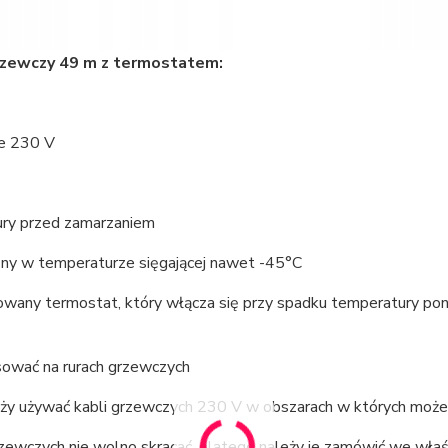
rzewczy 49 m z termostatem:
ie 230 V
rury przed zamarzaniem
zny w temperaturze sięgającej nawet -45°C
owany termostat, który włącza się przy spadku temperatury pon
sować na rurach grzewczych
leży używać kabli grzewczych 230 V w obszarach w których może
rzewczych nie wolno skracać, dlatego należy je zamówić we właś