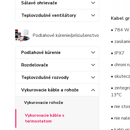
Sálavé ohrievače
Teplovzdušné ventilátory
Kabel g
• 784 W
Podlahové kúrenie/príslušenstvo
• zasilan
Podlahové kúrenie
• IPX7
• chroni 
Rozdelovače
• skutec
Teplovzdušné rozvody
• zintegr
Vykurovacie káble a rohože
13°C
Vykurovacie rohože
• nie sto
Vykurovacie káble s
• nie na
termostatom
• kabli g