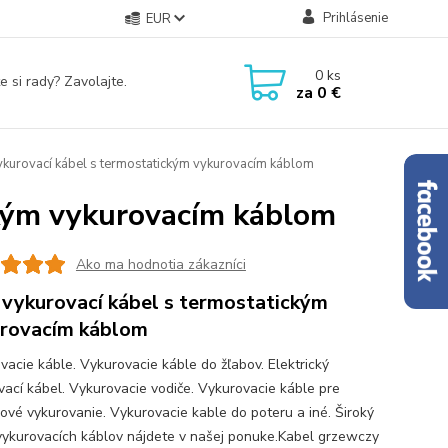
Prihlásenie
EUR
0
ks
e si rady? Zavolajte.
za
0 €
kurovací kábel s termostatickým vykurovacím káblom
ckým vykurovacím káblom
Ako ma hodnotia zákazníci
vykurovací kábel s termostatickým
rovacím káblom
vacie káble. Vykurovacie káble do žľabov. Elektrický
vací kábel. Vykurovacie vodiče. Vykurovacie káble pre
ové vykurovanie. Vykurovacie kable do poteru a iné. Široký
vykurovacích káblov nájdete v našej ponuke.Kabel grzewczy