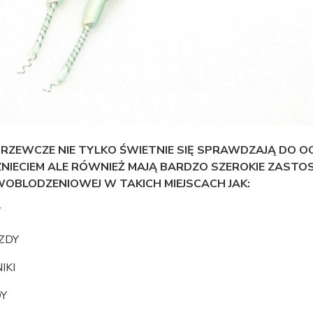
GRZEWCZE NIE TYLKO ŚWIETNIE SIĘ SPRAWDZAJĄ DO 
NIECIEM ALE RÓWNIEŻ MAJĄ BARDZO SZEROKIE ZAST
WOBLODZENIOWEJ W TAKICH MIEJSCACH JAK:
Y
ZDY
IKI
DY