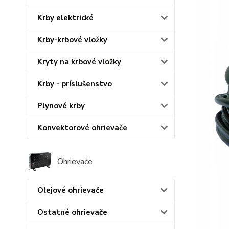
Krby elektrické
Krby-krbové vložky
Kryty na krbové vložky
Krby - príslušenstvo
Plynové krby
Konvektorové ohrievače
Ohrievače
Olejové ohrievače
Ostatné ohrievače