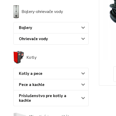
Bojlery-ohrievače vody
Bojlery
Ohrievače vody
Kotly
Kotly a pece
Pece a kachle
Príslušenstvo pre kotly a
kachle