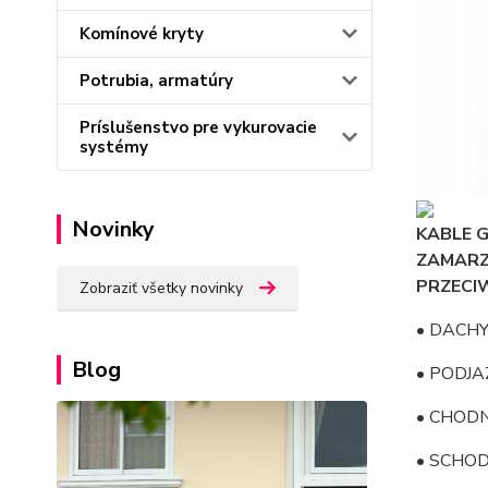
Komínové kryty
Potrubia, armatúry
Príslušenstvo pre vykurovacie
systémy
Novinky
KABLE 
ZAMARZ
PRZECI
Zobraziť všetky novinky
• DACH
Blog
• PODJA
• CHODN
• SCHO