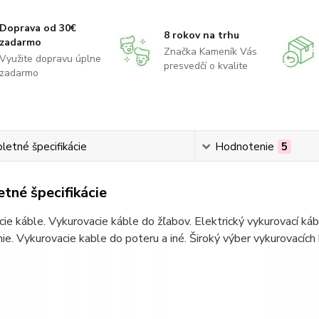
Doprava od 30€
8 rokov na trhu
zadarmo
Značka Kameník Vás
Využite dopravu úplne
presvedčí o kvalite
zadarmo
etné špecifikácie
Hodnotenie
5
tné špecifikácie
ie káble. Vykurovacie káble do žľabov. Elektrický vykurovací ká
ie. Vykurovacie kable do poteru a iné. Široký výber vykurovacích