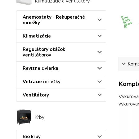
Klimatizácie a ventilátory
Anemostaty - Rekuperačné
mriežky
Klimatizácie
Regulátory otáčok
ventilátorov
Kompl
Revízne dvierka
Vetracie mriežky
Komple
Ventilátory
Vykurovac
vykurovan
Krby
Bio krby