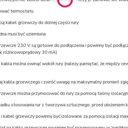
lować termostatu
uj kabel grzewczy do dolnej części rury
dna musi być uziemiona
grzewcze 230 V są gotowe do podłączenia i powinny być podłącz
ik różnicowoprądowy 30 mA)
r kabla można owinąć wokół rury (należy pamiętać, że między ce
inaj kabla grzewczego i zwróć uwagę na maksymalny promień zgi
grzewcze można przymocować do rury za pomocą taśmy izolacyjn
padku stosowania rur z tworzywa sztucznego, przed ułożeniem 
g i kabel grzewczy powinny być izolowane za pomocą izolacji m
tat na kablu grzewczym powinien być przymocowany w 'najchłodn