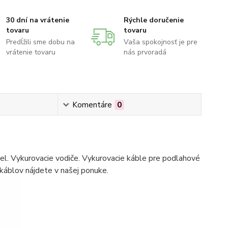
30 dní na vrátenie
Rýchle doručenie
tovaru
tovaru
Predĺžili sme dobu na
Vaša spokojnosť je pre
vrátenie tovaru
nás prvoradá
Komentáre
0
bel. Vykurovacie vodiče. Vykurovacie káble pre podlahové
 káblov nájdete v našej ponuke.