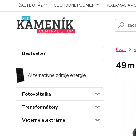
ČASTÉ OTÁZKY
OBCHODNÉ PODMIENKY
REKLAMÁCIA - 
Úvod
V
Bestseller
49m 
Alternatívne zdroje energie
Fotovoltaika
Transformátory
Veterné elektrárne