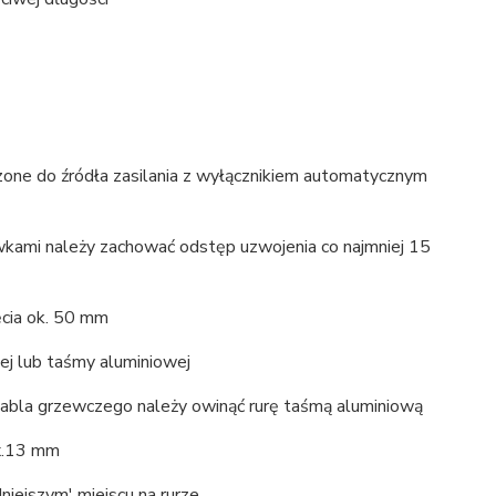
one do źródła zasilania z wyłącznikiem automatycznym
wkami należy zachować odstęp uzwojenia co najmniej 15
ęcia ok. 50 mm
ej lub taśmy aluminiowej
kabla grzewczego należy owinąć rurę taśmą aluminiową
ax.13 mm
iejszym' miejscu na rurze