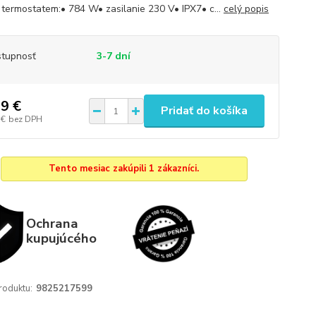
 termostatem:• 784 W• zasilanie 230 V• IPX7• c...
celý popis
tupnosť
3-7 dní
9 €
Pridať do košíka
 €
bez DPH
Tento mesiac zakúpili 1 zákazníci.
Ochrana
kupujúcého
roduktu:
9825217599