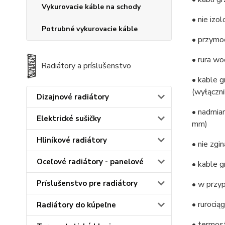
Vykurovacie káble na schody
• nie izo
Potrubné vykurovacie káble
• przymoc
• rura wo
Radiátory a príslušenstvo
• kable 
(wyłączn
Dizajnové radiátory
• nadmia
Elektrické sušičky
mm)
Hliníkové radiátory
• nie zg
Oceľové radiátory - panelové
• kable 
Príslušenstvo pre radiátory
• w przy
• rurocią
Radiátory do kúpeľne
• termos