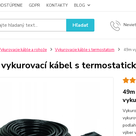
ODSTÚPENIE
GDPR
KONTAKTY
BLOG
Hľadať
Neviet
ykurovacie káble a rohože
Vykurovacie káble s termostatom
49m vy
vykurovací kábel s termostati
49m 
vyku
Vykuro
vykuro
podlah
výber 