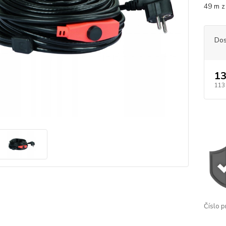
49 m z
Dos
13
113
Číslo p