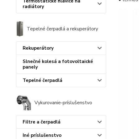
Termostatické hlavice na
radiátory
Tepelné čerpadlá a rekuperátory
Rekuperátory
Slnečné kolesá a fotovoltaické
panely
Tepelné čerpadlá
Vykurovanie-príslušenstvo
Filtre a čerpadlá
Iné príslušenstvo