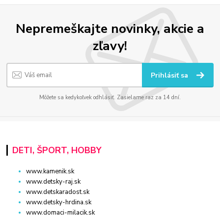
Nepremeškajte novinky, akcie a
zľavy!
Prihlásiť sa
Môžete sa kedykoľvek odhlásiť. Zasielame raz za 14 dní.
DETI, ŠPORT, HOBBY
www.kamenik.sk
www.detsky-raj.sk
www.detskaradost.sk
www.detsky-hrdina.sk
www.domaci-milacik.sk