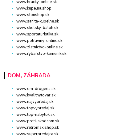
www.hracky-online.sk
www.kupelna.shop
www.stonshop.sk
www.sanita-kupelne.sk
www.skolsky-batoh.sk
www.sportaturistika.sk
www.potraviny-online.sk
www.zlatnictvo-online.sk
www.rybarstvo-kamenik.sk
DOM, ZÁHRADA
www.dm-drogeria.sk
www.kvalitnytovar.sk
www.najvypredaj.sk
www.topvypredaj.sk
www.top-nabytok.sk
www.proti-skodcom.sk
www.retromaxishop.sk
www.superpredajca.sk