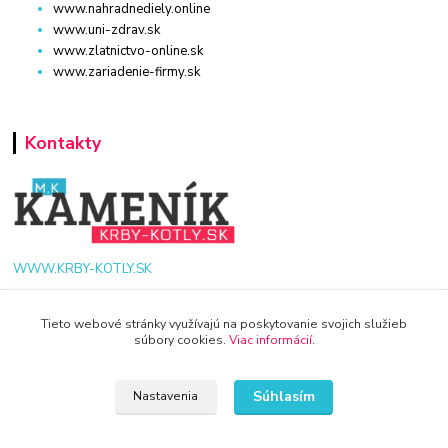
www.nahradnediely.online
www.uni-zdrav.sk
www.zlatnictvo-online.sk
www.zariadenie-firmy.sk
Kontakty
WWW.KRBY-KOTLY.SK
Tieto webové stránky využívajú na poskytovanie svojich služieb
súbory cookies.
Viac informácií
.
info@krby-kotly.sk
Súhlasím
Nastavenia