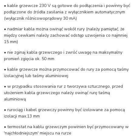
• kable grzewcze 230 V są gotowe do podłączenia i powinny być
podłączone do źródła zasilania z wyłącznikiem automatycznym
(wyłącznik różnicowoprądowy 30 mA)
• nadmiar kabla można owinąć wokół rury (należy pamiętać, że
między cewkami należy zachować odstęp uzwojenia co najmniej
15 mm)
• nie zginaj kabla grzewczego i zwróć uwagę na maksymalny
promień zgięcia ok. 50 mm
• kable grzewcze można przymocować do rury za pomocą taśmy
izolacyjnej lub taśmy aluminiowej
• w przypadku stosowania rur z tworzywa sztucznego, przed
ułożeniem kabla grzewczego należy owinąć rurę taśmą
aluminiową
• rurociąg i kabel grzewczy powinny być izolowane za pomocą
izolacji max.13 mm
• termostat na kablu grzewczym powinien być przymocowany w
'najchłodniejszym' miejscu na rurze