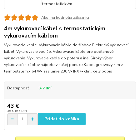
Ako ma hodnotia zákazníci
4m vykurovací kábel s termostatickým
vykurovacím káblom
Vykurovacie káble. Vykurovacie káble do žľabov. Elektrický vykurovací
kábel. Vykurovacie vodiče. Vykurovacie káble pre podlahové
vykurovanie. Vykurovacie kable do poteru a iné. Široký výber
vykurovacích káblov nájdete v našej ponuke.Kabel grzewczy 4 m z
termostatem:• 64 W• zasilanie 230 V• IPX7• chr...
celý popis
Dostupnosť
3-7 dní
43 €
35 €
bez DPH
Pridať do košíka