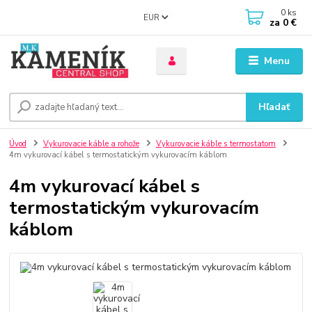
0
ks
EUR
za
0 €
Menu
Hľadať
Úvod
Vykurovacie káble a rohože
Vykurovacie káble s termostatom
4m vykurovací kábel s termostatickým vykurovacím káblom
4m vykurovací kábel s
termostatickým vykurovacím
káblom