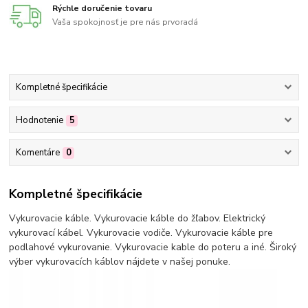
Rýchle doručenie tovaru
Vaša spokojnosť je pre nás prvoradá
Kompletné špecifikácie
Hodnotenie
5
Komentáre
0
Kompletné špecifikácie
Vykurovacie káble. Vykurovacie káble do žľabov. Elektrický
vykurovací kábel. Vykurovacie vodiče. Vykurovacie káble pre
podlahové vykurovanie. Vykurovacie kable do poteru a iné. Široký
výber vykurovacích káblov nájdete v našej ponuke.