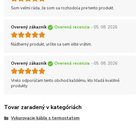
Som veľmi ráda, že som sa rozhodola pre tento produkt.
Overený zákazník
Overená recenzia
- 05. 08. 2026
Nádherný produkt, určite sa sem ešte vrátim.
Overený zákazník
Overená recenzia
- 05. 08. 2026
Vrelo odporúčam tento obchod každému, kto hľadá kvalitné
produkty.
Tovar zaradený v kategóriách
Vykurovacie káble s termostatom