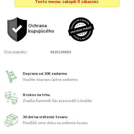
Tento mesiac zakúpili 8 zákazníci.
Ochrana
kupujúcého
Číslo produktu:
9825236883
Doprava od 30€ zadarmo
Využite dopravu úplne zadarmo
8 rokov na trhu
Značka Kameník Vás presvedčí o kvalite
30 dní na vrátenie tovaru
Predĺžili sme dobu na vrátenie tovaru