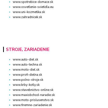
www.spotrebice-domace.sk
www.osvetlenie-svietidla.eu
www.uni-kozmetika.sk
www.zahradnicek.sk
STROJE, ZARIADENIE
www.auto-diel.sk
www.auto-techna.sk
www.moto-diel.sk
www.profi-dielna.sk
www.polno-stroje.sk
www.krby-kotly.sk
www.stavebnictvo-online.sk
www.maxiobchod-naradie.sk
www.moto-prislusenstvo.sk
www.firemne-zariadenie.sk