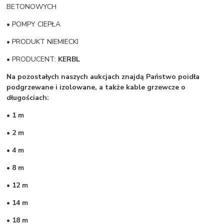
BETONOWYCH
• POMPY CIEPŁA
• PRODUKT NIEMIECKI
• PRODUCENT:
KERBL
Na pozostałych naszych aukcjach znajdą Państwo poidła
podgrzewane i izolowane, a także kable grzewcze o
długościach:
• 1 m
• 2 m
• 4 m
• 8 m
• 12 m
• 14 m
• 18 m