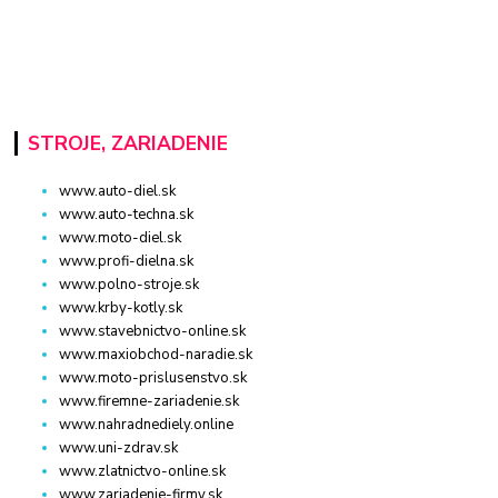
STROJE, ZARIADENIE
www.auto-diel.sk
www.auto-techna.sk
www.moto-diel.sk
www.profi-dielna.sk
www.polno-stroje.sk
www.krby-kotly.sk
www.stavebnictvo-online.sk
www.maxiobchod-naradie.sk
www.moto-prislusenstvo.sk
www.firemne-zariadenie.sk
www.nahradnediely.online
www.uni-zdrav.sk
www.zlatnictvo-online.sk
www.zariadenie-firmy.sk