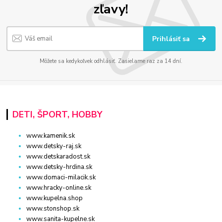
zľavy!
Prihlásiť sa
Môžete sa kedykoľvek odhlásiť. Zasielame raz za 14 dní.
DETI, ŠPORT, HOBBY
www.kamenik.sk
www.detsky-raj.sk
www.detskaradost.sk
www.detsky-hrdina.sk
www.domaci-milacik.sk
www.hracky-online.sk
www.kupelna.shop
www.stonshop.sk
www.sanita-kupelne.sk