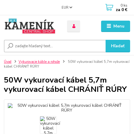
0
ks
EUR
za
0 €
Menu
Hľadať
Úvod
Vykurovacie káble a rohože
50W vykurovací kábel 5,7m vykurovací
kábel CHRÁNIŤ RÚRY
50W vykurovací kábel 5,7m
vykurovací kábel CHRÁNIŤ RÚRY