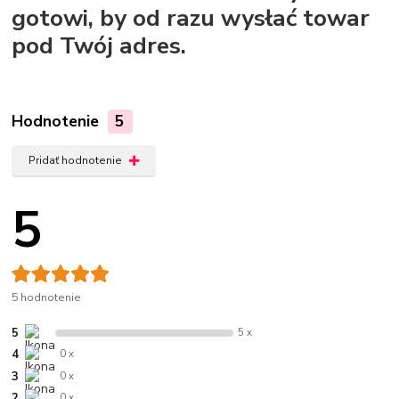
gotowi, by od razu wysłać towar
pod Twój adres.
Hodnotenie
5
Pridať hodnotenie
5
5 hodnotenie
5
5 x
4
0 x
3
0 x
2
0 x