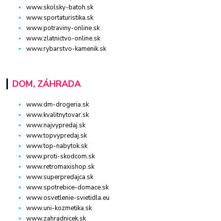
www.skolsky-batoh.sk
www.sportaturistika.sk
www.potraviny-online.sk
www.zlatnictvo-online.sk
www.rybarstvo-kamenik.sk
DOM, ZÁHRADA
www.dm-drogeria.sk
www.kvalitnytovar.sk
www.najvypredaj.sk
www.topvypredaj.sk
www.top-nabytok.sk
www.proti-skodcom.sk
www.retromaxishop.sk
www.superpredajca.sk
www.spotrebice-domace.sk
www.osvetlenie-svietidla.eu
www.uni-kozmetika.sk
www.zahradnicek.sk