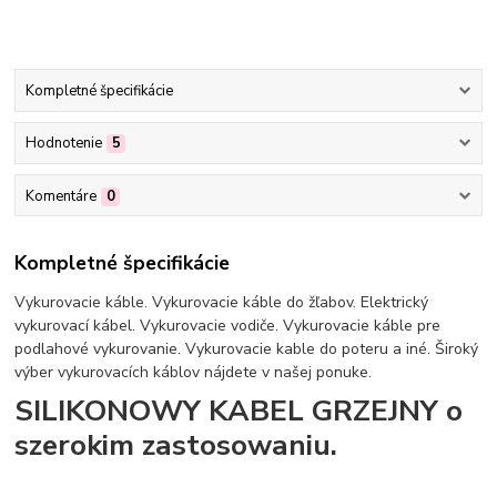
Kompletné špecifikácie
Hodnotenie
5
Komentáre
0
Kompletné špecifikácie
Vykurovacie káble. Vykurovacie káble do žľabov. Elektrický
vykurovací kábel. Vykurovacie vodiče. Vykurovacie káble pre
podlahové vykurovanie. Vykurovacie kable do poteru a iné. Široký
výber vykurovacích káblov nájdete v našej ponuke.
SILIKONOWY KABEL GRZEJNY o
szerokim zastosowaniu.