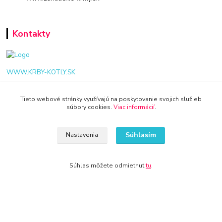
Kontakty
WWW.KRBY-KOTLY.SK
Tieto webové stránky využívajú na poskytovanie svojich služieb
súbory cookies.
Viac informácií
.
info@krby-kotly.sk
Súhlasím
Nastavenia
Súhlas môžete odmietnuť
tu
.
© 2024 Všetky práva vyhradené KAMENIK.SK
Vytvorené na
Eshop-rychlo.sk