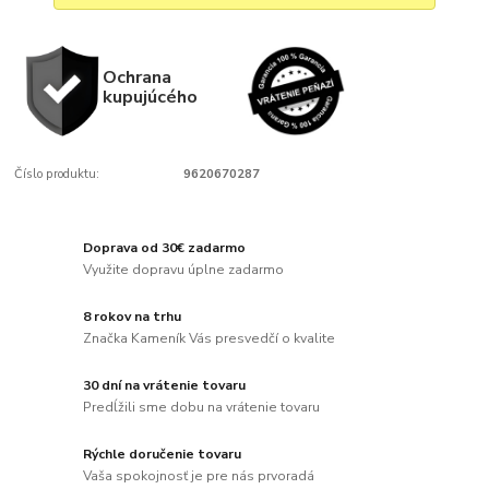
Ochrana
kupujúcého
Číslo produktu:
9620670287
Doprava od 30€ zadarmo
Využite dopravu úplne zadarmo
8 rokov na trhu
Značka Kameník Vás presvedčí o kvalite
30 dní na vrátenie tovaru
Predĺžili sme dobu na vrátenie tovaru
Rýchle doručenie tovaru
Vaša spokojnosť je pre nás prvoradá