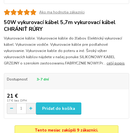
Ako ma hodnotia zákazníci
50W vykurovací kábel 5,7m vykurovací kábel
CHRÁNIŤ RÚRY
Vykurovacie káble. Vykurovacie káble do žľabov. Elektrický vykurovací
kábel. Vykurovacie vodiče. Vykurovacie káble pre podlahové
vykurovanie. Vykurovacie kable do poteru a iné. Široký výber
vykurovacích káblov nájdete v našej ponuke.SILIKONOWY KABEL
GRZEJNY o szerokim zastosowaniu.FABRYCZNIE NOWY.Pr...
celý popis
Dostupnosť
3-7 dní
21 €
17 €
bez DPH
Pridať do košíka
Tento mesiac zakúpili 9 zákazníci.