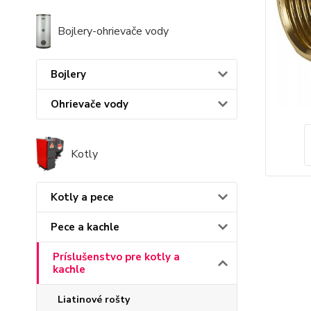
Bojlery-ohrievače vody
Bojlery
Ohrievače vody
Kotly
Kotly a pece
Pece a kachle
Príslušenstvo pre kotly a
kachle
Liatinové rošty