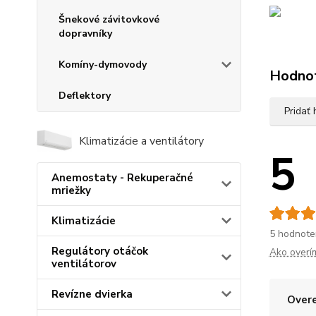
Šnekové závitovkové
dopravníky
Komíny-dymovody
Hodno
Deflektory
Pridať
Klimatizácie a ventilátory
5
Anemostaty - Rekuperačné
mriežky
Klimatizácie
5 hodnote
Regulátory otáčok
Ako overí
ventilátorov
Revízne dvierka
Overe