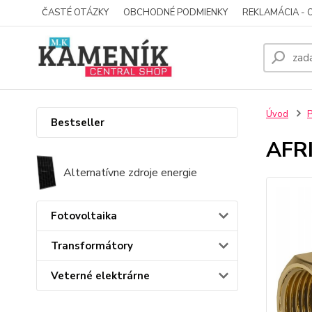
ČASTÉ OTÁZKY
OBCHODNÉ PODMIENKY
REKLAMÁCIA - 
Úvod
P
Bestseller
AFRI
Alternatívne zdroje energie
Fotovoltaika
Transformátory
Veterné elektrárne