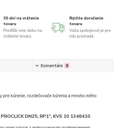
30 dní na vrátenie
Rýchle doručenie
tovaru
tovaru
Predĺžili sme dobu na
Vaša spokojnosť je pre
vrátenie tovaru
nás prvoradá
Komentáre
0
 pre kúrenie, rozdeľovače kúrenia a mnoho iného
OCLICK DN25, RP1", KVS 10 1348410
ory mieszające z jednoczesnym podniesieniem