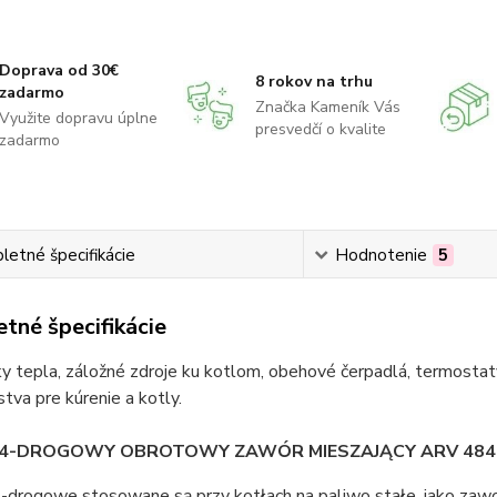
Doprava od 30€
8 rokov na trhu
zadarmo
Značka Kameník Vás
Využite dopravu úplne
presvedčí o kvalite
zadarmo
etné špecifikácie
Hodnotenie
5
tné špecifikácie
 tepla, záložné zdroje ku kotlom, obehové čerpadlá, termostaty
stva pre kúrenie a kotly.
 4-DROGOWY OBROTOWY ZAWÓR MIESZAJĄCY ARV 484 PR
-drogowe stosowane są przy kotłach na paliwo stałe, jako zaw