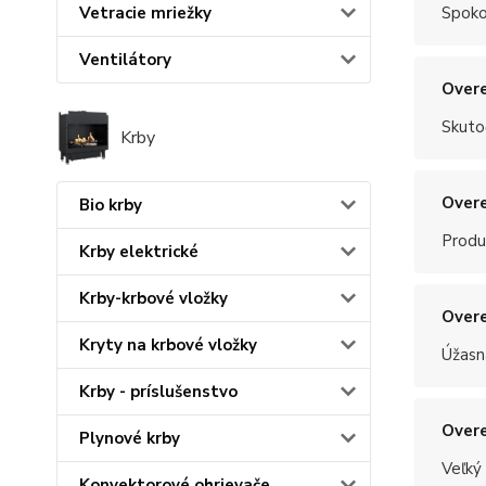
Spoko
Vetracie mriežky
Ventilátory
Overe
Skuto
Krby
Overe
Bio krby
Produ
Krby elektrické
Krby-krbové vložky
Overe
Kryty na krbové vložky
Úžasn
Krby - príslušenstvo
Overe
Plynové krby
Veľký
Konvektorové ohrievače