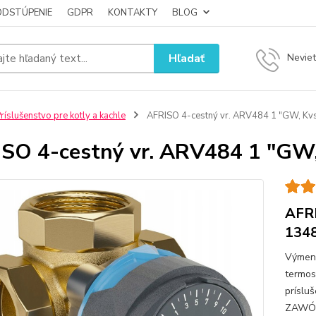
ODSTÚPENIE
GDPR
KONTAKTY
BLOG
Hľadať
Neviet
ríslušenstvo pre kotly a kachle
AFRISO 4-cestný vr. ARV484 1 "GW, Kv
SO 4-cestný vr. ARV484 1 "GW
AFRI
134
Výmenn
termos
prísl
ZAWÓR