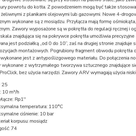
ury powrotu do kotła. Z powodzeniem mogą być także stosowane
i żeliwnymi z planikami olejowymi lub gazowymi. Nowe 4-dro
nym wykonane są z mosiądzu. Przyłącza mają formę ośmiokąta,
znym. Zawory wyposażone są w pokrętła do regulacji ręcznej i o
skala znajdująca się na pokrywce pokrętła umożliwia precyzyjne 
na jest podziałką „od 0 do 10”, zaś na drugiej stronie znajduje
pozycjach montażowych. Pogrubiony fragment obwodu pokrętła o
 wykonane jest z antypoślizgowego materiału. Do połączenia
 wykonane z wytrzymałego tworzywa sztucznego znajdujące się 
ProClick, bez użycia narzędzi. Zawory ARV wymagają użycia nisk
 25
: 10 m³/h
yłącze: Rp1''
symalna temperatura: 110°C
symalne ciśnienie: 10 bar
eriał korpusu: mosiądz
gość: 74