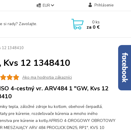
Prihlásenie
EUR
0
ks
e si rady? Zavolajte.
za
0 €
s 12 1348410
, Kvs 12 1348410
Ako ma hodnotia zákazníci
SO 4-cestný vr. ARV484 1 "GW, Kvs 12
8410
iky tepla, záložné zdroje ku kotlom, obehové čerpadlá,
taty pre kúrenie, rozdeľovače kúrenia a mnoho iného
ušenstva pre kúrenie a kotly.AFRISO 4-DROGOWY OBROTOWY
 MIESZAJĄCY ARV 484 PROCLICK DN25, RP1", KVS 10