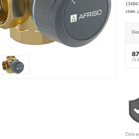
134841
stałe, j
Dos
87
71 
Číslo p