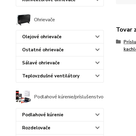
Ohrievače
Tovar 
Olejové ohrievače
Prísl
kachl
Ostatné ohrievače
Sálavé ohrievače
Teplovzdušné ventilátory
Podlahové kúrenie/príslušenstvo
Podlahové kúrenie
Rozdelovače