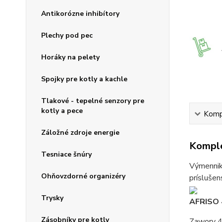
Antikorózne inhibítory
Plechy pod pec
Horáky na pelety
Spojky pre kotly a kachle
Tlakové - tepelné senzory pre
kotly a pece
Kompl
Záložné zdroje energie
Komple
Tesniace šnúry
Výmenniky
Ohňovzdorné organizéry
príslušen
Trysky
AFRISO
Zásobníky pre kotly
Zawory 4