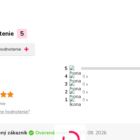
tenie
5
 hodnotenie
5
4
0 x
3
0 x
2
0 x
1
0 x
nie
me hodnotenie?
Overená recenzia
ný zákazník
- 07. 08. 2026