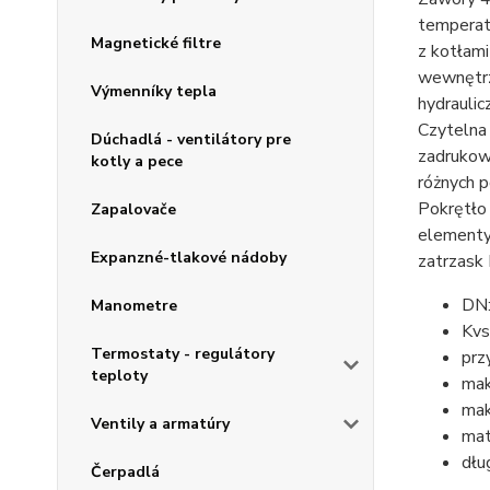
temperat
Magnetické filtre
z kotłam
wewnętrz
Výmenníky tepla
hydraulic
Czytelna 
Dúchadlá - ventilátory pre
zadrukowa
kotly a pece
różnych 
Pokrętło
Zapalovače
elementy
Expanzné-tlakové nádoby
zatrzask 
DN:
Manometre
Kvs
Termostaty - regulátory
prz
teploty
mak
mak
Ventily a armatúry
mat
dłu
Čerpadlá