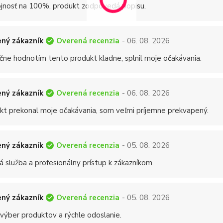
jnosť na 100%, produkt zodpovedá popisu.
Overená recenzia
ný zákazník
- 06. 08. 2026
čne hodnotím tento produkt kladne, splnil moje očakávania.
Overená recenzia
ný zákazník
- 06. 08. 2026
kt prekonal moje očakávania, som veľmi príjemne prekvapený.
Overená recenzia
ný zákazník
- 05. 08. 2026
á služba a profesionálny prístup k zákazníkom.
Overená recenzia
ný zákazník
- 05. 08. 2026
 výber produktov a rýchle odoslanie.