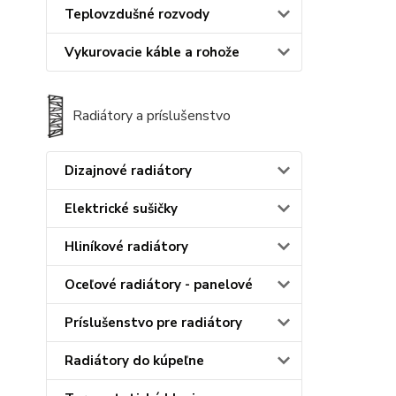
Teplovzdušné rozvody
Vykurovacie káble a rohože
Radiátory a príslušenstvo
Dizajnové radiátory
Elektrické sušičky
Hliníkové radiátory
Oceľové radiátory - panelové
Príslušenstvo pre radiátory
Radiátory do kúpeľne