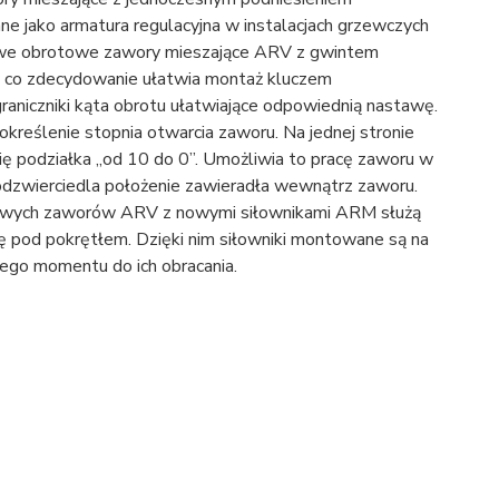
 jako armatura regulacyjna w instalacjach grzewczych
gowe obrotowe zawory mieszające ARV z gwintem
 co zdecydowanie ułatwia montaż kluczem
graniczniki kąta obrotu ułatwiające odpowiednią nastawę.
określenie stopnia otwarcia zaworu. Na jednej stronie
 się podziałka „od 10 do 0”. Umożliwia to pracę zaworu w
dzwierciedla położenie zawieradła wewnątrz zaworu.
 nowych zaworów ARV z nowymi siłownikami ARM służą
pod pokrętłem. Dzięki nim siłowniki montowane są na
iego momentu do ich obracania.