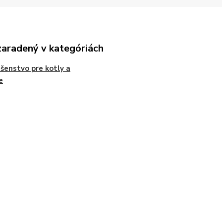
zaradený v kategóriách
ušenstvo pre kotly a
e