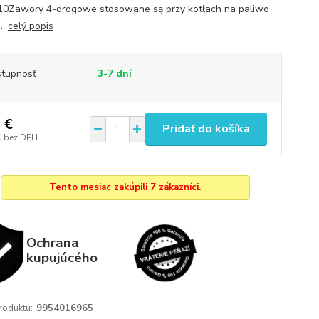
0Zawory 4-drogowe stosowane są przy kotłach na paliwo
...
celý popis
tupnosť
3-7 dní
 €
Pridať do košíka
€
bez DPH
Tento mesiac zakúpili 7 zákazníci.
Ochrana
kupujúcého
roduktu:
9954016965