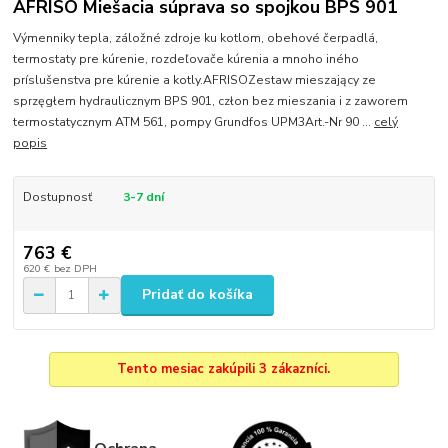
AFRISO Miešacia súprava so spojkou BPS 901
Výmenniky tepla, záložné zdroje ku kotlom, obehové čerpadlá,
termostaty pre kúrenie, rozdeľovače kúrenia a mnoho iného
príslušenstva pre kúrenie a kotly.AFRISOZestaw mieszający ze
sprzęgłem hydraulicznym BPS 901, człon bez mieszania i z zaworem
termostatycznym ATM 561, pompy Grundfos UPM3Art.-Nr 90 ...
celý
popis
Dostupnosť
3-7 dní
763 €
620 €
bez DPH
Pridať do košíka
Tento mesiac zakúpili 3 zákazníci.