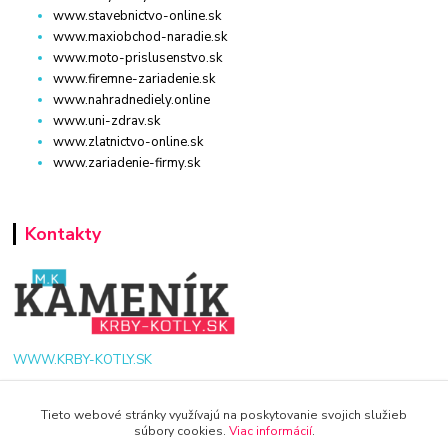
www.stavebnictvo-online.sk
www.maxiobchod-naradie.sk
www.moto-prislusenstvo.sk
www.firemne-zariadenie.sk
www.nahradnediely.online
www.uni-zdrav.sk
www.zlatnictvo-online.sk
www.zariadenie-firmy.sk
Kontakty
WWW.KRBY-KOTLY.SK
Tieto webové stránky využívajú na poskytovanie svojich služieb
súbory cookies.
Viac informácií
.
info@krby-kotly.sk