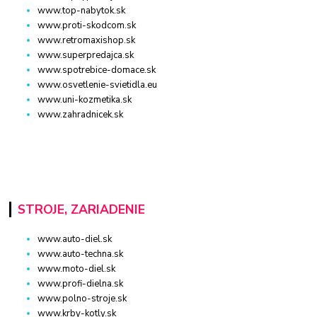
www.top-nabytok.sk
www.proti-skodcom.sk
www.retromaxishop.sk
www.superpredajca.sk
www.spotrebice-domace.sk
www.osvetlenie-svietidla.eu
www.uni-kozmetika.sk
www.zahradnicek.sk
STROJE, ZARIADENIE
www.auto-diel.sk
www.auto-techna.sk
www.moto-diel.sk
www.profi-dielna.sk
www.polno-stroje.sk
www.krby-kotly.sk