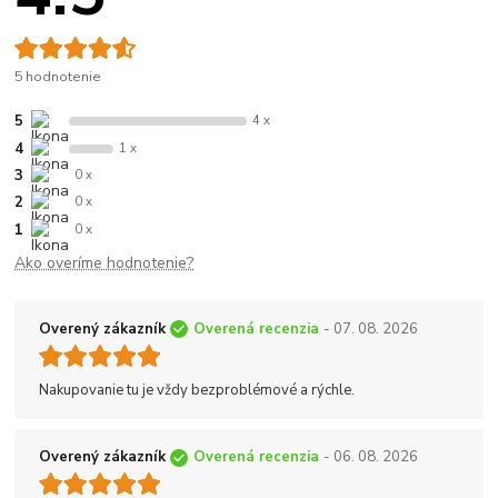
5 hodnotenie
5
4 x
4
1 x
3
0 x
2
0 x
1
0 x
Ako overíme hodnotenie?
Overený zákazník
Overená recenzia
- 07. 08. 2026
Nakupovanie tu je vždy bezproblémové a rýchle.
Overený zákazník
Overená recenzia
- 06. 08. 2026