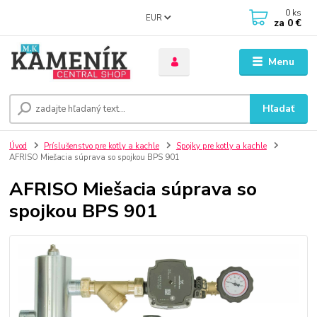
0
ks
EUR
za
0 €
Menu
Hľadať
Úvod
Príslušenstvo pre kotly a kachle
Spojky pre kotly a kachle
AFRISO Miešacia súprava so spojkou BPS 901
AFRISO Miešacia súprava so
spojkou BPS 901