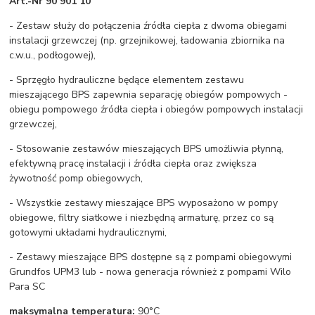
Art.-Nr 90 901 10
- Zestaw służy do połączenia źródła ciepła z dwoma obiegami
instalacji grzewczej (np. grzejnikowej, ładowania zbiornika na
c.w.u., podłogowej),
- Sprzęgło hydrauliczne będące elementem zestawu
mieszającego BPS zapewnia separację obiegów pompowych -
obiegu pompowego źródła ciepła i obiegów pompowych instalacji
grzewczej,
- Stosowanie zestawów mieszających BPS umożliwia płynną,
efektywną pracę instalacji i źródła ciepła oraz zwiększa
żywotność pomp obiegowych,
- Wszystkie zestawy mieszające BPS wyposażono w pompy
obiegowe, filtry siatkowe i niezbędną armaturę, przez co są
gotowymi układami hydraulicznymi,
- Zestawy mieszające BPS dostępne są z pompami obiegowymi
Grundfos UPM3 lub - nowa generacja również z pompami Wilo
Para SC
maksymalna temperatura:
90°C