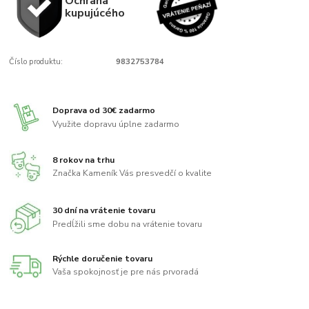
Ochrana
kupujúcého
Číslo produktu:
9832753784
Doprava od 30€ zadarmo
Využite dopravu úplne zadarmo
8 rokov na trhu
Značka Kameník Vás presvedčí o kvalite
30 dní na vrátenie tovaru
Predĺžili sme dobu na vrátenie tovaru
Rýchle doručenie tovaru
Vaša spokojnosť je pre nás prvoradá