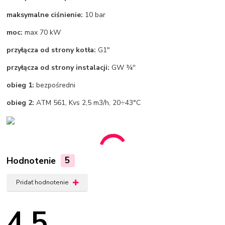
maksymalne ciśnienie:
10 bar
moc:
max 70 kW
przyłącza od strony kotła:
G1"
przyłącza od strony instalacji:
GW ¾''
obieg 1:
bezpośredni
obieg 2:
ATM 561, Kvs 2,5 m3/h, 20÷43°C
Hodnotenie
5
Pridať hodnotenie
4.5