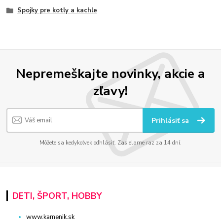
Spojky pre kotly a kachle
Nepremeškajte novinky, akcie a
zľavy!
Prihlásiť sa
Môžete sa kedykoľvek odhlásiť. Zasielame raz za 14 dní.
DETI, ŠPORT, HOBBY
www.kamenik.sk