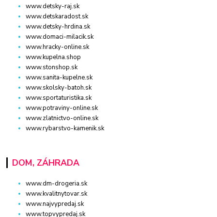
www.detsky-raj.sk
www.detskaradost.sk
www.detsky-hrdina.sk
www.domaci-milacik.sk
www.hracky-online.sk
www.kupelna.shop
www.stonshop.sk
www.sanita-kupelne.sk
www.skolsky-batoh.sk
www.sportaturistika.sk
www.potraviny-online.sk
www.zlatnictvo-online.sk
www.rybarstvo-kamenik.sk
DOM, ZÁHRADA
www.dm-drogeria.sk
www.kvalitnytovar.sk
www.najvypredaj.sk
www.topvypredaj.sk