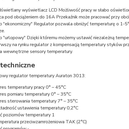
świetlany wyświetlacz LCD Możliwość pracy w słabo oświetlo
ca pod obciążeniem do 16A Przekaźnik może pracować przy obc
b "ekonomiczny" Regulator pozwala obniżyć temperaturę o 1-5°C 
ze.
b "urlopowy" Dzięki któremu możemy ustawić niezależną temper
rwszy na rynku regulator z kompensacją temperatury styków prz
 wewnętrzne sensory temperatury.
techniczne
wy regulator temperatury Auraton 3013:
res temperatury pracy 0° – 45°C
res pomiaru temperatury 0° – 35°C
res sterowania temperatury 7° – 35°C
ładność ustawienia temperatury 0,2°C
ść poziomów temperatury 1
peratura przeciwzamrożeniowa TAK (2°C)
ść programów -