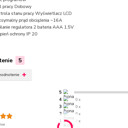
l pracy Dobowy
trola stanu pracy Wyświetlacz LCD
symalny prąd obciążenia ~16A
ilanie regulatora 2 bateria AAA 1,5V
pień ochrony IP 20
tenie
5
 hodnotenie
5
4
0 x
3
0 x
2
0 x
1
0 x
nie