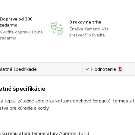
Doprava od 30€
8 rokov na trhu
zadarmo
Značka Kameník Vás
Využite dopravu úplne
presvedčí o kvalite
zadarmo
etné špecifikácie
Hodnotenie
5
tné špecifikácie
 tepla, záložné zdroje ku kotlom, obehové čerpadlá, termostaty
stva pre kúrenie a kotly.
ści regulatora temperatury Auraton 3013: