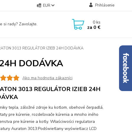
Prihlásenie
EUR
0
ks
e si rady? Zavolajte.
za
0 €
ATON 3013 REGULÁTOR IZIEB 24H DODÁVKA
 24H DODÁVKA
Ako ma hodnotia zákazníci
ATON 3013 REGULÁTOR IZIEB 24H
DÁVKA
iky tepla, záložné zdroje ku kotlom, obehové čerpadlá,
taty pre kúrenie, rozdeľovače kúrenia a mnoho iného
šenstva pre kúrenie a kotly. Właściwości regulatora
atury Auraton 3013:Podświetlany wyświetlacz LCD