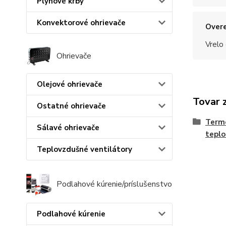
Plynové krby
Konvektorové ohrievače
Overe
Vrelo
Ohrievače
Olejové ohrievače
Tovar 
Ostatné ohrievače
Termo
Sálavé ohrievače
teplo
Teplovzdušné ventilátory
Podlahové kúrenie/príslušenstvo
Podlahové kúrenie