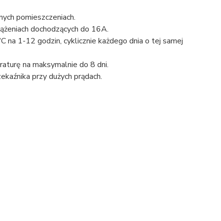
nych pomieszczeniach.
iążeniach dochodzących do 16A.
na 1-12 godzin, cyklicznie każdego dnia o tej samej
aturę na maksymalnie do 8 dni.
ekaźnika przy dużych prądach.