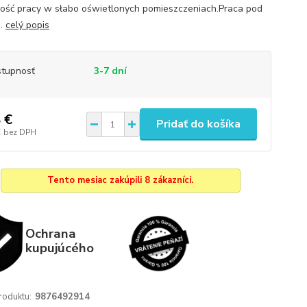
ość pracy w słabo oświetlonych pomieszczeniach.Praca pod
..
celý popis
tupnosť
3-7 dní
 €
Pridať do košíka
€
bez DPH
Tento mesiac zakúpili 8 zákazníci.
Ochrana
kupujúcého
roduktu:
9876492914