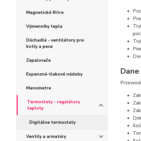
Pod
Magnetické filtre
Pra
Try
Výmenníky tepla
por
Dúchadlá - ventilátory pre
Try
kotly a pece
Pie
Dwa
Zapalovače
Dane 
Expanzné-tlakové nádoby
Przewodo
Manometre
Zak
Termostaty - regulátory
Zak
teploty
Zak
Dok
Digitálne termostaty
Ilo
Tem
Ventily a armatúry
Ilo