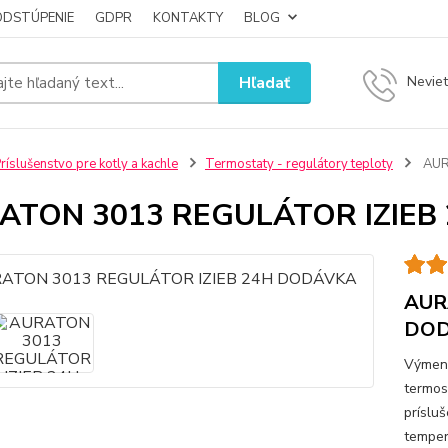
ODSTÚPENIE
GDPR
KONTAKTY
BLOG
Hľadať
Neviet
ríslušenstvo pre kotly a kachle
Termostaty - regulátory teploty
AUR
ATON 3013 REGULÁTOR IZIEB
AUR
DO
Výmenn
termos
príslu
temper