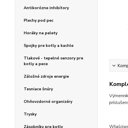
Antikorózne inhibítory
Plechy pod pec
Horáky na pelety
Spojky pre kotly a kachle
Tlakové - tepelné senzory pre
kotly a pece
Kompl
Záložné zdroje energie
Komple
Tesniace šnúry
Výmenniky
Ohňovzdorné organizéry
príslušen
Trysky
Właściwo
Zásobníky pre kotly