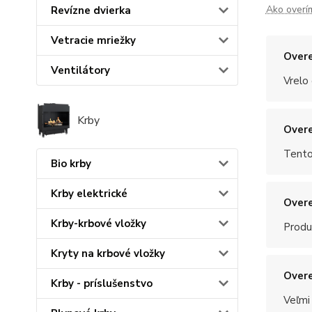
Ako overí
Revízne dvierka
Vetracie mriežky
Overe
Ventilátory
Vrelo
Krby
Overe
Tento
Bio krby
Krby elektrické
Overe
Krby-krbové vložky
Produ
Kryty na krbové vložky
Overe
Krby - príslušenstvo
Veľmi