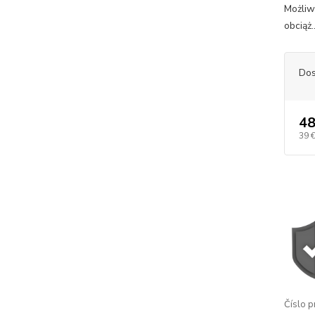
Możliw
obciąż.
Dos
48
39 
Číslo p