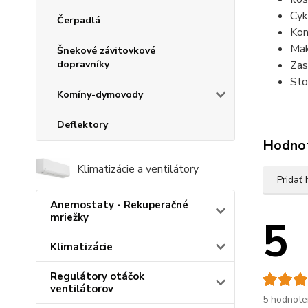
Cyk
Čerpadlá
Kon
Mak
Šnekové závitovkové
dopravníky
Zas
Sto
Komíny-dymovody
Deflektory
Hodno
Klimatizácie a ventilátory
Pridať
Anemostaty - Rekuperačné
mriežky
5
Klimatizácie
Regulátory otáčok
ventilátorov
5 hodnote