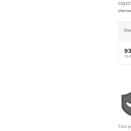
CJQ37
sterow
Dos
93
76 
Číslo p