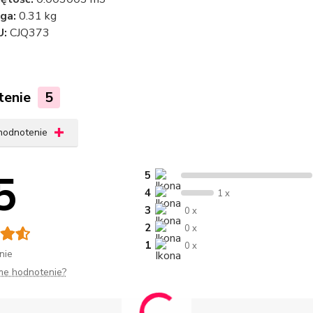
ga:
0.31 kg
U:
CJQ373
tenie
5
 hodnotenie
5
5
4
1 x
3
0 x
2
0 x
1
0 x
nie
me hodnotenie?