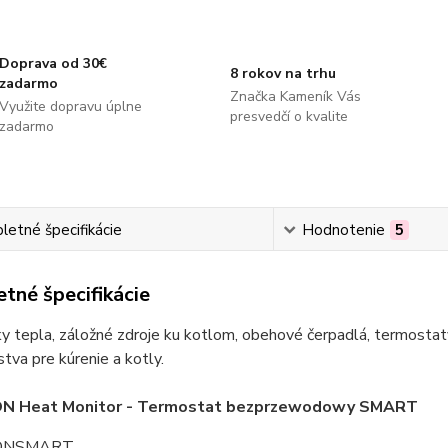
Doprava od 30€
8 rokov na trhu
zadarmo
Značka Kameník Vás
Využite dopravu úplne
presvedčí o kvalite
zadarmo
etné špecifikácie
Hodnotenie
5
tné špecifikácie
 tepla, záložné zdroje ku kotlom, obehové čerpadlá, termostaty
stva pre kúrenie a kotly.
 Heat Monitor - Termostat bezprzewodowy SMART
ONSMART