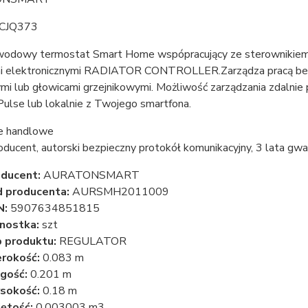
 CJQ373
wodowy termostat Smart Home wspópracujący ze sterownik
i elektronicznymi RADIATOR CONTROLLER.Zarządza pracą bez
i lub głowicami grzejnikowymi. Możliwość zarządzania zdalnie 
ulse lub lokalnie z Twojego smartfona.
je handlowe
oducent, autorski bezpieczny protokół komunikacyjny, 3 lata gw
ducent:
AURATONSMART
 producenta:
AURSMH2011009
N:
5907634851815
nostka:
szt
 produktu:
REGULATOR
rokość:
0.083 m
gość:
0.201 m
sokość:
0.18 m
ętość:
0.003003 m3