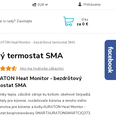
Prihlásenie
EUR
0
ks
e si rady? Zavolajte.
za
0 €
TON Heat Monitor - bezdrôtový termostat SMA
vý termostat SMA
Ako ma hodnotia zákazníci
TON Heat Monitor - bezdrôtový
mostat SMA
iky tepla, záložné zdroje ku kotlom, obehové čerpadlá,
taty pre kúrenie, rozdeľovače kúrenia a mnoho iného
šenstva pre kúrenie a kotly.AURATON Heat Monitor -
stat bezprzewodowy SMARTAURATONSMARTCJQ373,