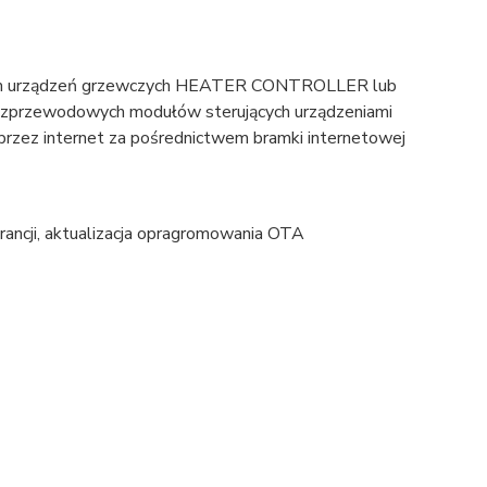
iem urządzeń grzewczych HEATER CONTROLLER lub
przewodowych modułów sterujących urządzeniami
przez internet za pośrednictwem bramki internetowej
arancji, aktualizacja opragromowania OTA