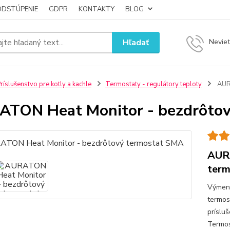
ODSTÚPENIE
GDPR
KONTAKTY
BLOG
Hľadať
Neviet
ríslušenstvo pre kotly a kachle
Termostaty - regulátory teploty
AURA
TON Heat Monitor - bezdrôto
AURA
ter
Výmenn
termos
príslu
Termo