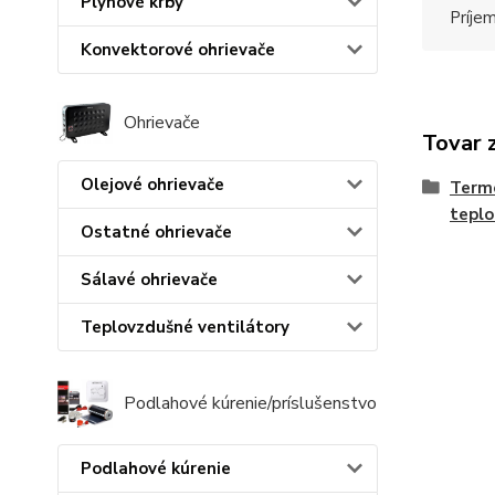
Plynové krby
Príje
Konvektorové ohrievače
Ohrievače
Tovar 
Olejové ohrievače
Termo
teplo
Ostatné ohrievače
Sálavé ohrievače
Teplovzdušné ventilátory
Podlahové kúrenie/príslušenstvo
Podlahové kúrenie