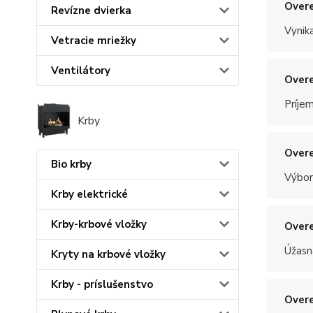
Overe
Revízne dvierka
Vynik
Vetracie mriežky
Ventilátory
Overe
Príje
Krby
Overe
Bio krby
Výbor
Krby elektrické
Krby-krbové vložky
Overe
Úžasn
Kryty na krbové vložky
Krby - príslušenstvo
Overe