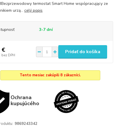
3Bezprzewodowy termostat Smart Home wspópracujący ze
nikiem urzą...
celý popis
tupnosť
3-7 dní
 €
Pridať do košíka
€
bez DPH
Tento mesiac zakúpili 8 zákazníci.
Ochrana
kupujúcého
roduktu:
9869243342