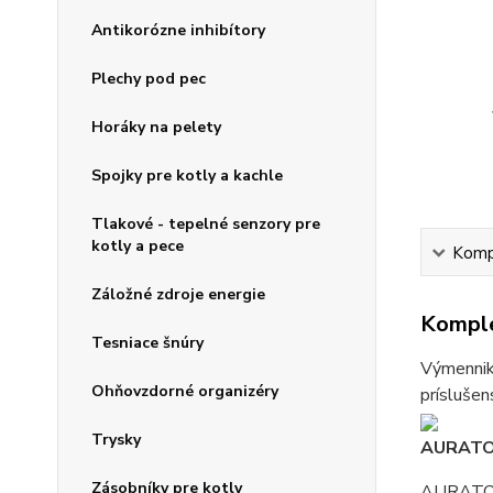
Antikorózne inhibítory
Plechy pod pec
Horáky na pelety
Spojky pre kotly a kachle
Tlakové - tepelné senzory pre
kotly a pece
Kompl
Záložné zdroje energie
Komple
Tesniace šnúry
Výmenniky
Ohňovzdorné organizéry
príslušen
Trysky
AURATON
Zásobníky pre kotly
AURAT