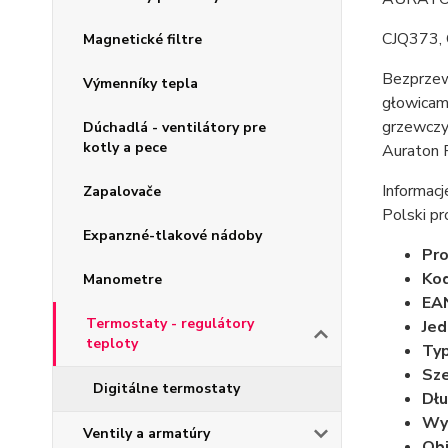
CJQ373,
Magnetické filtre
Bezprze
Výmenníky tepla
głowicam
grzewczym
Dúchadlá - ventilátory pre
kotly a pece
Auraton P
Informac
Zapalovače
Polski pr
Expanzné-tlakové nádoby
Pro
Kod
Manometre
EA
Termostaty - regulátory
Jed
teploty
Typ
Sze
Digitálne termostaty
Dłu
Wy
Ventily a armatúry
Obj