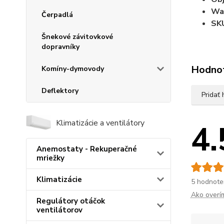
Wa
Čerpadlá
SK
Šnekové závitovkové
dopravníky
Hodno
Komíny-dymovody
Deflektory
Pridať
Klimatizácie a ventilátory
4.
Anemostaty - Rekuperačné
mriežky
Klimatizácie
5 hodnote
Ako overí
Regulátory otáčok
ventilátorov