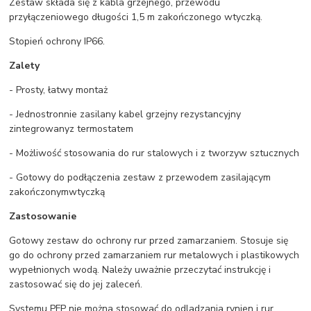
Zestaw składa się z kabla grzejnego, przewodu
przyłączeniowego długości 1,5 m zakończonego wtyczką.
Stopień ochrony IP66.
Zalety
- Prosty, łatwy montaż
- Jednostronnie zasilany kabel grzejny rezystancyjny
zintegrowanyz termostatem
- Możliwość stosowania do rur stalowych i z tworzyw sztucznych
- Gotowy do podłączenia zestaw z przewodem zasilającym
zakończonymwtyczką
Zastosowanie
Gotowy zestaw do ochrony rur przed zamarzaniem. Stosuje się
go do ochrony przed zamarzaniem rur metalowych i plastikowych
wypełnionych wodą. Należy uważnie przeczytać instrukcję i
zastosować się do jej zaleceń.
Systemu PFP nie można stosować do odladzania rynien i rur