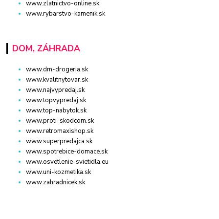
www.zlatnictvo-online.sk
www.rybarstvo-kamenik.sk
DOM, ZÁHRADA
www.dm-drogeria.sk
www.kvalitnytovar.sk
www.najvypredaj.sk
www.topvypredaj.sk
www.top-nabytok.sk
www.proti-skodcom.sk
www.retromaxishop.sk
www.superpredajca.sk
www.spotrebice-domace.sk
www.osvetlenie-svietidla.eu
www.uni-kozmetika.sk
www.zahradnicek.sk