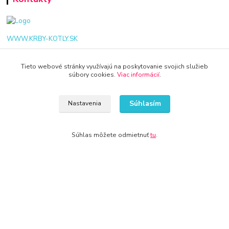
WWW.KRBY-KOTLY.SK
Tieto webové stránky využívajú na poskytovanie svojich služieb
súbory cookies.
Viac informácií
.
info@krby-kotly.sk
Súhlasím
Nastavenia
Súhlas môžete odmietnuť
tu
.
© 2024 Všetky práva vyhradené KAMENIK.SK
Vytvorené na
Eshop-rychlo.sk