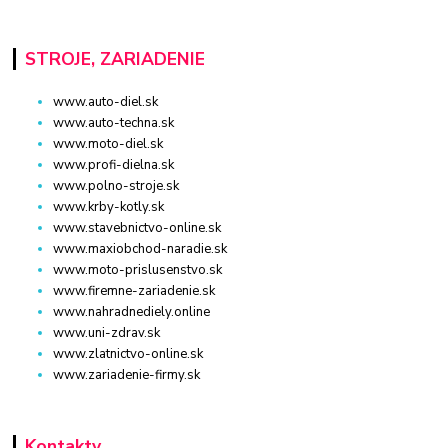
STROJE, ZARIADENIE
www.auto-diel.sk
www.auto-techna.sk
www.moto-diel.sk
www.profi-dielna.sk
www.polno-stroje.sk
www.krby-kotly.sk
www.stavebnictvo-online.sk
www.maxiobchod-naradie.sk
www.moto-prislusenstvo.sk
www.firemne-zariadenie.sk
www.nahradnediely.online
www.uni-zdrav.sk
www.zlatnictvo-online.sk
www.zariadenie-firmy.sk
Kontakty