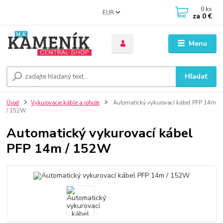
0
ks
EUR
za
0 €
Menu
Hľadať
Úvod
Vykurovacie káble a rohože
Automatický vykurovací kábel PFP 14m
/ 152W
Automatický vykurovací kábel
PFP 14m / 152W