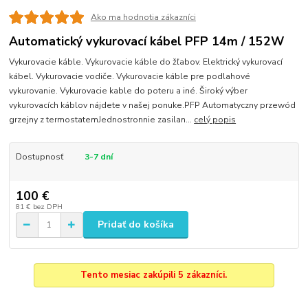
Ako ma hodnotia zákazníci
Automatický vykurovací kábel PFP 14m / 152W
Vykurovacie káble. Vykurovacie káble do žľabov. Elektrický vykurovací
kábel. Vykurovacie vodiče. Vykurovacie káble pre podlahové
vykurovanie. Vykurovacie kable do poteru a iné. Široký výber
vykurovacích káblov nájdete v našej ponuke.PFP Automatyczny przewód
grzejny z termostatemJednostronnie zasilan...
celý popis
Dostupnosť
3-7 dní
100 €
81 €
bez DPH
Pridať do košíka
Tento mesiac zakúpili 5 zákazníci.