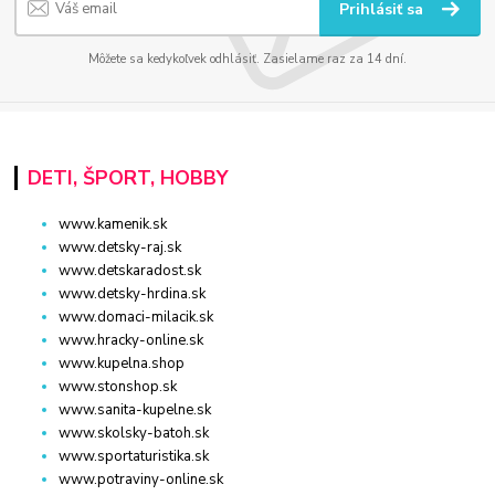
Prihlásiť sa
Môžete sa kedykoľvek odhlásiť. Zasielame raz za 14 dní.
DETI, ŠPORT, HOBBY
www.kamenik.sk
www.detsky-raj.sk
www.detskaradost.sk
www.detsky-hrdina.sk
www.domaci-milacik.sk
www.hracky-online.sk
www.kupelna.shop
www.stonshop.sk
www.sanita-kupelne.sk
www.skolsky-batoh.sk
www.sportaturistika.sk
www.potraviny-online.sk