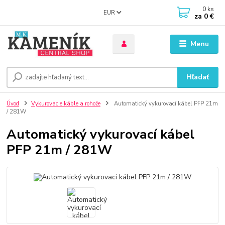
0
ks
EUR
za
0 €
Menu
Hľadať
Úvod
Vykurovacie káble a rohože
Automatický vykurovací kábel PFP 21m
/ 281W
Automatický vykurovací kábel
PFP 21m / 281W