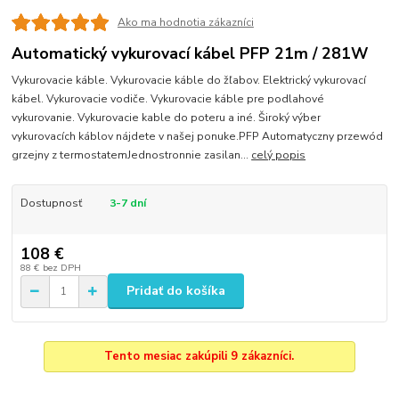
Ako ma hodnotia zákazníci
Automatický vykurovací kábel PFP 21m / 281W
Vykurovacie káble. Vykurovacie káble do žľabov. Elektrický vykurovací
kábel. Vykurovacie vodiče. Vykurovacie káble pre podlahové
vykurovanie. Vykurovacie kable do poteru a iné. Široký výber
vykurovacích káblov nájdete v našej ponuke.PFP Automatyczny przewód
grzejny z termostatemJednostronnie zasilan...
celý popis
Dostupnosť
3-7 dní
108 €
88 €
bez DPH
Pridať do košíka
Tento mesiac zakúpili 9 zákazníci.