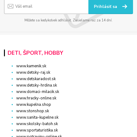
Prihlásiť sa
Môžete sa kedykoľvek odhlásiť. Zasielame raz za 14 dní.
DETI, ŠPORT, HOBBY
www.kamenik.sk
www.detsky-raj.sk
www.detskaradost.sk
www.detsky-hrdina.sk
www.domaci-milacik.sk
www.hracky-online.sk
www.kupelna.shop
www.stonshop.sk
www.sanita-kupelne.sk
www.skolsky-batoh.sk
www.sportaturistika.sk
www.potraviny-online.sk