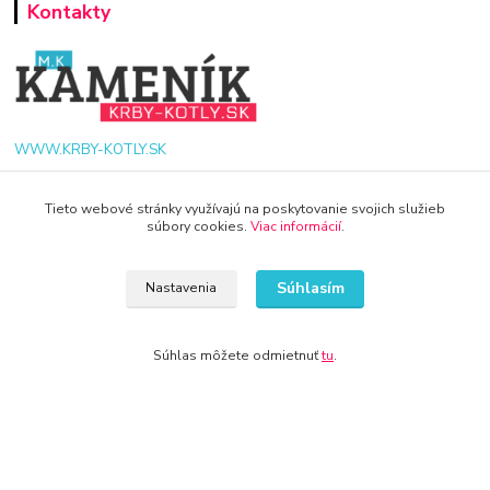
Kontakty
WWW.KRBY-KOTLY.SK
Tieto webové stránky využívajú na poskytovanie svojich služieb
súbory cookies.
Viac informácií
.
info@krby-kotly.sk
Súhlasím
Nastavenia
Súhlas môžete odmietnuť
tu
.
© 2024 Všetky práva vyhradené KAMENIK.SK
Vytvorené na
Eshop-rychlo.sk