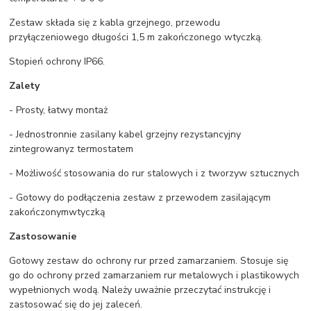
Zestaw składa się z kabla grzejnego, przewodu
przyłączeniowego długości 1,5 m zakończonego wtyczką.
Stopień ochrony IP66.
Zalety
- Prosty, łatwy montaż
- Jednostronnie zasilany kabel grzejny rezystancyjny
zintegrowanyz termostatem
- Możliwość stosowania do rur stalowych i z tworzyw sztucznych
- Gotowy do podłączenia zestaw z przewodem zasilającym
zakończonymwtyczką
Zastosowanie
Gotowy zestaw do ochrony rur przed zamarzaniem. Stosuje się
go do ochrony przed zamarzaniem rur metalowych i plastikowych
wypełnionych wodą. Należy uważnie przeczytać instrukcję i
zastosować się do jej zaleceń.