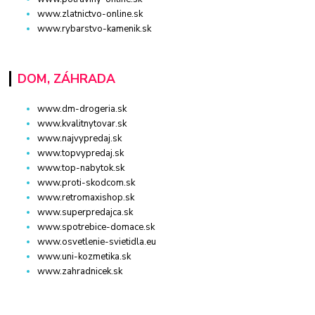
www.zlatnictvo-online.sk
www.rybarstvo-kamenik.sk
DOM, ZÁHRADA
www.dm-drogeria.sk
www.kvalitnytovar.sk
www.najvypredaj.sk
www.topvypredaj.sk
www.top-nabytok.sk
www.proti-skodcom.sk
www.retromaxishop.sk
www.superpredajca.sk
www.spotrebice-domace.sk
www.osvetlenie-svietidla.eu
www.uni-kozmetika.sk
www.zahradnicek.sk