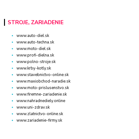
STROJE, ZARIADENIE
www.auto-diel.sk
www.auto-techna.sk
www.moto-diel.sk
www.profi-dielna.sk
www.polno-stroje.sk
www.krby-kotly.sk
www.stavebnictvo-online.sk
www.maxiobchod-naradie.sk
www.moto-prislusenstvo.sk
www.firemne-zariadenie.sk
www.nahradnediely.online
www.uni-zdrav.sk
www.zlatnictvo-online.sk
www.zariadenie-firmy.sk