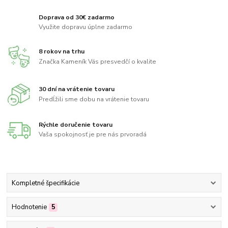
Doprava od 30€ zadarmo
Využite dopravu úplne zadarmo
8 rokov na trhu
Značka Kameník Vás presvedčí o kvalite
30 dní na vrátenie tovaru
Predĺžili sme dobu na vrátenie tovaru
Rýchle doručenie tovaru
Vaša spokojnosť je pre nás prvoradá
Kompletné špecifikácie
Hodnotenie
5