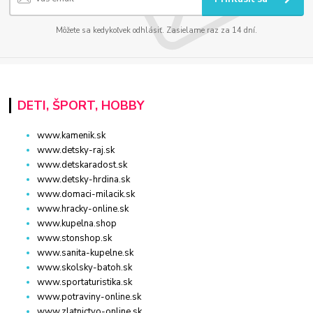
Môžete sa kedykoľvek odhlásiť. Zasielame raz za 14 dní.
DETI, ŠPORT, HOBBY
www.kamenik.sk
www.detsky-raj.sk
www.detskaradost.sk
www.detsky-hrdina.sk
www.domaci-milacik.sk
www.hracky-online.sk
www.kupelna.shop
www.stonshop.sk
www.sanita-kupelne.sk
www.skolsky-batoh.sk
www.sportaturistika.sk
www.potraviny-online.sk
www.zlatnictvo-online.sk