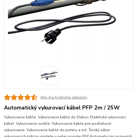
Ako ma hodnotia zákazníci
Automatický vykurovací kábel PFP 2m / 25W
Vykurovacie káble. Vykurovacie káble do žľabov. Elektrický vykurovací
kábel. Vykurovacie vodiče. Vykurovacie káble pre podlahové
vykurovanie. Vykurovacie kable do poteru a iné. Široký výber
vykurovacích káblov nájdete v našej ponuke.PFP Automatyczny przewód