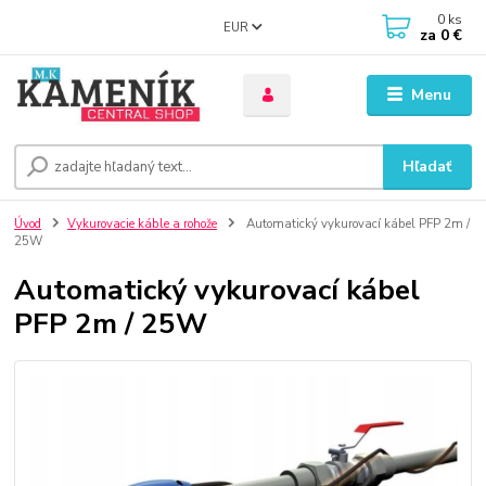
0
ks
EUR
za
0 €
Menu
Hľadať
Úvod
Vykurovacie káble a rohože
Automatický vykurovací kábel PFP 2m /
25W
Automatický vykurovací kábel
PFP 2m / 25W