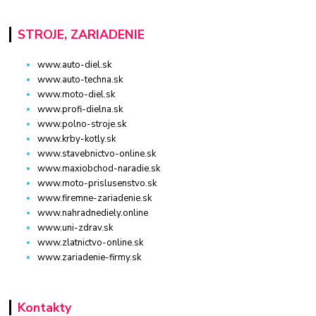
STROJE, ZARIADENIE
www.auto-diel.sk
www.auto-techna.sk
www.moto-diel.sk
www.profi-dielna.sk
www.polno-stroje.sk
www.krby-kotly.sk
www.stavebnictvo-online.sk
www.maxiobchod-naradie.sk
www.moto-prislusenstvo.sk
www.firemne-zariadenie.sk
www.nahradnediely.online
www.uni-zdrav.sk
www.zlatnictvo-online.sk
www.zariadenie-firmy.sk
Kontakty