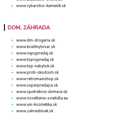
www.rybarstvo-kamenik.sk
DOM, ZÁHRADA
www.dm-drogeria.sk
www.kvalitnytovar.sk
www.najvypredaj.sk
www.topvypredaj.sk
www.top-nabytok.sk
www.proti-skodcom.sk
www.retromaxishop.sk
www.superpredajca.sk
www.spotrebice-domace.sk
www.osvetlenie-svietidla.eu
www.uni-kozmetika.sk
www.zahradnicek.sk