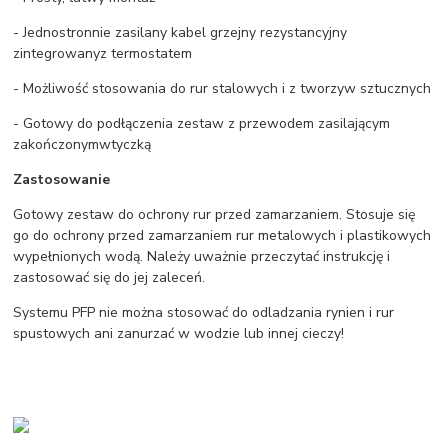
- Jednostronnie zasilany kabel grzejny rezystancyjny
zintegrowanyz termostatem
- Możliwość stosowania do rur stalowych i z tworzyw sztucznych
- Gotowy do podłączenia zestaw z przewodem zasilającym
zakończonymwtyczką
Zastosowanie
Gotowy zestaw do ochrony rur przed zamarzaniem. Stosuje się
go do ochrony przed zamarzaniem rur metalowych i plastikowych
wypełnionych wodą. Należy uważnie przeczytać instrukcję i
zastosować się do jej zaleceń.
Systemu PFP nie można stosować do odladzania rynien i rur
spustowych ani zanurzać w wodzie lub innej cieczy!