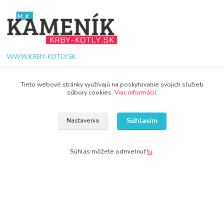
WWW.KRBY-KOTLY.SK
Tieto webové stránky využívajú na poskytovanie svojich služieb
súbory cookies.
Viac informácií
.
info@krby-kotly.sk
Súhlasím
Nastavenia
Súhlas môžete odmietnuť
tu
.
© 2024 Všetky práva vyhradené KAMENIK.SK
Vytvorené na
Eshop-rychlo.sk