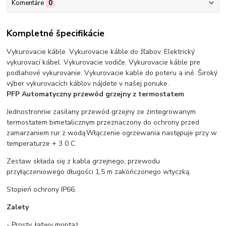
Komentáre
0
Kompletné špecifikácie
Vykurovacie káble. Vykurovacie káble do žľabov. Elektrický
vykurovací kábel. Vykurovacie vodiče. Vykurovacie káble pre
podlahové vykurovanie. Vykurovacie kable do poteru a iné. Široký
výber vykurovacích káblov nájdete v našej ponuke.
PFP Automatyczny przewód grzejny z termostatem
Jednostronnie zasilany przewód grzejny ze zintegrowanym
termostatem bimetalicznym przeznaczony do ochrony przed
zamarzaniem rur z wodą.Włączenie ogrzewania następuje przy w
temperaturze + 3 0 C
Zestaw składa się z kabla grzejnego, przewodu
przyłączeniowego długości 1,5 m zakończonego wtyczką.
Stopień ochrony IP66.
Zalety
- Prosty, łatwy montaż