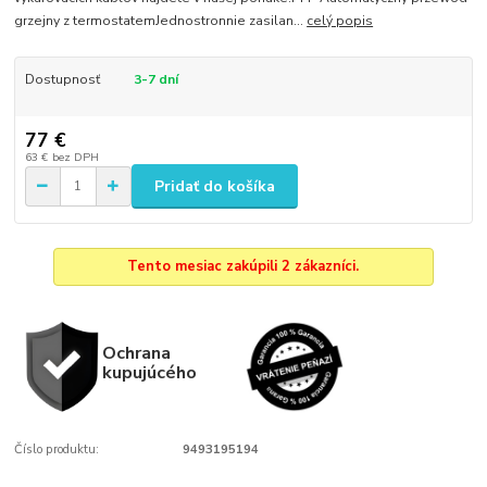
grzejny z termostatemJednostronnie zasilan...
celý popis
Dostupnosť
3-7 dní
77 €
63 €
bez DPH
Pridať do košíka
Tento mesiac zakúpili 2 zákazníci.
Ochrana
kupujúcého
Číslo produktu:
9493195194