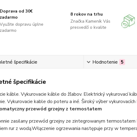
Doprava od 30€
8 rokov na trhu
zadarmo
Značka Kameník Vás
Využite dopravu úplne
presvedčí o kvalite
zadarmo
etné špecifikácie
Hodnotenie
5
tné špecifikácie
ie káble. Vykurovacie káble do žľabov. Elektrický vykurovací ká
ie. Vykurovacie kable do poteru a iné. Široký výber vykurovacích
omatyczny przewód grzejny z termostatem
onnie zasilany przewód grzejny ze zintegrowanym termostatem 
iem rur z wodą.Włączenie ogrzewania następuje przy w tempera