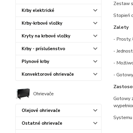
Zestaw s
Krby elektrické
Stopień 
Krby-krbové vložky
Zalety
Kryty na krbové vložky
- Prosty,
Krby - príslušenstvo
- Jednost
Plynové krby
- Możliw
Konvektorové ohrievače
- Gotowy
Zastoso
Ohrievače
Gotowy z
wypełnion
Olejové ohrievače
Systemu P
Ostatné ohrievače