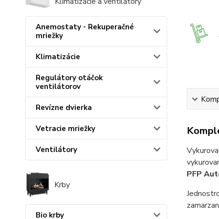
Klimatizácie a ventilátory
Anemostaty - Rekuperačné
mriežky
Klimatizácie
Regulátory otáčok
ventilátorov
Kompl
Revízne dvierka
Vetracie mriežky
Komple
Ventilátory
Vykurovac
vykurovan
PFP Aut
Krby
Jednostr
zamarzan
Bio krby