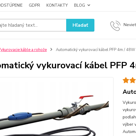
ODSTÚPENIE
GDPR
KONTAKTY
BLOG
Hľadať
Neviet
ykurovacie káble a rohože
Automatický vykurovací kábel PFP 4m / 48W
matický vykurovací kábel PFP 
Auto
Vykuro
vykuro
podlah
výber 
Automa