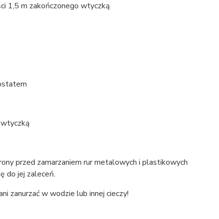
ści 1,5 m zakończonego wtyczką.
mostatem
mwtyczką
rony przed zamarzaniem rur metalowych i plastikowych
 do jej zaleceń.
i zanurzać w wodzie lub innej cieczy!