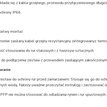
kłada się z kabla grzejnego, przewodu przyłączeniowego długo
ochrony IP66.
 łatwy montaż
ronnie zasilany kabel grzejny rezystancyjny zintegrowanyz ter
ość stosowania do rur stalowych i z tworzyw sztucznych
 do podłączenia zestaw z przewodem zasilającym zakończony
wanie
estaw do ochrony rur przed zamarzaniem. Stosuje się go do och
ych wodą. Należy uważnie przeczytać instrukcję i zastosować się
FP nie można stosować do odladzania rynien i rur spustowych an