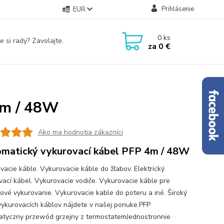
Prihlásenie
EUR
0
ks
e si rady? Zavolajte.
za
0 €
4m / 48W
Ako ma hodnotia zákazníci
matický vykurovací kábel PFP 4m / 48W
vacie káble. Vykurovacie káble do žľabov. Elektrický
vací kábel. Vykurovacie vodiče. Vykurovacie káble pre
ové vykurovanie. Vykurovacie kable do poteru a iné. Široký
vykurovacích káblov nájdete v našej ponuke.PFP
tyczny przewód grzejny z termostatemJednostronnie