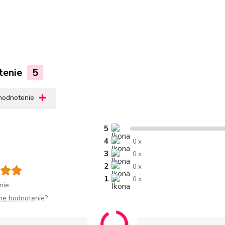
tenie
5
 hodnotenie
5
4
0 x
3
0 x
2
0 x
1
0 x
nie
me hodnotenie?