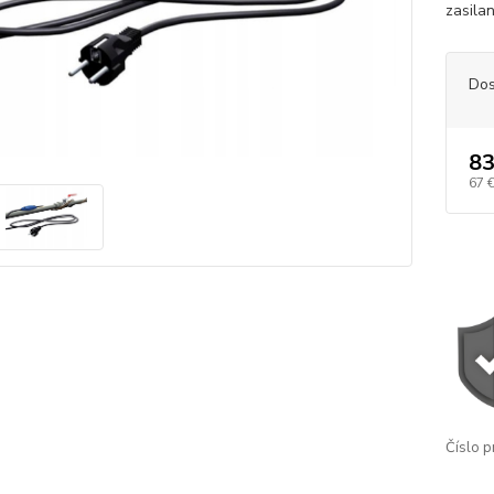
zasilan
Dos
83
67 
Číslo p