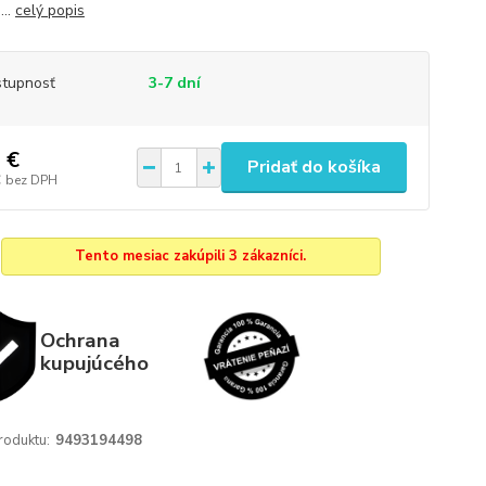
...
celý popis
tupnosť
3-7 dní
 €
Pridať do košíka
€
bez DPH
Tento mesiac zakúpili 3 zákazníci.
Ochrana
kupujúcého
roduktu:
9493194498