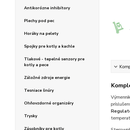
Antikorózne inhibítory
Plechy pod pec
Horáky na pelety
Spojky pre kotly a kachle
Tlakové - tepelné senzory pre
kotly a pece
Kompl
Záložné zdroje energie
Komple
Tesniace šnúry
Výmenniky
Ohňovzdorné organizéry
príslušen
Regulat
Trysky
temperat
Zásobníky pre kotly
Sterowni