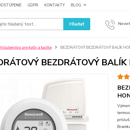
ODSTÚPENIE
GDPR
KONTAKTY
BLOG
Hľadať
Neviet
ríslušenstvo pre kotly a kachle
BEZDRÁTOVÝ BEZDRÁTOVÝ BALÍK HO
DRÁTOVÝ BEZDRÁTOVÝ BALÍK
BEZ
HON
Výmenn
termos
príslu
Bramka