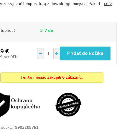
 zarządzać temperaturą z dowolnego miejsca. Pakiet...
celý
tupnosť
3-7 dní
9 €
Pridať do košíka
 €
bez DPH
Tento mesiac zakúpili 6 zákazníci.
Ochrana
kupujúcého
roduktu:
9903205751