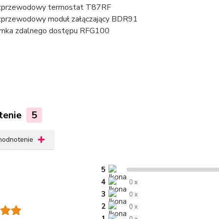
zprzewodowy termostat T87RF
przewodowy moduł załączający BDR91
mka zdalnego dostępu RFG100
tenie
5
 hodnotenie
5
4
0 x
3
0 x
2
0 x
1