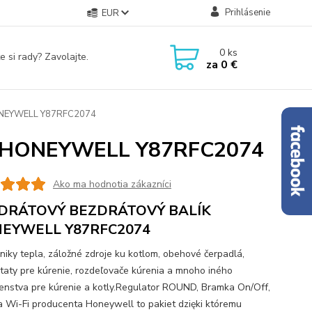
Prihlásenie
EUR
0
ks
e si rady? Zavolajte.
za
0 €
NEYWELL Y87RFC2074
 HONEYWELL Y87RFC2074
Ako ma hodnotia zákazníci
DRÁTOVÝ BEZDRÁTOVÝ BALÍK
EYWELL Y87RFC2074
iky tepla, záložné zdroje ku kotlom, obehové čerpadlá,
taty pre kúrenie, rozdeľovače kúrenia a mnoho iného
šenstva pre kúrenie a kotly.Regulator ROUND, Bramka On/Off,
 Wi-Fi producenta Honeywell to pakiet dzięki któremu