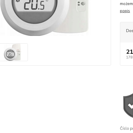
możemy
popis
Dos
21
178
Číslo p