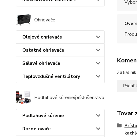
Výbor
Ohrievače
Overe
Produ
Olejové ohrievače
Ostatné ohrievače
Komen
Sálavé ohrievače
Zatial ni
Teplovzdušné ventilátory
Pridať
Podlahové kúrenie/príslušenstvo
Tovar 
Podlahové kúrenie
Prísl
Rozdelovače
kachl