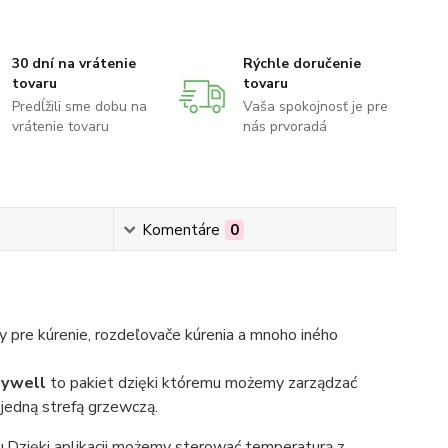
30 dní na vrátenie
Rýchle doručenie
tovaru
tovaru
Predĺžili sme dobu na
Vaša spokojnosť je pre
vrátenie tovaru
nás prvoradá
Komentáre
0
 pre kúrenie, rozdeľovače kúrenia a mnoho iného
eywell
to pakiet dzięki któremu możemy zarządzać
edną strefą grzewczą.
zięki aplikacji możemy sterować temperaturą z