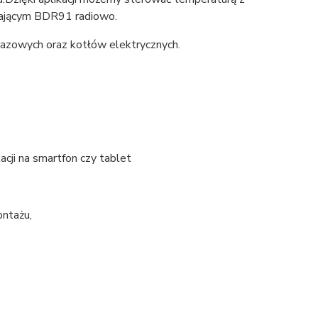
zającym BDR91 radiowo.
azowych oraz kotłów elektrycznych.
cji na smartfon czy tablet
ntażu,