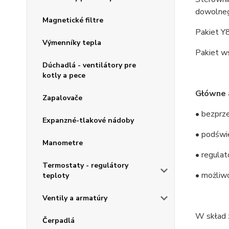
dowolneg
Magnetické filtre
Pakiet Y
Výmenníky tepla
Pakiet w
Dúchadlá - ventilátory pre
kotly a pece
Główne 
Zapalovače
• bezprz
Expanzné-tlakové nádoby
• podświe
Manometre
• regula
Termostaty - regulátory
• możliw
teploty
Ventily a armatúry
W skład
Čerpadlá