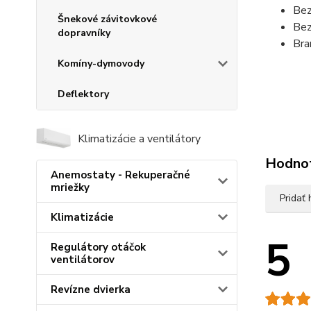
Be
Šnekové závitovkové
Bez
dopravníky
Bra
Komíny-dymovody
Deflektory
Klimatizácie a ventilátory
Hodno
Anemostaty - Rekuperačné
mriežky
Pridať
Klimatizácie
5
Regulátory otáčok
ventilátorov
Revízne dvierka