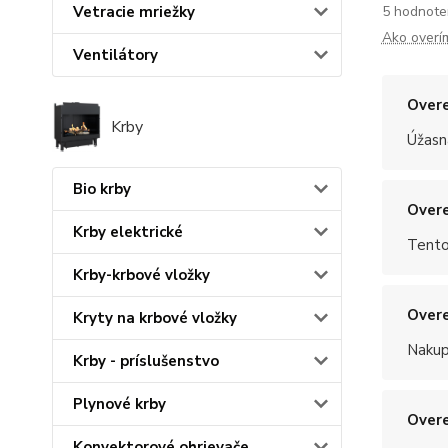
5 hodnote
Vetracie mriežky
Ako overí
Ventilátory
Overe
Krby
Úžasn
Bio krby
Overe
Krby elektrické
Tento
Krby-krbové vložky
Overe
Kryty na krbové vložky
Nakup
Krby - príslušenstvo
Plynové krby
Overe
Konvektorové ohrievače