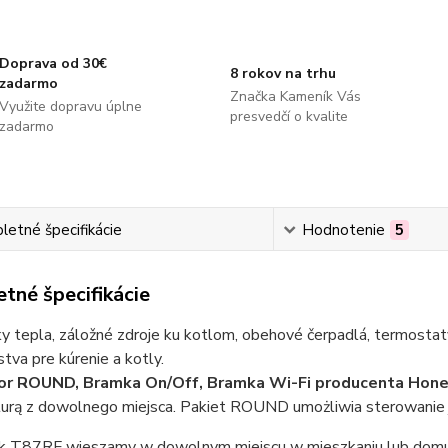
Doprava od 30€
8 rokov na trhu
zadarmo
Značka Kameník Vás
Využite dopravu úplne
presvedčí o kvalite
zadarmo
etné špecifikácie
Hodnotenie
5
tné špecifikácie
 tepla, záložné zdroje ku kotlom, obehové čerpadlá, termostaty
stva pre kúrenie a kotly.
or ROUND, Bramka On/Off, Bramka Wi-Fi producenta Hon
urą z dowolnego miejsca. Pakiet ROUND umożliwia sterowanie j
k T87RF wieszamy w dowolnym miejscu w mieszkaniu lub domu.D