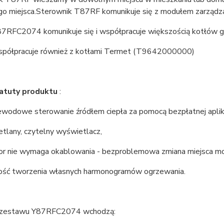
o miejsca.Sterownik T87RF komunikuje się z modułem zarząd
87RFC2074 komunikuje się i współpracuje większością kotłów g
spółpracuje również z kotłami Termet (T9642000000)
atuty produktu
:
ewodowe sterowanie źródłem ciepła za pomocą bezpłatnej aplika
tlany, czytelny wyświetlacz,
tor nie wymaga okablowania - bezproblemowa zmiana miejsca mo
ość tworzenia własnych harmonogramów ogrzewania.
 zestawu Y87RFC2074 wchodzą: