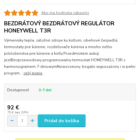
Ako ma hodnotia zákazníci
BEZDRÁTOVÝ BEZDRÁTOVÝ REGULÁTOR
HONEYWELL T3R
Výmenniky tepla, záložné zdroje ku kotlom, obehové čerpadlá,
termostaty pre kúrenie, rozdeľovače kúrenia a mnoho iného
príslušenstva pre kúrenie a kotly.Przedmiotem aukcji
jestBezprzewodowy programowalny termostat HONEYWELL T3R z
harmonogramem 7-dniowymNowoczesny, bogato wyposażony i w pełni
program...
celý popis
Dostupnosť
3-7 dní
92 €
75 €
bez DPH
Pridať do košíka