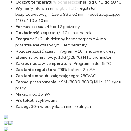
Odczyt temperatury pomieszczenia: od 0 °C do 50 °C
Wymiary (dł. x szer. x gł.):
T3R (regulator
bezprzewodowy) - 136 x 98 x 62 mm, moduł załączający
110 x 110 x 40 mm
Format czasu:
24 lub 12 godzinny
Dokładność zegara:
+/- 10 minut na rok
Program:
5+2 lub dzienny harmonogram z 4-ma
przedziałami czasowymi i temperatury
Rozdzielczość czasu:
Program – 10 minutowe okresy
Element pomiarowy:
10k(@25 °C) NTC thermistor
Zakres nastaw temperatury:
Program: 5 do 35 °C
Zasilanie regulatora T3R:
baterie 2 x AA
Zasilanie modułu załączającego:
230VAC
Pasmo przenoszenia I:
SM (868.0-868.6) MHz, 1% cyklu
pracy
Maks.:
moc 25mW
Protokół:
szyfrowany
Zasięg:
30m w budynkach mieszkalnych