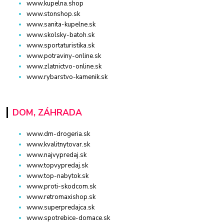
www.kupelna.shop
www.stonshop.sk
www.sanita-kupelne.sk
www.skolsky-batoh.sk
www.sportaturistika.sk
www.potraviny-online.sk
www.zlatnictvo-online.sk
www.rybarstvo-kamenik.sk
DOM, ZÁHRADA
www.dm-drogeria.sk
www.kvalitnytovar.sk
www.najvypredaj.sk
www.topvypredaj.sk
www.top-nabytok.sk
www.proti-skodcom.sk
www.retromaxishop.sk
www.superpredajca.sk
www.spotrebice-domace.sk