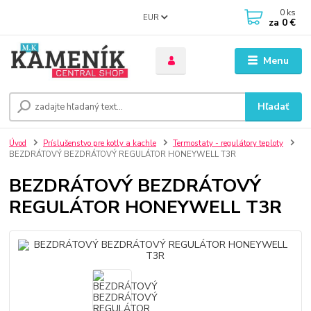
0
ks
EUR
za
0 €
Menu
Hľadať
Úvod
Príslušenstvo pre kotly a kachle
Termostaty - regulátory teploty
BEZDRÁTOVÝ BEZDRÁTOVÝ REGULÁTOR HONEYWELL T3R
BEZDRÁTOVÝ BEZDRÁTOVÝ
REGULÁTOR HONEYWELL T3R