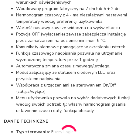
warunkach oświetleniowych.
Wbudowany program fabryczny na 7 dni lub 5 + 2 dni.
Harmonogram czasowy z 4 - ma niezależnymi nastawami
temperatury według preferencji użytkownika.
Wartość nastawy zawsze widoczna na wyświetlaczu.
Pozycja OFF (wyłączenie) zawsze zabezpiecza instalację
przez zamarzaniem na poziomie minimum 5 °C.
Komunikaty alarmowe pomagające w określeniu usterek.
Funkcja czasowego nadpisania pozwala na utrzymanie
wyznaczonej temperatury przez 1 godzinę.
Automatyczna zmiana czasu zimowego/letniego.
Moduł załączający ze statusem diodowym LED oraz
przyciskiem nadpisania.
Współpraca z urządzeniami ze sterowaniem On/Off
(załącz/wyłącz).
Menu użytkownika pozwala na wybór dodatkowych funkcji
według swoich potrzeb tj.: własny harmonogram grzania,
ustawienie czasu i daty, funkcja blokady.
DANTE TECHNICZNE
Typ sterowania:
Fuzzy Logic