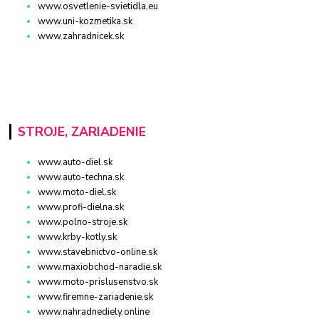
www.osvetlenie-svietidla.eu
www.uni-kozmetika.sk
www.zahradnicek.sk
STROJE, ZARIADENIE
www.auto-diel.sk
www.auto-techna.sk
www.moto-diel.sk
www.profi-dielna.sk
www.polno-stroje.sk
www.krby-kotly.sk
www.stavebnictvo-online.sk
www.maxiobchod-naradie.sk
www.moto-prislusenstvo.sk
www.firemne-zariadenie.sk
www.nahradnediely.online