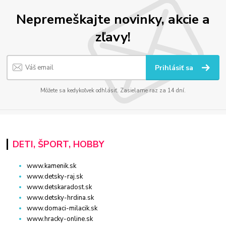
Nepremeškajte novinky, akcie a
zľavy!
Prihlásiť sa
Môžete sa kedykoľvek odhlásiť. Zasielame raz za 14 dní.
DETI, ŠPORT, HOBBY
www.kamenik.sk
www.detsky-raj.sk
www.detskaradost.sk
www.detsky-hrdina.sk
www.domaci-milacik.sk
www.hracky-online.sk