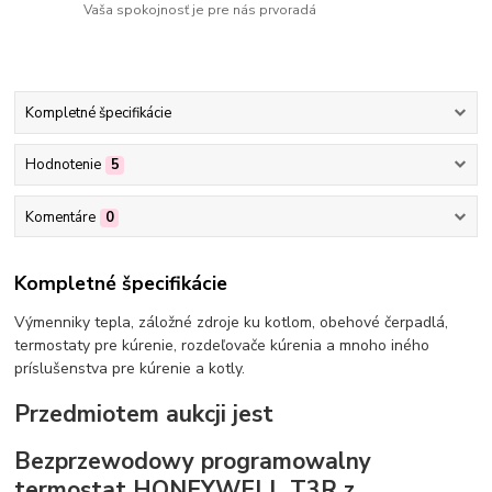
Vaša spokojnosť je pre nás prvoradá
Kompletné špecifikácie
Hodnotenie
5
Komentáre
0
Kompletné špecifikácie
Výmenniky tepla, záložné zdroje ku kotlom, obehové čerpadlá,
termostaty pre kúrenie, rozdeľovače kúrenia a mnoho iného
príslušenstva pre kúrenie a kotly.
Przedmiotem aukcji jest
Bezprzewodowy programowalny
termostat HONEYWELL T3R z