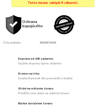
Tento mesiac zakúpili 8 zákazníci.
Ochrana
kupujúcého
Číslo produktu:
9830874405
Doprava od 30€ zadarmo
Využite dopravu úplne zadarmo
8 rokov na trhu
Značka Kameník Vás presvedčí o kvalite
30 dní na vrátenie tovaru
Predĺžili sme dobu na vrátenie tovaru
Rýchle doručenie tovaru