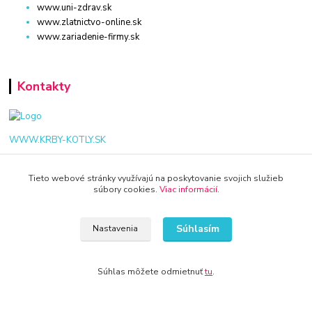
www.uni-zdrav.sk
www.zlatnictvo-online.sk
www.zariadenie-firmy.sk
Kontakty
WWW.KRBY-KOTLY.SK
Tieto webové stránky využívajú na poskytovanie svojich služieb
súbory cookies.
Viac informácií
.
info@krby-kotly.sk
Súhlasím
Nastavenia
Súhlas môžete odmietnuť
tu
.
© 2024 Všetky práva vyhradené KAMENIK.SK