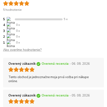
5 hodnotenie
5
5 x
4
0 x
3
0 x
2
0 x
1
0 x
Ako overíme hodnotenie?
Overený zákazník
Overená recenzia
- 06. 08. 2026
Tento obchod je jednoznačne moja prvá voľba pri nákupe
online.
Overený zákazník
Overená recenzia
- 05. 08. 2026