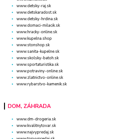
www.detsky-raj.sk
www.detskaradost.sk
www.detsky-hrdina.sk
www.domaci-milacik.sk
www.hracky-online.sk
www.kupelna.shop
www.stonshop.sk
www.sanita-kupelne.sk
www.skolsky-batoh.sk
www.sportaturistika.sk
www.potraviny-online.sk
www.zlatnictvo-online.sk
www.rybarstvo-kamenik.sk
DOM, ZÁHRADA
www.dm-drogeria.sk
www.kvalitnytovar.sk
www.najvypredaj.sk
www.topvypredaj.sk