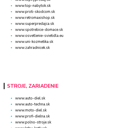
www.top-nabytok.sk
www.proti-skodcom.sk
www.retromaxishop.sk
www.superpredajca.sk
www.spotrebice-domace.sk
www.osvetlenie-svietidla.eu
www.uni-kozmetika.sk
www.zahradnicek.sk
STROJE, ZARIADENIE
www.auto-diel.sk
www.auto-techna.sk
www.moto-diel.sk
www.profi-dielna.sk
www.polno-stroje.sk