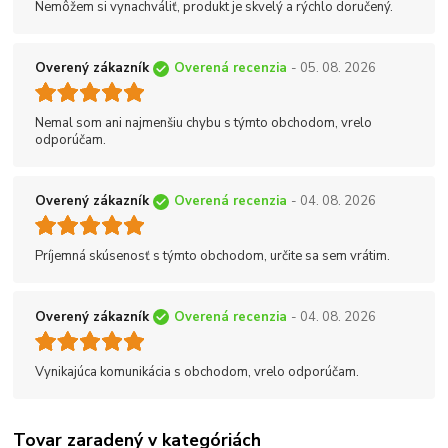
Nemôžem si vynachváliť, produkt je skvelý a rýchlo doručený.
Overený zákazník
Overená recenzia
- 05. 08. 2026
Nemal som ani najmenšiu chybu s týmto obchodom, vrelo
odporúčam.
Overený zákazník
Overená recenzia
- 04. 08. 2026
Príjemná skúsenosť s týmto obchodom, určite sa sem vrátim.
Overený zákazník
Overená recenzia
- 04. 08. 2026
Vynikajúca komunikácia s obchodom, vrelo odporúčam.
Tovar zaradený v kategóriách