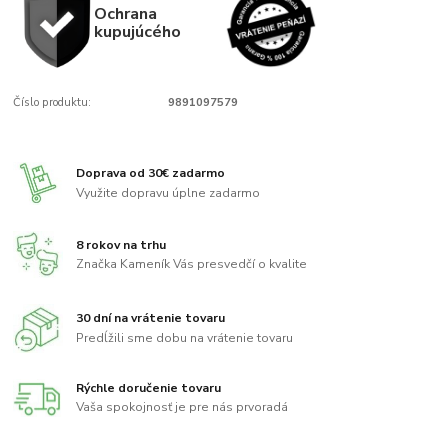
Ochrana
kupujúcého
Číslo produktu:
9891097579
Doprava od 30€ zadarmo
Využite dopravu úplne zadarmo
8 rokov na trhu
Značka Kameník Vás presvedčí o kvalite
30 dní na vrátenie tovaru
Predĺžili sme dobu na vrátenie tovaru
Rýchle doručenie tovaru
Vaša spokojnosť je pre nás prvoradá