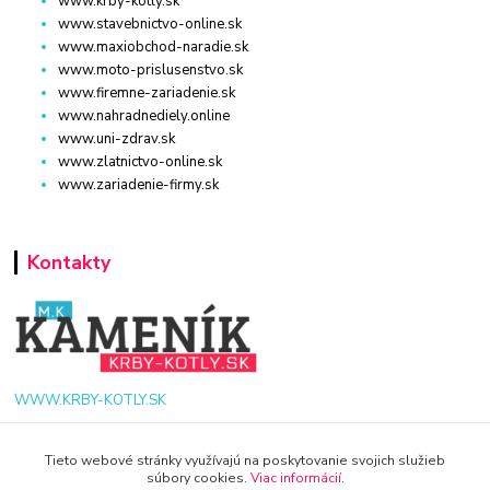
www.krby-kotly.sk
www.stavebnictvo-online.sk
www.maxiobchod-naradie.sk
www.moto-prislusenstvo.sk
www.firemne-zariadenie.sk
www.nahradnediely.online
www.uni-zdrav.sk
www.zlatnictvo-online.sk
www.zariadenie-firmy.sk
Kontakty
WWW.KRBY-KOTLY.SK
Tieto webové stránky využívajú na poskytovanie svojich služieb
súbory cookies.
Viac informácií
.