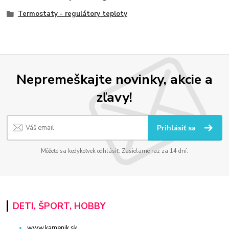
Termostaty - regulátory teploty
Nepremeškajte novinky, akcie a
zľavy!
Prihlásiť sa
Môžete sa kedykoľvek odhlásiť. Zasielame raz za 14 dní.
DETI, ŠPORT, HOBBY
www.kamenik.sk