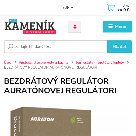
0
ks
EUR
za
0 €
Menu
Hľadať
Úvod
Príslušenstvo pre kotly a kachle
Termostaty - regulátory teploty
BEZDRÁTOVÝ REGULÁTOR AURATÓNOVEJ REGULÁTORI
BEZDRÁTOVÝ REGULÁTOR
AURATÓNOVEJ REGULÁTORI