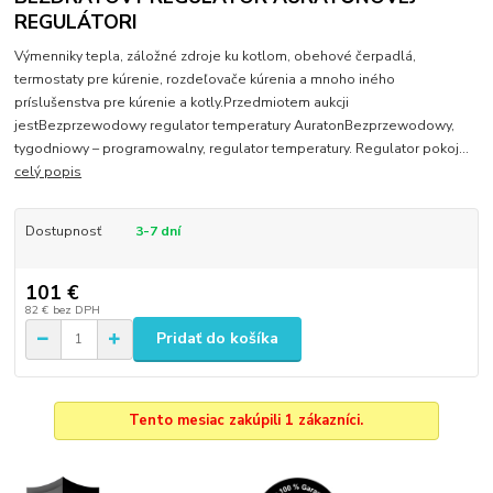
REGULÁTORI
Výmenniky tepla, záložné zdroje ku kotlom, obehové čerpadlá,
termostaty pre kúrenie, rozdeľovače kúrenia a mnoho iného
príslušenstva pre kúrenie a kotly.Przedmiotem aukcji
jestBezprzewodowy regulator temperatury AuratonBezprzewodowy,
tygodniowy – programowalny, regulator temperatury. Regulator pokoj...
celý popis
Dostupnosť
3-7 dní
101 €
82 €
bez DPH
Pridať do košíka
Tento mesiac zakúpili 1 zákazníci.