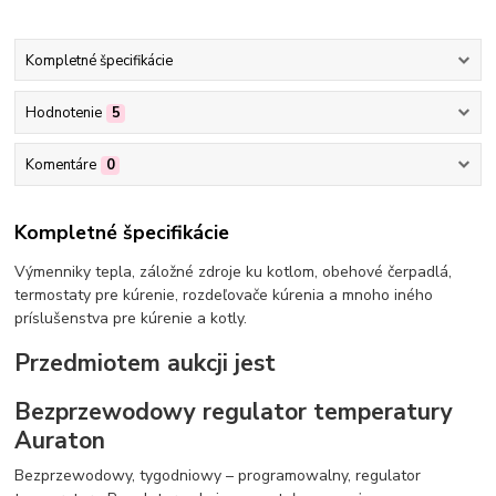
Kompletné špecifikácie
Hodnotenie
5
Komentáre
0
Kompletné špecifikácie
Výmenniky tepla, záložné zdroje ku kotlom, obehové čerpadlá,
termostaty pre kúrenie, rozdeľovače kúrenia a mnoho iného
príslušenstva pre kúrenie a kotly.
Przedmiotem aukcji jest
Bezprzewodowy regulator temperatury
Auraton
Bezprzewodowy, tygodniowy – programowalny, regulator