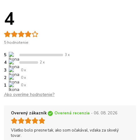
4
5 hodnotenie
5
3 x
4
2 x
3
0 x
2
0 x
1
0 x
Ako overíme hodnotenie?
Overený zákazník
Overená recenzia
- 06. 08. 2026
Všetko bolo presne tak, ako som očakával, vďaka za skvelý
tovar.