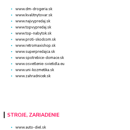
www.dm-drogeria.sk
www.kvalitnytovar.sk
www.najvypredaj.sk
www.topvypredaj.sk
www.top-nabytok.sk
www.proti-skodcom.sk
www.retromaxishop.sk
www.superpredajca.sk
www.spotrebice-domace.sk
www.osvetlenie-svietidla.eu
www.uni-kozmetika.sk
www.zahradnicek.sk
STROJE, ZARIADENIE
www.auto-diel.sk