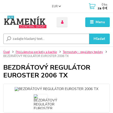
0
ks
EUR
za
0 €
Menu
Hľadať
Úvod
Príslušenstvo pre kotly a kachle
Termostaty - regulátory teploty
BEZDRÁTOVÝ REGULÁTOR EUROSTER 2006 TX
BEZDRÁTOVÝ REGULÁTOR
EUROSTER 2006 TX