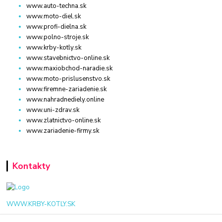
www.auto-techna.sk
www.moto-diel.sk
www.profi-dielna.sk
www.polno-stroje.sk
www.krby-kotly.sk
www.stavebnictvo-online.sk
www.maxiobchod-naradie.sk
www.moto-prislusenstvo.sk
www.firemne-zariadenie.sk
www.nahradnediely.online
www.uni-zdrav.sk
www.zlatnictvo-online.sk
www.zariadenie-firmy.sk
Kontakty
WWW.KRBY-KOTLY.SK