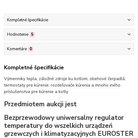
Kompletné špecifikácie
Hodnotenie
5
Komentáre
0
Kompletné špecifikácie
Výmenniky tepla, záložné zdroje ku kotlom, obehové čerpadlá,
termostaty pre kúrenie, rozdeľovače kúrenia a mnoho iného
príslušenstva pre kúrenie a kotly.
Przedmiotem aukcji jest
Bezprzewodowy uniwersalny regulator
temperatury do wszelkich urządzeń
grzewczych i klimatyzacyjnych EUROSTER