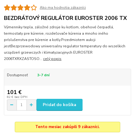
Ako ma hodnotia zákazníci
BEZDRÁTOVÝ REGULÁTOR EUROSTER 2006 TX
Výmenniky tepla, záložné zdroje ku kotlom, obehové čerpadlá,
termostaty pre kúrenie, rozdeľovače kúrenia a mnoho iného
príslušenstva pre kúrenie a kotly.Przedmiotem aukcji
jestBezprzewodowy uniwersalny regulator temperatury do wszelkich
urządzeń grzewczych i klimatyzacyjnych EUROSTER
2006TXRXZASTOSO...
celý popis
Dostupnosť
3-7 dní
101 €
82 €
bez DPH
Pridať do košíka
Tento mesiac zakúpili 9 zákazníci.