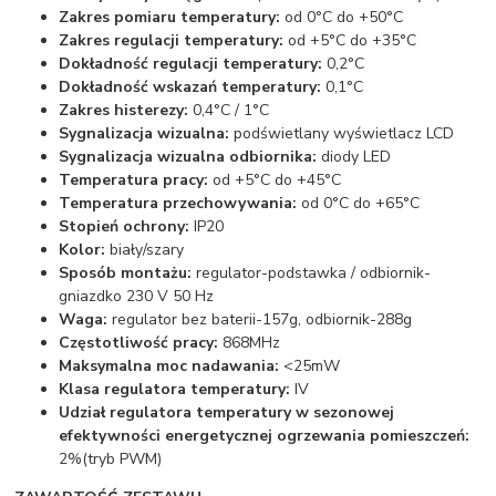
Zakres pomiaru temperatury:
od 0°C do +50°C
Zakres regulacji temperatury:
od +5°C do +35°C
Dokładność regulacji temperatury:
0,2°C
Dokładność wskazań temperatury:
0,1°C
Zakres histerezy:
0,4°C / 1°C
Sygnalizacja wizualna:
podświetlany wyświetlacz LCD
Sygnalizacja wizualna odbiornika:
diody LED
Temperatura pracy:
od +5°C do +45°C
Temperatura przechowywania:
od 0°C do +65°C
Stopień ochrony:
IP20
Kolor:
biały/szary
Sposób montażu:
regulator-podstawka / odbiornik-
gniazdko 230 V 50 Hz
Waga:
regulator bez baterii-157g, odbiornik-288g
Częstotliwość pracy:
868MHz
Maksymalna moc nadawania:
<25mW
Klasa regulatora temperatury:
IV
Udział regulatora temperatury w sezonowej
efektywności energetycznej ogrzewania pomieszczeń:
2%(tryb PWM)