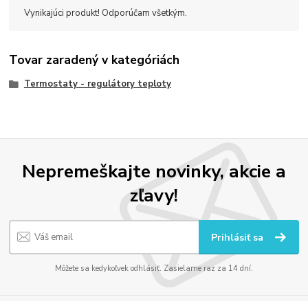
Vynikajúci produkt! Odporúčam všetkým.
Tovar zaradený v kategóriách
Termostaty - regulátory teploty
Nepremeškajte novinky, akcie a
zľavy!
Prihlásiť sa
Môžete sa kedykoľvek odhlásiť. Zasielame raz za 14 dní.