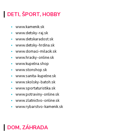
DETI, ŠPORT, HOBBY
www.kamenik.sk
www.detsky-raj.sk
www.detskaradost.sk
www.detsky-hrdina.sk
www.domaci-milacik.sk
www.hracky-online.sk
www.kupelna.shop
www.stonshop.sk
www.sanita-kupelne.sk
www.skolsky-batoh.sk
www.sportaturistika.sk
www.potraviny-online.sk
www.zlatnictvo-online.sk
www.rybarstvo-kamenik.sk
DOM, ZÁHRADA