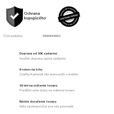
Ochrana
kupujúcého
Číslo produktu:
9886649682
Doprava od 30€ zadarmo
Využite dopravu úplne zadarmo
8 rokov na trhu
Značka Kameník Vás presvedčí o kvalite
30 dní na vrátenie tovaru
Predĺžili sme dobu na vrátenie tovaru
Rýchle doručenie tovaru
Vaša spokojnosť je pre nás prvoradá