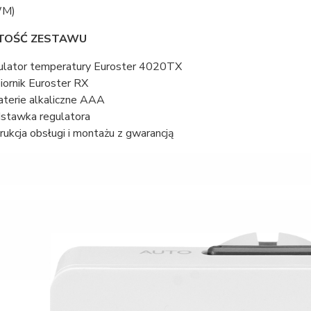
M)
TOŚĆ ZESTAWU
ulator temperatury Euroster 4020TX
iornik Euroster RX
aterie alkaliczne AAA
stawka regulatora
trukcja obsługi i montażu z gwarancją