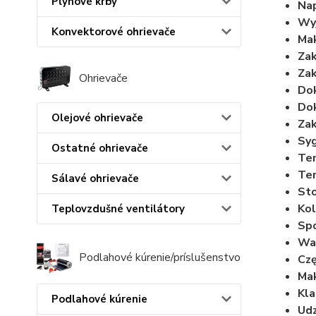
Plynové krby
Nap
Wyj
Konvektorové ohrievače
Mak
Zak
Zak
Ohrievače
Dok
Dok
Olejové ohrievače
Zak
Syg
Ostatné ohrievače
Tem
Te
Sálavé ohrievače
Sto
Kol
Teplovzdušné ventilátory
Sp
Wag
Podlahové kúrenie/príslušenstvo
Czę
Ma
Kla
Podlahové kúrenie
Udz