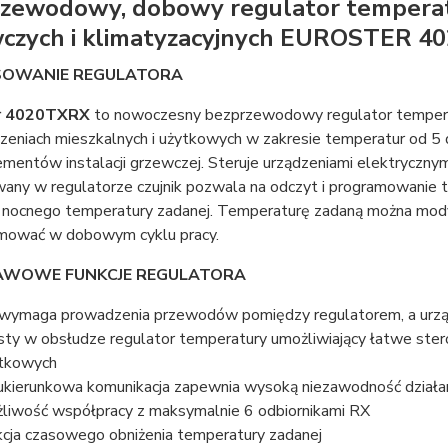
zewodowy, dobowy regulator temperat
czych i klimatyzacyjnych EUROSTER 
OWANIE REGULATORA
r 4020TXRX
to nowoczesny bezprzewodowy regulator temperat
eniach mieszkalnych i użytkowych w zakresie temperatur od 5 do
ementów instalacji grzewczej. Steruje urządzeniami elektryczn
any w regulatorze czujnik pozwala na odczyt i programowanie t
a nocnego temperatury zadanej. Temperaturę zadaną można mod
mować w dobowym cyklu pracy.
WOWE FUNKCJE REGULATORA
 wymaga prowadzenia przewodów pomiędzy regulatorem, a ur
sty w obsłudze regulator temperatury umożliwiający łatwe ste
tkowych
kierunkowa komunikacja zapewnia wysoką niezawodność działani
liwość współpracy z maksymalnie 6 odbiornikami RX
kcja czasowego obniżenia temperatury zadanej