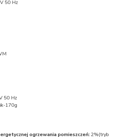
 V 50 Hz
PWM
 V 50 Hz
nik-170g
nergetycznej ogrzewania pomieszczeń:
2%(tryb