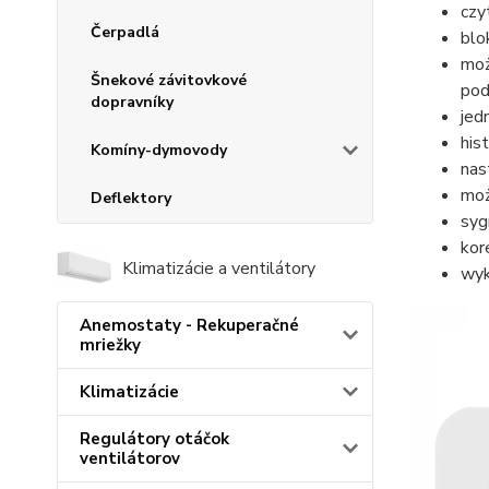
czy
Čerpadlá
blo
moż
Šnekové závitovkové
pod
dopravníky
jed
his
Komíny-dymovody
nas
moż
Deflektory
syg
kor
Klimatizácie a ventilátory
wyk
Anemostaty - Rekuperačné
mriežky
Klimatizácie
Regulátory otáčok
ventilátorov