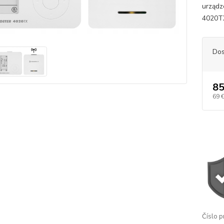
urządz
4020T
Dos
85
69 
Číslo p