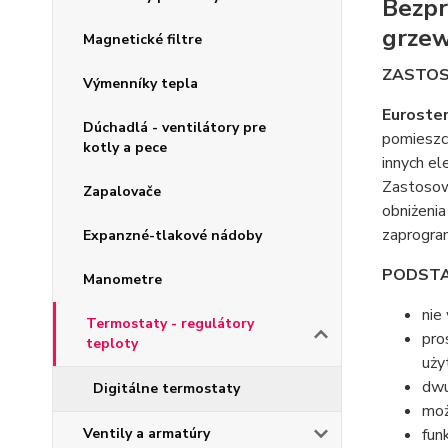
Bezpr
grzew
Magnetické filtre
ZASTOS
Výmenníky tepla
Euroste
Dúchadlá - ventilátory pre
pomieszcz
kotly a pece
innych el
Zastosow
Zapalovače
obniżeni
zaprogra
Expanzné-tlakové nádoby
PODSTA
Manometre
nie
Termostaty - regulátory
pro
teploty
uży
dwu
Digitálne termostaty
moż
Ventily a armatúry
fun