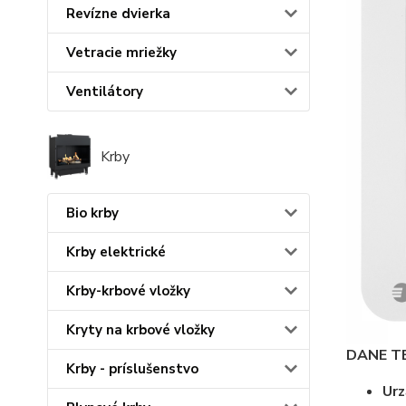
Revízne dvierka
Vetracie mriežky
Ventilátory
Krby
Bio krby
Krby elektrické
Krby-krbové vložky
Kryty na krbové vložky
DANE T
Krby - príslušenstvo
Urz