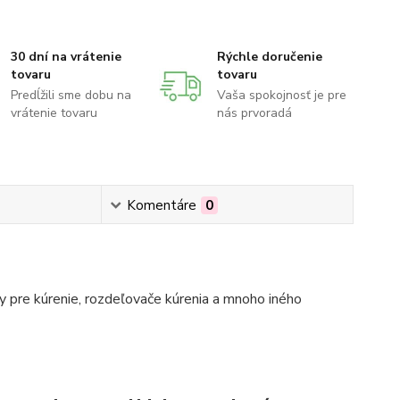
30 dní na vrátenie
Rýchle doručenie
tovaru
tovaru
Predĺžili sme dobu na
Vaša spokojnosť je pre
vrátenie tovaru
nás prvoradá
Komentáre
0
 pre kúrenie, rozdeľovače kúrenia a mnoho iného