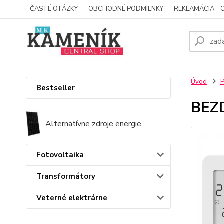
ČASTÉ OTÁZKY
OBCHODNÉ PODMIENKY
REKLAMÁCIA - 
Úvod
P
Bestseller
BEZ
Alternatívne zdroje energie
Fotovoltaika
Transformátory
Veterné elektrárne