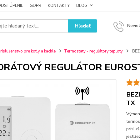
ODSTÚPENIE
GDPR
KONTAKTY
BLOG
Hľadať
Neviet
ríslušenstvo pre kotly a kachle
Termostaty - regulátory teploty
BEZ
DRÁTOVÝ REGULÁTOR EUROST
BEZ
TX
Výmenn
termos
príslu
jestBe