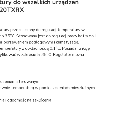
ury do wszelkich urządzeń
4020TXRX
ury przeznaczony do regulacji temperatury w
 35°C. Stosowany jest do regulacji pracy kotła c.o. i
ymi, ogrzewaniem podłogowym i klimatyzacją.
emperatury z dokładnością 0,1°C. Posiada funkcję
yfikować w zakresie 5-35°C. Regulator można
ządzeniem sterowanym
rownie temperaturą w pomieszczeniach mieszkalnych i
a i odporność na zakłócenia