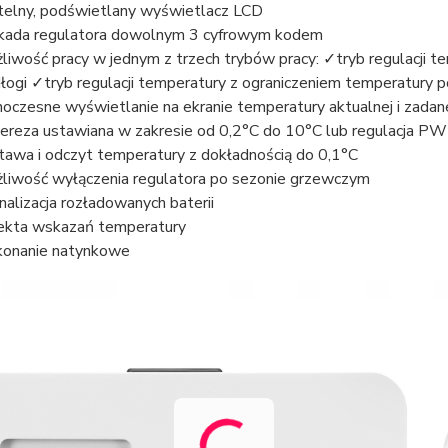
telny, podświetlany wyświetlacz LCD
kada regulatora dowolnym 3 cyfrowym kodem
liwość pracy w jednym z trzech trybów pracy: ✓tryb regulacji t
łogi ✓tryb regulacji temperatury z ograniczeniem temperatury p
noczesne wyświetlanie na ekranie temperatury aktualnej i zadan
tereza ustawiana w zakresie od 0,2°C do 10°C lub regulacja P
tawa i odczyt temperatury z dokładnością do 0,1°C
liwość wyłączenia regulatora po sezonie grzewczym
nalizacja rozładowanych baterii
ekta wskazań temperatury
onanie natynkowe