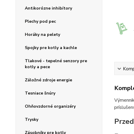
Antikorózne inhibítory
Plechy pod pec
Horáky na pelety
Spojky pre kotly a kachle
Tlakové - tepelné senzory pre
kotly a pece
Kompl
Záložné zdroje energie
Komple
Tesniace šnúry
Výmenniky
Ohňovzdorné organizéry
príslušen
Trysky
Przed
Zásobníky pre kotly