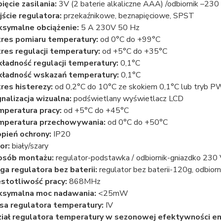
ięcie zasilania:
3V (2 baterie alkaliczne AAA) /odbiornik –230
ście regulatora:
przekaźnikowe, beznapięciowe, SPST
symalne obciążenie:
5 A 230V 50 Hz
res pomiaru temperatury:
od 0°C do +99°C
res regulacji temperatury:
od +5°C do +35°C
ładność regulacji temperatury:
0,1°C
ładność wskazań temperatury:
0,1°C
res histerezy:
od 0,2°C do 10°C ze skokiem 0,1°C lub tryb 
nalizacja wizualna:
podświetlany wyświetlacz LCD
peratura pracy:
od +5°C do +45°C
mperatura przechowywania:
od 0°C do +50°C
pień ochrony:
IP20
or:
biały/szary
osób montażu:
regulator-podstawka / odbiornik-gniazdko 230
a regulatora bez baterii:
regulator bez baterii-120g, odbior
stotliwość pracy:
868MHz
ksymalna moc nadawania:
<25mW
sa regulatora temperatury:
IV
iał regulatora temperatury w sezonowej efektywności e