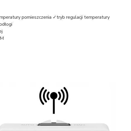
emperatury pomieszczenia ✓tryb regulacji temperatury
odłogi
ej
WM