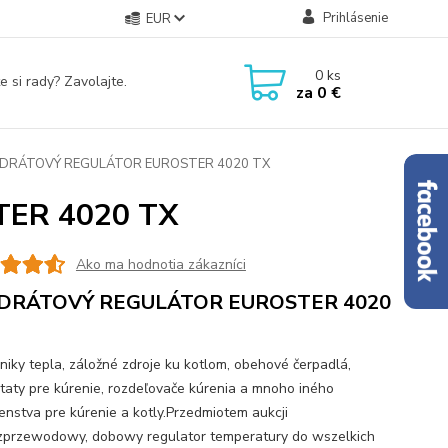
Prihlásenie
EUR
0
ks
e si rady? Zavolajte.
za
0 €
DRÁTOVÝ REGULÁTOR EUROSTER 4020 TX
ER 4020 TX
Ako ma hodnotia zákazníci
DRÁTOVÝ REGULÁTOR EUROSTER 4020
iky tepla, záložné zdroje ku kotlom, obehové čerpadlá,
taty pre kúrenie, rozdeľovače kúrenia a mnoho iného
šenstva pre kúrenie a kotly.Przedmiotem aukcji
zprzewodowy, dobowy regulator temperatury do wszelkich