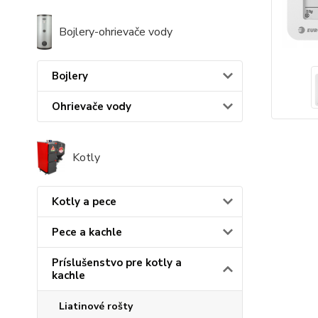
Bojlery-ohrievače vody
Bojlery
Ohrievače vody
Kotly
Kotly a pece
Pece a kachle
Príslušenstvo pre kotly a
kachle
Liatinové rošty