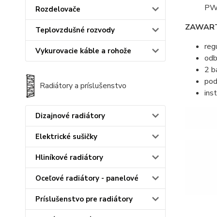
PW
Rozdelovače
ZAWAR
Teplovzdušné rozvody
reg
Vykurovacie káble a rohože
odb
2 b
pod
Radiátory a príslušenstvo
ins
Dizajnové radiátory
Elektrické sušičky
Hliníkové radiátory
Oceľové radiátory - panelové
Príslušenstvo pre radiátory