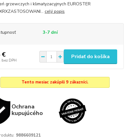
eń grzewczych i klimatyzacyjnych EUROSTER
XRXZASTOSOWANI...
celý popis
tupnosť
3-7 dní
 €
Pridať do košíka
€
bez DPH
Tento mesiac zakúpili 9 zákazníci.
Ochrana
kupujúcého
roduktu:
9886609121