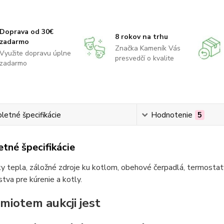
Doprava od 30€
8 rokov na trhu
zadarmo
Značka Kameník Vás
Využite dopravu úplne
presvedčí o kvalite
zadarmo
etné špecifikácie
Hodnotenie
5
tné špecifikácie
 tepla, záložné zdroje ku kotlom, obehové čerpadlá, termostaty
stva pre kúrenie a kotly.
miotem aukcji jest