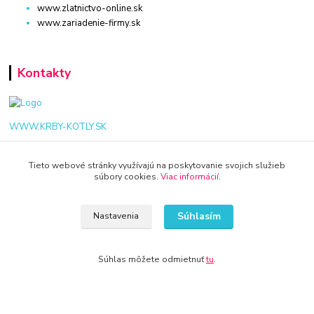
www.zlatnictvo-online.sk
www.zariadenie-firmy.sk
Kontakty
WWW.KRBY-KOTLY.SK
Tieto webové stránky využívajú na poskytovanie svojich služieb
súbory cookies.
Viac informácií
.
info@krby-kotly.sk
Súhlasím
Nastavenia
Súhlas môžete odmietnuť
tu
.
© 2024 Všetky práva vyhradené KAMENIK.SK
Vytvorené na
Eshop-rychlo.sk