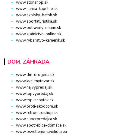
www.stonshop.sk
www.sanita-kupelne.sk
www.skolsky-batoh.sk
www.sportaturistika.sk
www.potraviny-online.sk
www.zlatnictvo-online.sk
www.rybarstvo-kamenik.sk
DOM, ZÁHRADA
www.dm-drogeria.sk
www.kvalitnytovar.sk
www.najvypredaj.sk
www.topvypredaj.sk
www.top-nabytok.sk
www.proti-skodcom.sk
www.retromaxishop.sk
www.superpredajca.sk
www.spotrebice-domace.sk
www.osvetlenie-svietidla.eu