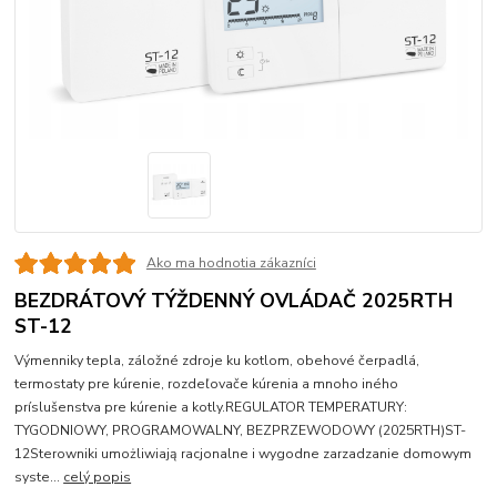
Ako ma hodnotia zákazníci
BEZDRÁTOVÝ TÝŽDENNÝ OVLÁDAČ 2025RTH
ST-12
Výmenniky tepla, záložné zdroje ku kotlom, obehové čerpadlá,
termostaty pre kúrenie, rozdeľovače kúrenia a mnoho iného
príslušenstva pre kúrenie a kotly.REGULATOR TEMPERATURY:
TYGODNIOWY, PROGRAMOWALNY, BEZPRZEWODOWY (2025RTH)ST-
12Sterowniki umożliwiają racjonalne i wygodne zarzadzanie domowym
syste...
celý popis