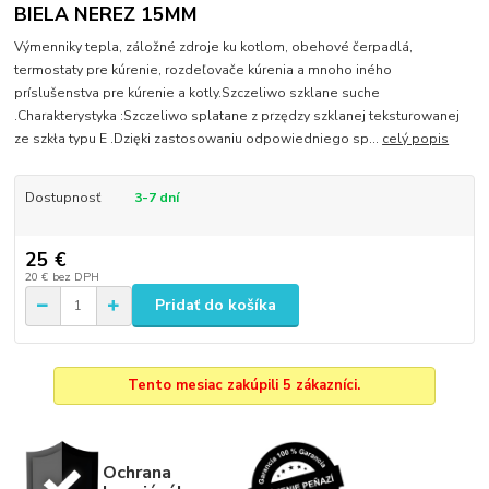
BIELA NEREZ 15MM
Výmenniky tepla, záložné zdroje ku kotlom, obehové čerpadlá,
termostaty pre kúrenie, rozdeľovače kúrenia a mnoho iného
príslušenstva pre kúrenie a kotly.Szczeliwo szklane suche
.Charakterystyka :Szczeliwo splatane z przędzy szklanej teksturowanej
ze szkła typu E .Dzięki zastosowaniu odpowiedniego sp...
celý popis
Dostupnosť
3-7 dní
25 €
20 €
bez DPH
Pridať do košíka
Tento mesiac zakúpili 5 zákazníci.
Ochrana