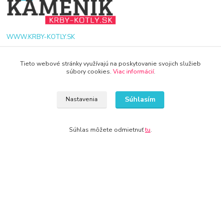
WWW.KRBY-KOTLY.SK
Tieto webové stránky využívajú na poskytovanie svojich služieb
súbory cookies.
Viac informácií
.
info@krby-kotly.sk
Súhlasím
Nastavenia
Súhlas môžete odmietnuť
tu
.
© 2024 Všetky práva vyhradené KAMENIK.SK
Vytvorené na
Eshop-rychlo.sk