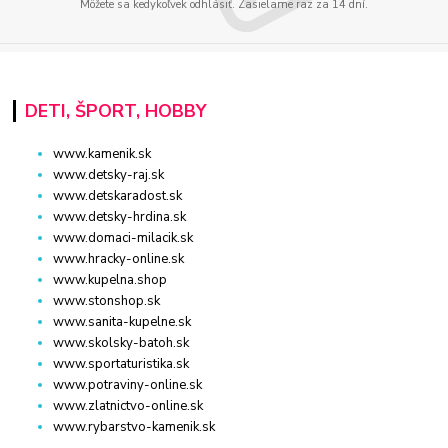
Môžete sa kedykoľvek odhlásiť. Zasielame raz za 14 dní.
DETI, ŠPORT, HOBBY
www.kamenik.sk
www.detsky-raj.sk
www.detskaradost.sk
www.detsky-hrdina.sk
www.domaci-milacik.sk
www.hracky-online.sk
www.kupelna.shop
www.stonshop.sk
www.sanita-kupelne.sk
www.skolsky-batoh.sk
www.sportaturistika.sk
www.potraviny-online.sk
www.zlatnictvo-online.sk
www.rybarstvo-kamenik.sk