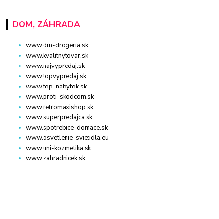
DOM, ZÁHRADA
www.dm-drogeria.sk
www.kvalitnytovar.sk
www.najvypredaj.sk
www.topvypredaj.sk
www.top-nabytok.sk
www.proti-skodcom.sk
www.retromaxishop.sk
www.superpredajca.sk
www.spotrebice-domace.sk
www.osvetlenie-svietidla.eu
www.uni-kozmetika.sk
www.zahradnicek.sk