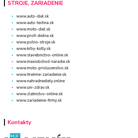
STROJE, ZARIADENIE
www.auto-diel.sk
www.auto-techna.sk
www.moto-diel.sk
www.profi-dielna.sk
www.polno-stroje.sk
www.krby-kotly.sk
www.stavebnictvo-online.sk
www.maxiobchod-naradie.sk
www.moto-prislusenstvo.sk
www.firemne-zariadenie.sk
www.nahradnediely.online
www.uni-zdrav.sk
www.zlatnictvo-online.sk
www.zariadenie-firmy.sk
Kontakty