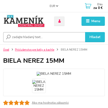
0
ks
EUR
za
0 €
Menu
Hľadať
Úvod
Príslušenstvo pre kotly a kachle
BIELA NEREZ 15MM
BIELA NEREZ 15MM
Ako ma hodnotia zákazníci