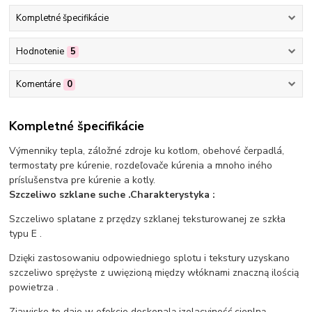
Kompletné špecifikácie
Hodnotenie
5
Komentáre
0
Kompletné špecifikácie
Výmenniky tepla, záložné zdroje ku kotlom, obehové čerpadlá,
termostaty pre kúrenie, rozdeľovače kúrenia a mnoho iného
príslušenstva pre kúrenie a kotly.
Szczeliwo szklane suche .Charakterystyka :
Szczeliwo splatane z przędzy szklanej teksturowanej ze szkła
typu E .
Dzięki zastosowaniu odpowiedniego splotu i tekstury uzyskano
szczeliwo sprężyste z uwięzioną między włóknami znaczną ilością
powietrza .
Zjawisko to daje w efekcie doskonalą izolacyjność cieplną .