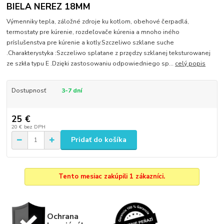
BIELA NEREZ 18MM
Výmenniky tepla, záložné zdroje ku kotlom, obehové čerpadlá,
termostaty pre kúrenie, rozdeľovače kúrenia a mnoho iného
príslušenstva pre kúrenie a kotly.Szczeliwo szklane suche
.Charakterystyka :Szczeliwo splatane z przędzy szklanej teksturowanej
ze szkła typu E .Dzięki zastosowaniu odpowiedniego sp...
celý popis
Dostupnosť
3-7 dní
25 €
20 €
bez DPH
Pridať do košíka
Tento mesiac zakúpili 1 zákazníci.
Ochrana