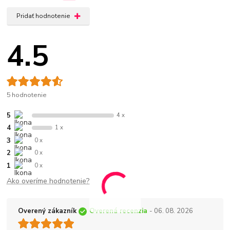
Pridať hodnotenie
4.5
5 hodnotenie
5
4 x
4
1 x
3
0 x
2
0 x
1
0 x
Ako overíme hodnotenie?
Overený zákazník
Overená recenzia
- 06. 08. 2026