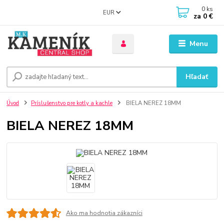
0
ks
EUR
za
0 €
Menu
Hľadať
Úvod
Príslušenstvo pre kotly a kachle
BIELA NEREZ 18MM
BIELA NEREZ 18MM
Ako ma hodnotia zákazníci