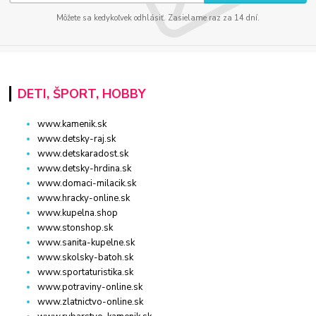
Môžete sa kedykoľvek odhlásiť. Zasielame raz za 14 dní.
DETI, ŠPORT, HOBBY
www.kamenik.sk
www.detsky-raj.sk
www.detskaradost.sk
www.detsky-hrdina.sk
www.domaci-milacik.sk
www.hracky-online.sk
www.kupelna.shop
www.stonshop.sk
www.sanita-kupelne.sk
www.skolsky-batoh.sk
www.sportaturistika.sk
www.potraviny-online.sk
www.zlatnictvo-online.sk