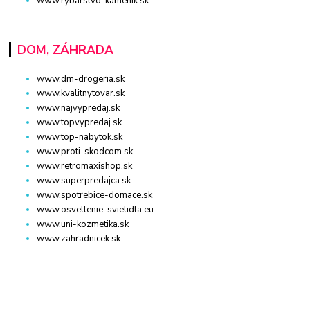
www.rybarstvo-kamenik.sk
DOM, ZÁHRADA
www.dm-drogeria.sk
www.kvalitnytovar.sk
www.najvypredaj.sk
www.topvypredaj.sk
www.top-nabytok.sk
www.proti-skodcom.sk
www.retromaxishop.sk
www.superpredajca.sk
www.spotrebice-domace.sk
www.osvetlenie-svietidla.eu
www.uni-kozmetika.sk
www.zahradnicek.sk