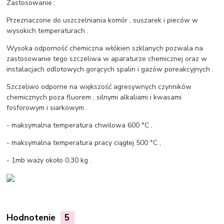
Zastosowanie :
Przeznaczone do uszczelniania komór , suszarek i pieców w
wysokich temperaturach .
Wysoka odporność chemiczna włókien szklanych pozwala na
zastosowanie tego szczeliwa w aparaturze chemicznej oraz w
instalacjach odlotowych gorących spalin i gazów poreakcyjnych .
Szczeliwo odporne na większość agresywnych czynników
chemicznych poza fluorem , silnymi alkaliami i kwasami
fosforowym i siarkowym .
- maksymalna temperatura chwilowa 600 °C ,
- maksymalna temperatura pracy ciągłej 500 °C ,
- 1mb waży około 0,30 kg .
Hodnotenie
5