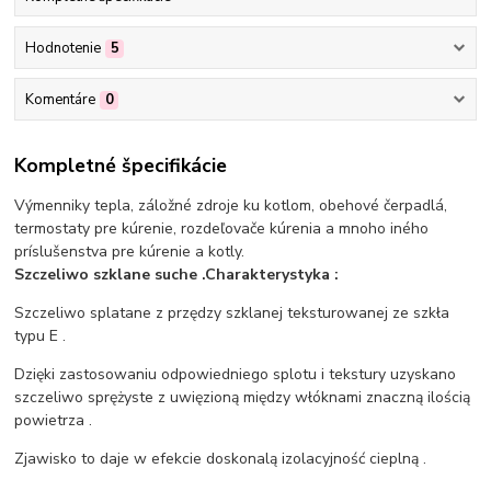
Hodnotenie
5
Komentáre
0
Kompletné špecifikácie
Výmenniky tepla, záložné zdroje ku kotlom, obehové čerpadlá,
termostaty pre kúrenie, rozdeľovače kúrenia a mnoho iného
príslušenstva pre kúrenie a kotly.
Szczeliwo szklane suche .Charakterystyka :
Szczeliwo splatane z przędzy szklanej teksturowanej ze szkła
typu E .
Dzięki zastosowaniu odpowiedniego splotu i tekstury uzyskano
szczeliwo sprężyste z uwięzioną między włóknami znaczną ilością
powietrza .
Zjawisko to daje w efekcie doskonalą izolacyjność cieplną .