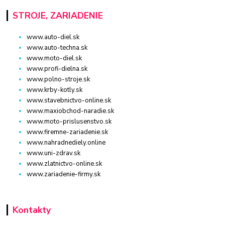
STROJE, ZARIADENIE
www.auto-diel.sk
www.auto-techna.sk
www.moto-diel.sk
www.profi-dielna.sk
www.polno-stroje.sk
www.krby-kotly.sk
www.stavebnictvo-online.sk
www.maxiobchod-naradie.sk
www.moto-prislusenstvo.sk
www.firemne-zariadenie.sk
www.nahradnediely.online
www.uni-zdrav.sk
www.zlatnictvo-online.sk
www.zariadenie-firmy.sk
Kontakty