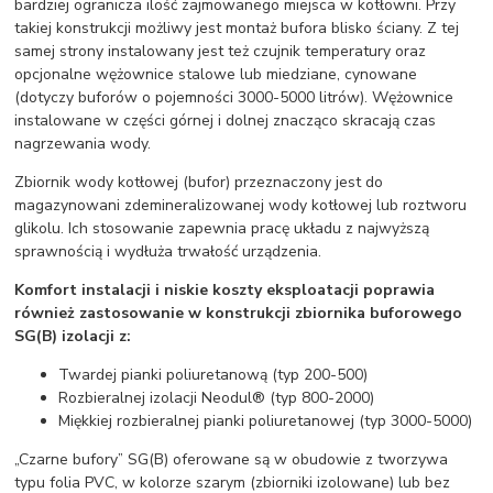
bardziej ogranicza ilość zajmowanego miejsca w kotłowni. Przy
takiej konstrukcji możliwy jest montaż bufora blisko ściany. Z tej
samej strony instalowany jest też czujnik temperatury oraz
opcjonalne wężownice stalowe lub miedziane, cynowane
(dotyczy buforów o pojemności 3000-5000 litrów). Wężownice
instalowane w części górnej i dolnej znacząco skracają czas
nagrzewania wody.
Zbiornik wody kotłowej (bufor) przeznaczony jest do
magazynowani zdemineralizowanej wody kotłowej lub roztworu
glikolu. Ich stosowanie zapewnia pracę układu z najwyższą
sprawnością i wydłuża trwałość urządzenia.
Komfort instalacji i niskie koszty eksploatacji poprawia
również zastosowanie w konstrukcji zbiornika buforowego
SG(B) izolacji z:
Twardej pianki poliuretanową (typ 200-500)
Rozbieralnej izolacji Neodul® (typ 800-2000)
Miękkiej rozbieralnej pianki poliuretanowej (typ 3000-5000)
„Czarne bufory” SG(B) oferowane są w obudowie z tworzywa
typu folia PVC, w kolorze szarym (zbiorniki izolowane) lub bez