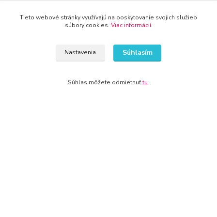
Tieto webové stránky využívajú na poskytovanie svojich služieb
súbory cookies.
Viac informácií
.
Kontakty
Súhlasím
Nastavenia
Súhlas môžete odmietnuť
tu
.
WWW.KRBY-KOTLY.SK
info@krby-kotly.sk
© 2024 Všetky práva vyhradené KAMENIK.SK
Vytvorené na
Eshop-rychlo.sk