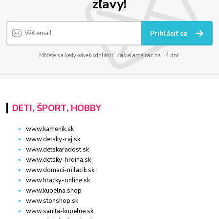
zľavy!
Prihlásiť sa
Môžete sa kedykoľvek odhlásiť. Zasielame raz za 14 dní.
DETI, ŠPORT, HOBBY
www.kamenik.sk
www.detsky-raj.sk
www.detskaradost.sk
www.detsky-hrdina.sk
www.domaci-milacik.sk
www.hracky-online.sk
www.kupelna.shop
www.stonshop.sk
www.sanita-kupelne.sk