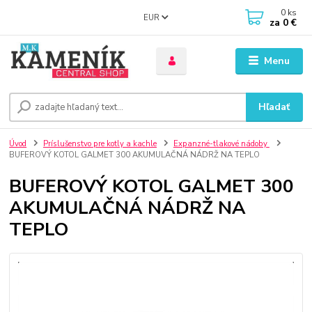
0
ks
EUR
za
0 €
Menu
Hľadať
Úvod
Príslušenstvo pre kotly a kachle
Expanzné-tlakové nádoby
BUFEROVÝ KOTOL GALMET 300 AKUMULAČNÁ NÁDRŽ NA TEPLO
BUFEROVÝ KOTOL GALMET 300
AKUMULAČNÁ NÁDRŽ NA
TEPLO