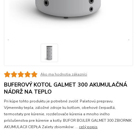
Ako ma hodnotia zákazníci
BUFEROVÝ KOTOL GALMET 300 AKUMULAČNÁ
NÁDRŽ NA TEPLO
Pri kúpe tohto produktu je potrebné zvoliť Paletovú prepravu.
Výmenniky tepla, záložné zdroje ku kotlom, obehové čerpadlá,
termostaty pre kúrenie, rozdeľovače kúrenia a mnoho iného
príslušenstva pre kúrenie a kotly. BUFOR BOJLER GALMET 300 ZBIORNIK
AKUMULACJI CIEPŁA Zalety zbiorników: ...
celý popis