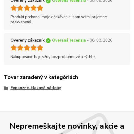
Overený zákazník
Overená recenzia
- 08. 08. 2026
Produkt prekonal moje očakávania, som veľmi príjemne
prekvapený.
Overený zákazník
Overená recenzia
- 08. 08. 2026
Nakupovanie tu je vždy bezproblémové a rýchle.
Tovar zaradený v kategóriách
Expanzné-tlakové nádoby
Nepremeškajte novinky, akcie a