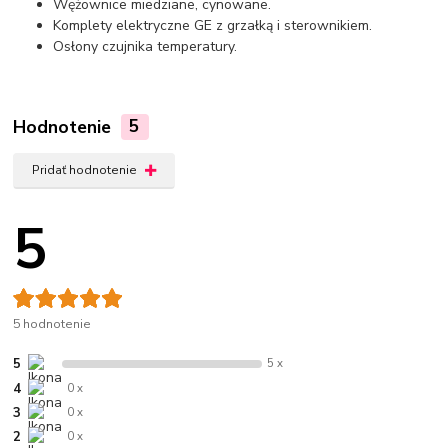
Wężownice miedziane, cynowane.
Komplety elektryczne GE z grzałką i sterownikiem.
Osłony czujnika temperatury.
Hodnotenie
5
Pridať hodnotenie
5
5 hodnotenie
5
5 x
4
0 x
3
0 x
2
0 x