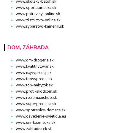
www.skolsky-batoh.sk
www.sportaturistika.sk
www.potraviny-online.sk
www.zlatnictvo-online.sk
www.rybarstvo-kamenik.sk
DOM, ZÁHRADA
www.dm-drogeria.sk
www.kvalitnytovar.sk
www.najvypredaj.sk
www.topvypredaj.sk
www.top-nabytok.sk
www.proti-skodcom.sk
www.retromaxishop.sk
www.superpredajca.sk
www.spotrebice-domace.sk
www.osvetlenie-svietidla.eu
www.uni-kozmetika.sk
www.zahradnicek.sk