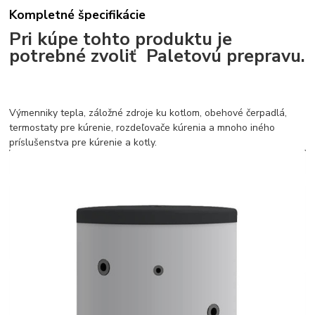
Kompletné špecifikácie
Pri kúpe tohto produktu je
potrebné zvoliť Paletovú prepravu.
Výmenniky tepla, záložné zdroje ku kotlom, obehové čerpadlá,
termostaty pre kúrenie, rozdeľovače kúrenia a mnoho iného
príslušenstva pre kúrenie a kotly.