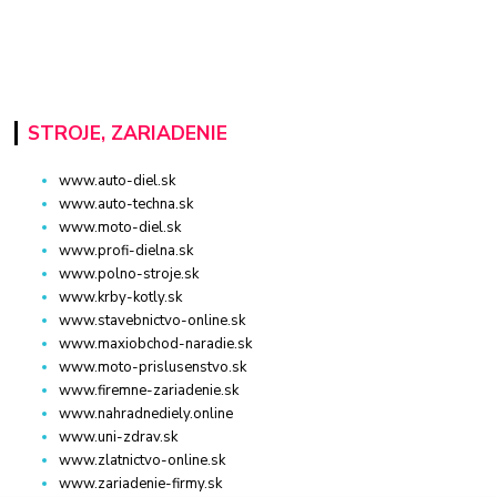
STROJE, ZARIADENIE
www.auto-diel.sk
www.auto-techna.sk
www.moto-diel.sk
www.profi-dielna.sk
www.polno-stroje.sk
www.krby-kotly.sk
www.stavebnictvo-online.sk
www.maxiobchod-naradie.sk
www.moto-prislusenstvo.sk
www.firemne-zariadenie.sk
www.nahradnediely.online
www.uni-zdrav.sk
www.zlatnictvo-online.sk
www.zariadenie-firmy.sk