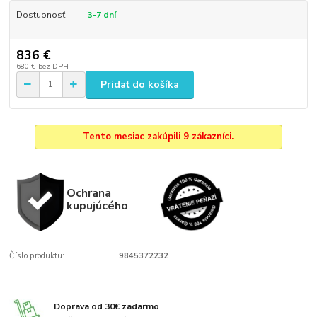
Dostupnosť
3-7 dní
836 €
680 €
bez DPH
Pridať do košíka
Tento mesiac zakúpili 9 zákazníci.
Ochrana
kupujúcého
Číslo produktu:
9845372232
Doprava od 30€ zadarmo