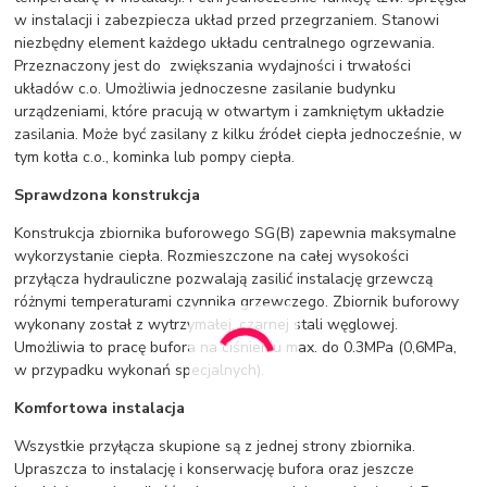
w instalacji i zabezpiecza układ przed przegrzaniem. Stanowi
niezbędny element każdego układu centralnego ogrzewania.
Przeznaczony jest do zwiększania wydajności i trwałości
układów c.o. Umożliwia jednoczesne zasilanie budynku
urządzeniami, które pracują w otwartym i zamkniętym układzie
zasilania. Może być zasilany z kilku źródeł ciepła jednocześnie, w
tym kotła c.o., kominka lub pompy ciepła.
Sprawdzona konstrukcja
Konstrukcja zbiornika buforowego SG(B) zapewnia maksymalne
wykorzystanie ciepła. Rozmieszczone na całej wysokości
przyłącza hydrauliczne pozwalają zasilić instalację grzewczą
różnymi temperaturami czynnika grzewczego. Zbiornik buforowy
wykonany został z wytrzymałej, czarnej stali węglowej.
Umożliwia to pracę bufora na ciśnieniu max. do 0.3MPa (0,6MPa,
w przypadku wykonań specjalnych).
Komfortowa instalacja
Wszystkie przyłącza skupione są z jednej strony zbiornika.
Upraszcza to instalację i konserwację bufora oraz jeszcze