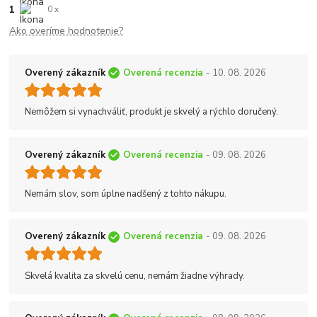
1
0 x
Ako overíme hodnotenie?
Overený zákazník
Overená recenzia
- 10. 08. 2026
Nemôžem si vynachváliť, produkt je skvelý a rýchlo doručený.
Overený zákazník
Overená recenzia
- 09. 08. 2026
Nemám slov, som úplne nadšený z tohto nákupu.
Overený zákazník
Overená recenzia
- 09. 08. 2026
Skvelá kvalita za skvelú cenu, nemám žiadne výhrady.