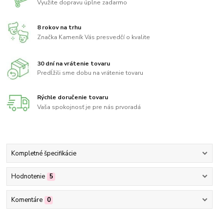
Využite dopravu úplne zadarmo
8 rokov na trhu
Značka Kameník Vás presvedčí o kvalite
30 dní na vrátenie tovaru
Predĺžili sme dobu na vrátenie tovaru
Rýchle doručenie tovaru
Vaša spokojnosť je pre nás prvoradá
Kompletné špecifikácie
Hodnotenie
5
Komentáre
0