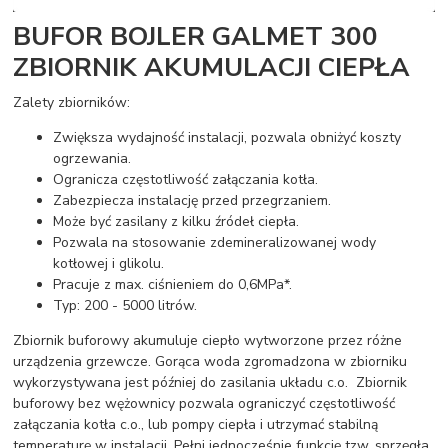
BUFOR BOJLER GALMET 300
ZBIORNIK AKUMULACJI CIEPŁA
Zalety zbiorników:
Zwiększa wydajność instalacji, pozwala obniżyć koszty
ogrzewania.
Ogranicza częstotliwość załączania kotła.
Zabezpiecza instalację przed przegrzaniem.
Może być zasilany z kilku źródeł ciepła.
Pozwala na stosowanie zdemineralizowanej wody
kotłowej i glikolu.
Pracuje z max. ciśnieniem do 0,6MPa*.
Typ: 200 - 5000 litrów.
Zbiornik buforowy akumuluje ciepło wytworzone przez różne
urządzenia grzewcze. Gorąca woda zgromadzona w zbiorniku
wykorzystywana jest później do zasilania układu c.o. Zbiornik
buforowy bez wężownicy pozwala ograniczyć częstotliwość
załączania kotła c.o., lub pompy ciepła i utrzymać stabilną
temperaturę w instalacji. Pełni jednocześnie funkcję tzw. sprzęgła