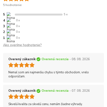
5 hodnotenie
5
5 x
4
0 x
3
0 x
2
0 x
1
0 x
Ako overíme hodnotenie?
Overený zákazník
Overená recenzia
- 08. 08. 2026
Nemal som ani najmenšiu chybu s týmto obchodom, vrelo
odporúčam.
Overený zákazník
Overená recenzia
- 07. 08. 2026
Skvelá kvalita za skvelú cenu, nemám žiadne výhrady.