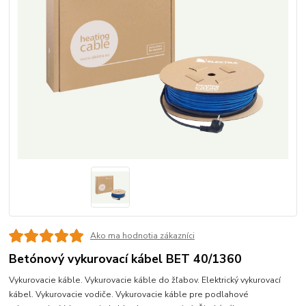
Ako ma hodnotia zákazníci
Betónový vykurovací kábel BET 40/1360
Vykurovacie káble. Vykurovacie káble do žľabov. Elektrický vykurovací
kábel. Vykurovacie vodiče. Vykurovacie káble pre podlahové