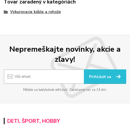
Tovar zaradený v kategóriách
Vykurovacie káble a rohože
Nepremeškajte novinky, akcie a
zľavy!
Prihlásiť sa
Môžete sa kedykoľvek odhlásiť. Zasielame raz za 14 dní.
DETI, ŠPORT, HOBBY