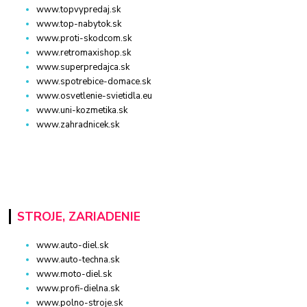
www.topvypredaj.sk
www.top-nabytok.sk
www.proti-skodcom.sk
www.retromaxishop.sk
www.superpredajca.sk
www.spotrebice-domace.sk
www.osvetlenie-svietidla.eu
www.uni-kozmetika.sk
www.zahradnicek.sk
STROJE, ZARIADENIE
www.auto-diel.sk
www.auto-techna.sk
www.moto-diel.sk
www.profi-dielna.sk
www.polno-stroje.sk