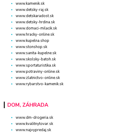
www.kamenik.sk
www.detsky-raj.sk
www.detskaradost.sk
www.detsky-hrdina.sk
www.domaci-milacik.sk
www.hracky-online.sk
www.kupelna.shop
www.stonshop.sk
www.sanita-kupelne.sk
www.skolsky-batoh.sk
www.sportaturistika.sk
www.potraviny-online.sk
www.zlatnictvo-online.sk
www.rybarstvo-kamenik.sk
DOM, ZÁHRADA
www.dm-drogeria.sk
www.kvalitnytovar.sk
www.najvypredaj.sk