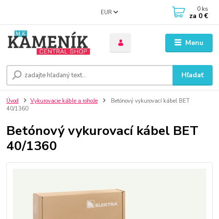
0
ks
EUR
za
0 €
Menu
Hľadať
Úvod
Vykurovacie káble a rohože
Betónový vykurovací kábel BET
40/1360
Betónový vykurovací kábel BET
40/1360