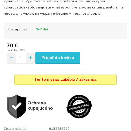
vykurovanie. Vykurovacie kable do poteru a iné. Široký výber
vykurovacích káblov nájdete v našej ponuke.Zbyt niska temperatura ma
negatywny wpływ na wiązanie betonu – nies...
celý popis
Dostupnosť
3-7 dní
70 €
57 €
bez DPH
Pridať do košíka
Tento mesiac zakúpili 7 zákazníci.
Ochrana
kupujúcého
Číslo produktu:
9132236660