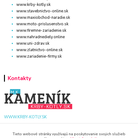
www.krby-kotly.sk
www.stavebnictvo-online.sk
www.maxiobchod-naradie.sk
www.moto-prislusenstvo.sk
www.firemne-zariadenie.sk
www.nahradnediely.online
www.uni-zdrav.sk
www.zlatnictvo-online.sk
www.zariadenie-firmy.sk
Kontakty
WWW.KRBY-KOTLY.SK
Tieto webové stránky využívajú na poskytovanie svojich služieb