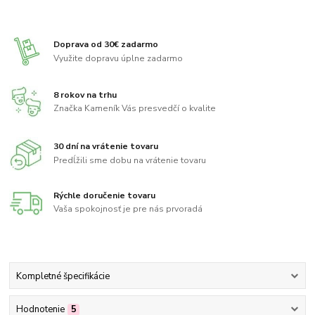
Doprava od 30€ zadarmo
Využite dopravu úplne zadarmo
8 rokov na trhu
Značka Kameník Vás presvedčí o kvalite
30 dní na vrátenie tovaru
Predĺžili sme dobu na vrátenie tovaru
Rýchle doručenie tovaru
Vaša spokojnosť je pre nás prvoradá
Kompletné špecifikácie
Hodnotenie
5