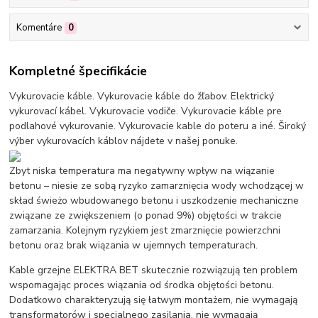
Komentáre
0
Kompletné špecifikácie
Vykurovacie káble. Vykurovacie káble do žľabov. Elektrický
vykurovací kábel. Vykurovacie vodiče. Vykurovacie káble pre
podlahové vykurovanie. Vykurovacie kable do poteru a iné. Široký
výber vykurovacích káblov nájdete v našej ponuke.
Zbyt niska temperatura ma negatywny wpływ na wiązanie
betonu – niesie ze sobą ryzyko zamarznięcia wody wchodzącej w
skład świeżo wbudowanego betonu i uszkodzenie mechaniczne
związane ze zwiększeniem (o ponad 9%) objętości w trakcie
zamarzania. Kolejnym ryzykiem jest zmarznięcie powierzchni
betonu oraz brak wiązania w ujemnych temperaturach.
Kable grzejne ELEKTRA BET skutecznie rozwiązują ten problem
wspomagając proces wiązania od środka objętości betonu.
Dodatkowo charakteryzują się łatwym montażem, nie wymagają
transformatorów i specjalnego zasilania, nie wymagają