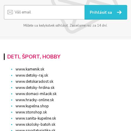
Prihlásiť sa
Môžete sa kedykoľvek odhlásiť. Zasielame raz za 14 dní.
DETI, ŠPORT, HOBBY
www.kamenik.sk
www.detsky-raj.sk
www.detskaradost.sk
www.detsky-hrdina.sk
www.domaci-milacik.sk
www.hracky-online.sk
www.kupelna.shop
www.stonshop.sk
www.sanita-kupelne.sk
www.skolsky-batoh.sk
www.sportaturistika.sk