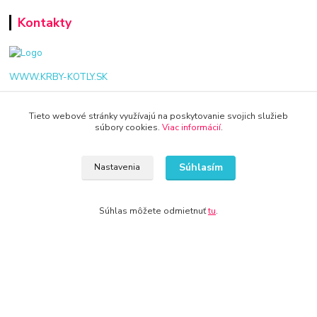
Kontakty
WWW.KRBY-KOTLY.SK
Tieto webové stránky využívajú na poskytovanie svojich služieb
súbory cookies.
Viac informácií
.
info@krby-kotly.sk
Súhlasím
Nastavenia
Súhlas môžete odmietnuť
tu
.
© 2024 Všetky práva vyhradené KAMENIK.SK
Vytvorené na
Eshop-rychlo.sk