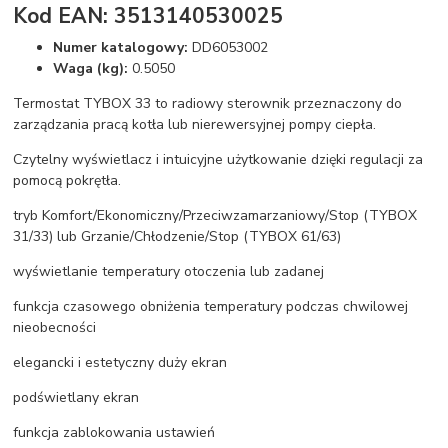
Kod EAN: 3513140530025
Numer katalogowy:
DD6053002
Waga (kg):
0.5050
Termostat TYBOX 33 to radiowy sterownik przeznaczony do
zarządzania pracą kotła lub nierewersyjnej pompy ciepła.
Czytelny wyświetlacz i intuicyjne użytkowanie dzięki regulacji za
pomocą pokrętła.
tryb Komfort/Ekonomiczny/Przeciwzamarzaniowy/Stop (TYBOX
31/33) lub Grzanie/Chłodzenie/Stop (TYBOX 61/63)
wyświetlanie temperatury otoczenia lub zadanej
funkcja czasowego obniżenia temperatury podczas chwilowej
nieobecności
elegancki i estetyczny duży ekran
podświetlany ekran
funkcja zablokowania ustawień