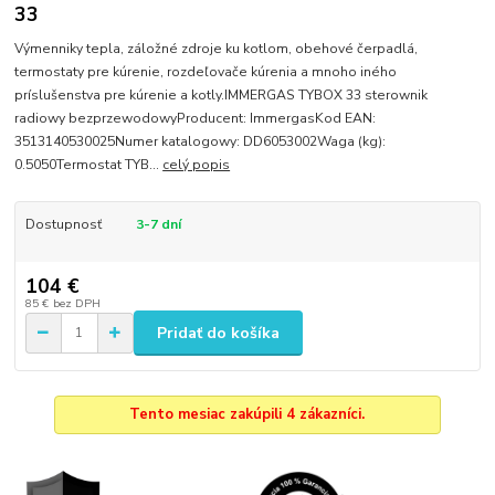
33
Výmenniky tepla, záložné zdroje ku kotlom, obehové čerpadlá,
termostaty pre kúrenie, rozdeľovače kúrenia a mnoho iného
príslušenstva pre kúrenie a kotly.IMMERGAS TYBOX 33 sterownik
radiowy bezprzewodowyProducent: ImmergasKod EAN:
3513140530025Numer katalogowy: DD6053002Waga (kg):
0.5050Termostat TYB...
celý popis
Dostupnosť
3-7 dní
104 €
85 €
bez DPH
Pridať do košíka
Tento mesiac zakúpili 4 zákazníci.