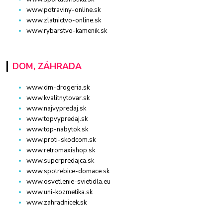
www.potraviny-online.sk
www.zlatnictvo-online.sk
www.rybarstvo-kamenik.sk
DOM, ZÁHRADA
www.dm-drogeria.sk
www.kvalitnytovar.sk
www.najvypredaj.sk
www.topvypredaj.sk
www.top-nabytok.sk
www.proti-skodcom.sk
www.retromaxishop.sk
www.superpredajca.sk
www.spotrebice-domace.sk
www.osvetlenie-svietidla.eu
www.uni-kozmetika.sk
www.zahradnicek.sk