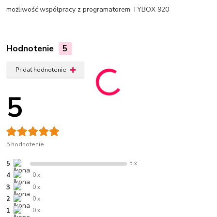
możliwość współpracy z programatorem TYBOX 920
Hodnotenie
5
Pridať hodnotenie
5
5 hodnotenie
5
5 x
4
0 x
3
0 x
2
0 x
1
0 x