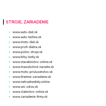
STROJE, ZARIADENIE
www.auto-diel.sk
www.auto-techna.sk
www.moto-diel.sk
www.profi-dielna.sk
www.polno-stroje.sk
www.krby-kotly.sk
www.stavebnictvo-online.sk
www.maxiobchod-naradie.sk
www.moto-prislusenstvo.sk
www.firemne-zariadenie.sk
www.nahradnediely.online
www.uni-zdrav.sk
www.zlatnictvo-online.sk
www.zariadenie-firmy.sk