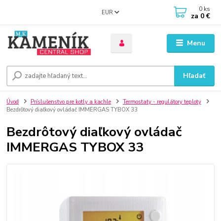
0
ks
EUR
za
0 €
Menu
Hľadať
Úvod
Príslušenstvo pre kotly a kachle
Termostaty - regulátory teploty
Bezdrôtový diaľkový ovládač IMMERGAS TYBOX 33
Bezdrôtový diaľkový ovládač
IMMERGAS TYBOX 33