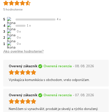
5 hodnotenie
5
4 x
4
1 x
3
0 x
2
0 x
1
0 x
Ako overíme hodnotenie?
Overený zákazník
Overená recenzia
- 08. 08. 2026
Vynikajúca komunikácia s obchodom, vrelo odporúčam.
Overený zákazník
Overená recenzia
- 07. 08. 2026
Nemôžem si vynachváliť, produkt je skvelý a rýchlo doručený.