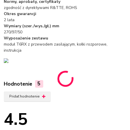
Normy, aprobaty, certyfikaty
zgodność z dyrektywami R&TTE, ROHS
Okres gwarancji
2 lata
Wymiary (szer./wys./gł.) mm
270/97/50
Wyposażenie zestawu
moduł T6RX z przewodem zasilającym, kołki rozporowe,
instrukcja
Hodnotenie
5
Pridať hodnotenie
4.5