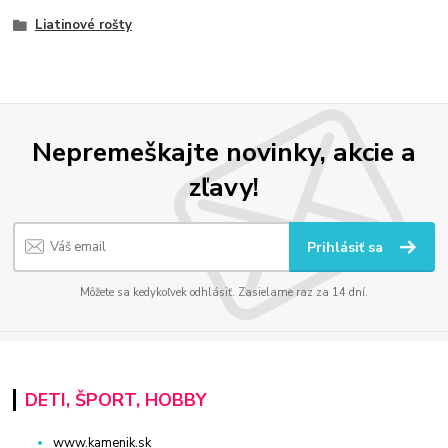
Liatinové rošty
Nepremeškajte novinky, akcie a
zľavy!
Prihlásiť sa
Môžete sa kedykoľvek odhlásiť. Zasielame raz za 14 dní.
DETI, ŠPORT, HOBBY
www.kamenik.sk