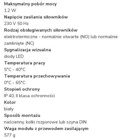
Maksymalny pobór mocy
1,2 W
Napięcie zasilania siłowników
230 V 50 Hz
Rodzaj obsługiwanych siłowników
elektrotermiczne - normalnie otwarte (NO) lub normalnie
zamknięte (NC)
Sygnalizacja wizualna
diody LED
Temperatura pracy
5°C - 40°C
Temperatura przechowywania
0°C - 65°C
Stopień ochrony
IP 40, II klasa ochronności
Kolor
biały
Sposób montażu
naścienny, kołki rozporowe lub szyna DIN
Waga modułu z przewodem zasilającym
577 g