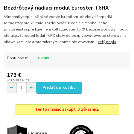
Bezdrôtový riadiaci modul Euroster T6RX
Výmenniky tepla, záložné zdroje ku kotlom, obehové čerpadlá,
termostaty pre kúrenie, rozdeľovače kúrenia a mnoho iného
príslušenstva pre kúrenie a kotly.Euroster T6RX bezprzewodowy moduł
sterującyEurosterModuł T6RX służy do bezprzewodowego sterowania
siłownikami elektrotermicznymi normalnie otwartym...
celý popis
Dostupnosť
3-7 dní
173 €
141 €
bez DPH
Pridať do košíka
Tento mesiac zakúpili 3 zákazníci.
Ochrana