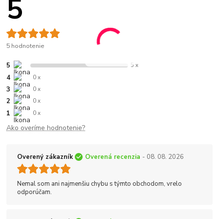
5
5 hodnotenie
5
5 x
4
0 x
3
0 x
2
0 x
1
0 x
Ako overíme hodnotenie?
Overený zákazník
Overená recenzia
- 08. 08. 2026
Nemal som ani najmenšiu chybu s týmto obchodom, vrelo
odporúčam.