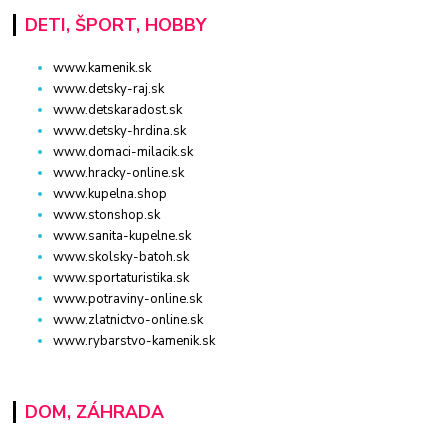
DETI, ŠPORT, HOBBY
www.kamenik.sk
www.detsky-raj.sk
www.detskaradost.sk
www.detsky-hrdina.sk
www.domaci-milacik.sk
www.hracky-online.sk
www.kupelna.shop
www.stonshop.sk
www.sanita-kupelne.sk
www.skolsky-batoh.sk
www.sportaturistika.sk
www.potraviny-online.sk
www.zlatnictvo-online.sk
www.rybarstvo-kamenik.sk
DOM, ZÁHRADA