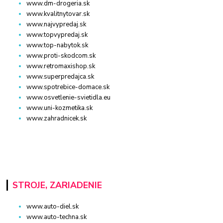
www.dm-drogeria.sk
www.kvalitnytovar.sk
www.najvypredaj.sk
www.topvypredaj.sk
www.top-nabytok.sk
www.proti-skodcom.sk
www.retromaxishop.sk
www.superpredajca.sk
www.spotrebice-domace.sk
www.osvetlenie-svietidla.eu
www.uni-kozmetika.sk
www.zahradnicek.sk
STROJE, ZARIADENIE
www.auto-diel.sk
www.auto-techna.sk