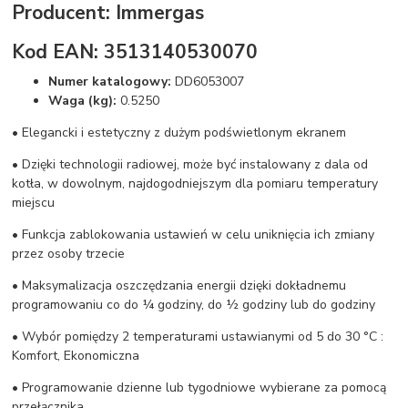
Producent: Immergas
Kod EAN: 3513140530070
Numer katalogowy:
DD6053007
Waga (kg):
0.5250
• Elegancki i estetyczny z dużym podświetlonym ekranem
• Dzięki technologii radiowej, może być instalowany z dala od
kotła, w dowolnym, najdogodniejszym dla pomiaru temperatury
miejscu
• Funkcja zablokowania ustawień w celu uniknięcia ich zmiany
przez osoby trzecie
• Maksymalizacja oszczędzania energii dzięki dokładnemu
programowaniu co do ¼ godziny, do ½ godziny lub do godziny
• Wybór pomiędzy 2 temperaturami ustawianymi od 5 do 30 °C :
Komfort, Ekonomiczna
• Programowanie dzienne lub tygodniowe wybierane za pomocą
przełącznika