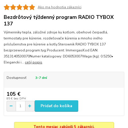
Ako ma hodnotia zákazníci
Bezdrôtový týždenný program RADIO TYBOX
137
Výmenniky tepla, záložné zdroje ku kotlom, obehové čerpadlá,
termostaty pre kúrenie, rozdeľovače kúrenia a mnoho iného
príslušenstva pre kúrenie a kotly.Sterownik RADIO TYBOX 137
bezprzewod.program.tyg.Producent: ImmergasKod EAN:
3513140530070Numer katalogowy: DD6053007Waga (kg): 0.5250•
Elegancki i...
celý popis
Dostupnosť
3-7 dní
105 €
85 €
bez DPH
Pridať do košíka
Tento mesiac zakúpili 5 zákazníci.