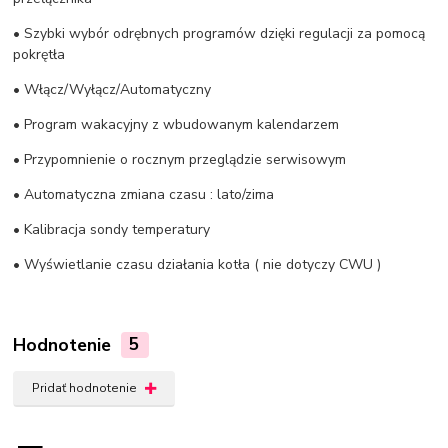
• Szybki wybór odrębnych programów dzięki regulacji za pomocą
pokrętła
• Włącz/Wyłącz/Automatyczny
• Program wakacyjny z wbudowanym kalendarzem
• Przypomnienie o rocznym przeglądzie serwisowym
• Automatyczna zmiana czasu : lato/zima
• Kalibracja sondy temperatury
• Wyświetlanie czasu działania kotła ( nie dotyczy CWU )
Hodnotenie
5
Pridať hodnotenie