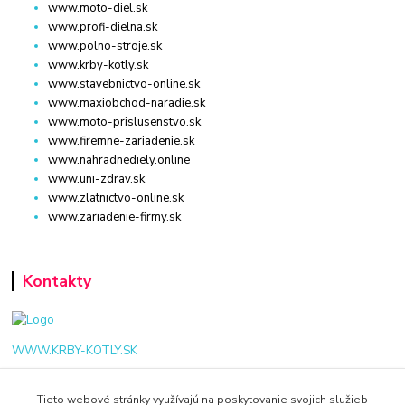
www.moto-diel.sk
www.profi-dielna.sk
www.polno-stroje.sk
www.krby-kotly.sk
www.stavebnictvo-online.sk
www.maxiobchod-naradie.sk
www.moto-prislusenstvo.sk
www.firemne-zariadenie.sk
www.nahradnediely.online
www.uni-zdrav.sk
www.zlatnictvo-online.sk
www.zariadenie-firmy.sk
Kontakty
WWW.KRBY-KOTLY.SK
Tieto webové stránky využívajú na poskytovanie svojich služieb