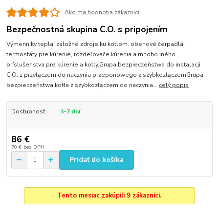
Ako ma hodnotia zákazníci
Bezpečnostná skupina C.O. s pripojením
Výmenniky tepla, záložné zdroje ku kotlom, obehové čerpadlá,
termostaty pre kúrenie, rozdeľovače kúrenia a mnoho iného
príslušenstva pre kúrenie a kotly.Grupa bezpieczeństwa do instalacji
C.O. z przyłączem do naczynia przeponowego z szybkozłączemGrupa
bezpieczeństwa kotła z szybkozłączem do naczynia...
celý popis
Dostupnosť
3-7 dní
86 €
70 €
bez DPH
Pridať do košíka
Tento mesiac zakúpili 9 zákazníci.