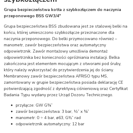
Grupa bezpieczeństwa kotła z szybkozłączem do naczynia
przeponowego BSS GW3/4″
Grupa bezpieczeństwa BSS zbudowana jest ze stalowej belki na
końcu, której umieszczono szybkozłącze przeznaczone dla
naczynia przeponowego. Do belki przymocowano również –
manometr, zawór bezpieczeństwa oraz automatyczny
odpowietrznik. Zawór montażowy umożliwia demontaż
odpowietrznika bez konieczności opróżniania instalacji. Belka
zakończona jest elementem mocującym z otworami pod śruby,
który należy wykorzystać do przytwierdzenia jej do ściany.
Membranowy zawór bezpieczeństwa AFRISO typu MS,
zamontowany w grupie bezpieczeństwa posiada deklarację CE
potwierdzającą zgodność z dyrektywą ciśnieniową oraz Certyfikat
Badania Typu wydany przez Urząd Dozoru Technicznego.
przyłącze: GW G¾”
zawór bezpieczeństwa: 3 bar, ½” x ¾”
manometr: 0 ÷ 4 bar, ø63, G⅜” rad
odpowietrznik automatyczny: 12 bar