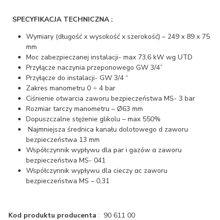
SPECYFIKACJA TECHNICZNA :
Wymiary (długość x wysokość x szerokość) – 249 x 89 x 75
mm
Moc zabezpieczanej instalacji- max 73,6 kW wg UTD
Przyłącze naczynia przeponowego GW 3/4”
Przyłącze do instalacji- GW 3/4 “
Zakres manometru 0 ÷ 4 bar
Ciśnienie otwarcia zaworu bezpieczeństwa MS- 3 bar
Rozmiar tarczy manometru – Ø63 mm
Dopuszczalne stężenie glikolu – max 550%
Najmniejsza średnica kanału dolotowego d zaworu
bezpieczeństwa 13 mm
Współczynnik wypływu dla par i gazów α zaworu
bezpieczeństwa MS- 041
Współczynnik wypływu dla cieczy αc zaworu
bezpieczeństwa MS – 0,31
Kod produktu producenta
: 90 611 00