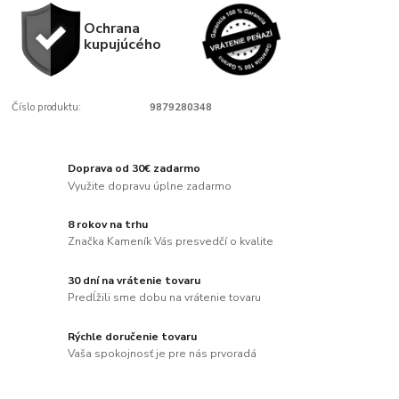
Ochrana
kupujúcého
Číslo produktu:
9879280348
Doprava od 30€ zadarmo
Využite dopravu úplne zadarmo
8 rokov na trhu
Značka Kameník Vás presvedčí o kvalite
30 dní na vrátenie tovaru
Predĺžili sme dobu na vrátenie tovaru
Rýchle doručenie tovaru
Vaša spokojnosť je pre nás prvoradá