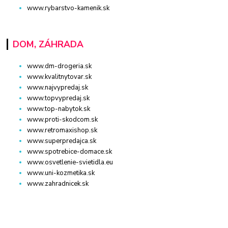
www.rybarstvo-kamenik.sk
DOM, ZÁHRADA
www.dm-drogeria.sk
www.kvalitnytovar.sk
www.najvypredaj.sk
www.topvypredaj.sk
www.top-nabytok.sk
www.proti-skodcom.sk
www.retromaxishop.sk
www.superpredajca.sk
www.spotrebice-domace.sk
www.osvetlenie-svietidla.eu
www.uni-kozmetika.sk
www.zahradnicek.sk