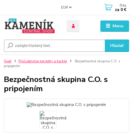
0
ks
EUR
za
0 €
Menu
Hľadať
Úvod
Príslušenstvo pre kotly a kachle
Bezpečnostná skupina C.O. s
pripojením
Bezpečnostná skupina C.O. s
pripojením