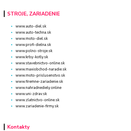
STROJE, ZARIADENIE
www.auto-diel.sk
www.auto-techna.sk
www.moto-diel.sk
www.profi-dielna.sk
www.polno-stroje.sk
www.krby-kotly.sk
www.stavebnictvo-online.sk
www.maxiobchod-naradie.sk
www.moto-prislusenstvo.sk
www.firemne-zariadenie.sk
www.nahradnediely.online
www.uni-zdrav.sk
www.zlatnictvo-online.sk
www.zariadenie-firmy.sk
Kontakty