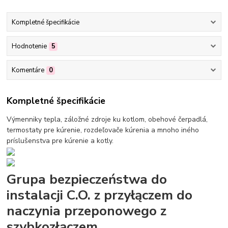
Kompletné špecifikácie
Hodnotenie
5
Komentáre
0
Kompletné špecifikácie
Výmenniky tepla, záložné zdroje ku kotlom, obehové čerpadlá,
termostaty pre kúrenie, rozdeľovače kúrenia a mnoho iného
príslušenstva pre kúrenie a kotly.
Grupa bezpieczeństwa do
instalacji C.O. z przyłączem do
naczynia przeponowego z
szybkozłączem