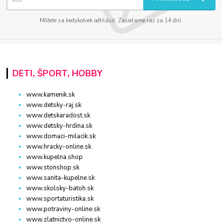
Môžete sa kedykoľvek odhlásiť. Zasielame raz za 14 dní.
DETI, ŠPORT, HOBBY
www.kamenik.sk
www.detsky-raj.sk
www.detskaradost.sk
www.detsky-hrdina.sk
www.domaci-milacik.sk
www.hracky-online.sk
www.kupelna.shop
www.stonshop.sk
www.sanita-kupelne.sk
www.skolsky-batoh.sk
www.sportaturistika.sk
www.potraviny-online.sk
www.zlatnictvo-online.sk