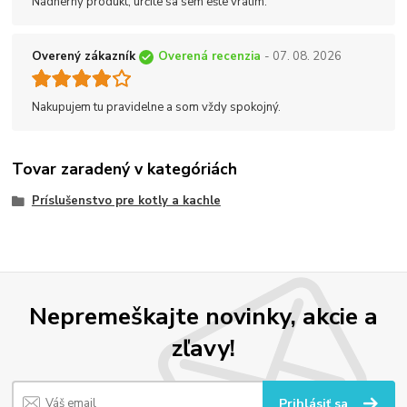
Nádherný produkt, určite sa sem ešte vrátim.
Overený zákazník
Overená recenzia
- 07. 08. 2026
Nakupujem tu pravidelne a som vždy spokojný.
Tovar zaradený v kategóriách
Príslušenstvo pre kotly a kachle
Nepremeškajte novinky, akcie a
zľavy!
Prihlásiť sa