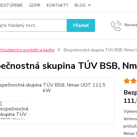
ODSTÚPENIE
GDPR
KONTAKTY
BLOG
Hľadať
Neviet
ríslušenstvo pre kotly a kachle
Bezpečnostná skupina TÚV BSB, Nmax
ečnostná skupina TÚV BSB, N
Bezp
111
Výmenn
termos
príslu
Nmax U