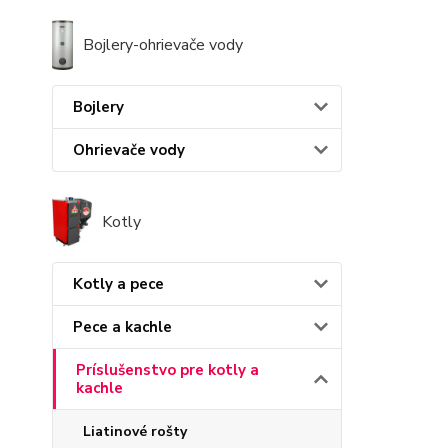
Bojlery-ohrievače vody
Bojlery
Ohrievače vody
Kotly
Kotly a pece
Pece a kachle
Príslušenstvo pre kotly a
kachle
Liatinové rošty