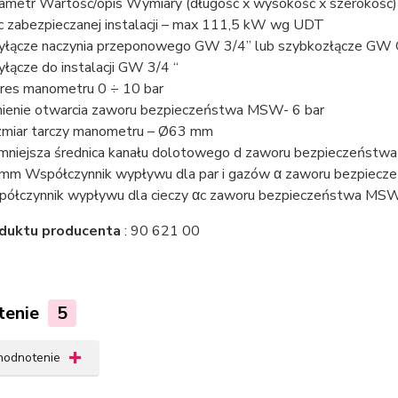
ametr Wartość/opis Wymiary (długość x wysokość x szerokość
 zabezpieczanej instalacji – max 111,5 kW wg UDT
yłącze naczynia przeponowego GW 3/4” lub szybkozłącze GW 
yłącze do instalacji GW 3/4 “
res manometru 0 ÷ 10 bar
nienie otwarcia zaworu bezpieczeństwa MSW- 6 bar
miar tarczy manometru – Ø63 mm
mniejsza średnica kanału dolotowego d zaworu bezpieczeństwa
mm Współczynnik wypływu dla par i gazów α zaworu bezpiec
ółczynnik wypływu dla cieczy αc zaworu bezpieczeństwa MSW
duktu producenta
: 90 621 00
tenie
5
 hodnotenie