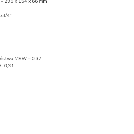
) – 295 x 154 x 88 mm
G3/4”
zeństwa MSW – 0,37
- 0,31