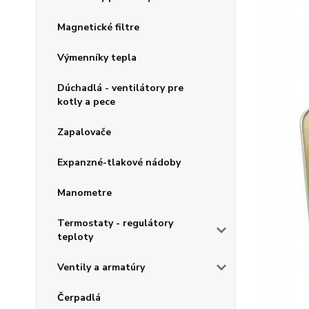
Magnetické filtre
Výmenníky tepla
Dúchadlá - ventilátory pre
kotly a pece
Zapalovače
Expanzné-tlakové nádoby
Manometre
Termostaty - regulátory
teploty
Ventily a armatúry
Čerpadlá