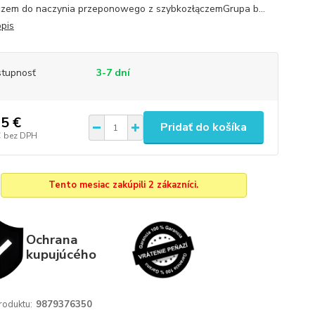
czem do naczynia przeponowego z szybkozłączemGrupa b...
opis
tupnosť
3-7 dní
5 €
Pridať do košíka
€
bez DPH
Tento mesiac zakúpili 2 zákazníci.
Ochrana
kupujúcého
roduktu:
9879376350