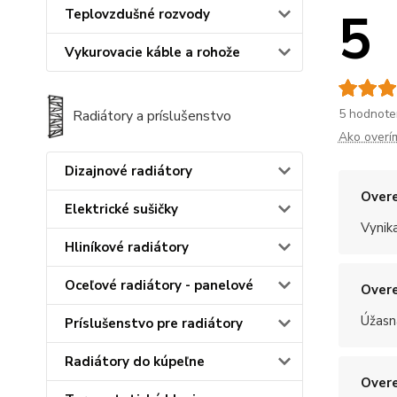
5
Teplovzdušné rozvody
Vykurovacie káble a rohože
5 hodnote
Radiátory a príslušenstvo
Ako overí
Dizajnové radiátory
Overe
Elektrické sušičky
Vynik
Hliníkové radiátory
Oceľové radiátory - panelové
Overe
Úžasn
Príslušenstvo pre radiátory
Radiátory do kúpeľne
Overe