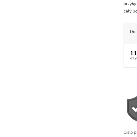
przyłą
celý p
Dos
11
93 
Číslo p