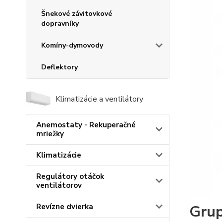
Šnekové závitovkové
dopravníky
Komíny-dymovody
Deflektory
Klimatizácie a ventilátory
Anemostaty - Rekuperačné
mriežky
Klimatizácie
Regulátory otáčok
ventilátorov
Grup
Revízne dvierka