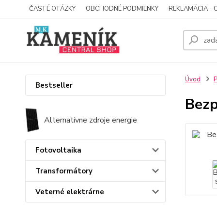
ČASTÉ OTÁZKY
OBCHODNÉ PODMIENKY
REKLAMÁCIA - 
Úvod
P
Bestseller
Bezp
Alternatívne zdroje energie
Fotovoltaika
Transformátory
Veterné elektrárne