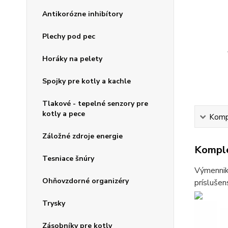
Antikorózne inhibítory
Plechy pod pec
Horáky na pelety
Spojky pre kotly a kachle
Tlakové - tepelné senzory pre
kotly a pece
Kompl
Záložné zdroje energie
Komple
Tesniace šnúry
Výmenniky
Ohňovzdorné organizéry
príslušen
Trysky
Zásobníky pre kotly