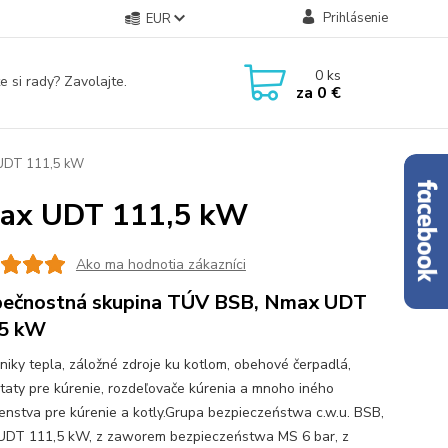
Prihlásenie
EUR
0
ks
e si rady? Zavolajte.
za
0 €
 UDT 111,5 kW
max UDT 111,5 kW
Ako ma hodnotia zákazníci
ečnostná skupina TÚV BSB, Nmax UDT
,5 kW
iky tepla, záložné zdroje ku kotlom, obehové čerpadlá,
taty pre kúrenie, rozdeľovače kúrenia a mnoho iného
šenstva pre kúrenie a kotly.Grupa bezpieczeństwa c.w.u. BSB,
DT 111,5 kW, z zaworem bezpieczeństwa MS 6 bar, z