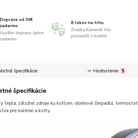
Doprava od 30€
8 rokov na trhu
zadarmo
Značka Kameník Vás
Využite dopravu úplne
presvedčí o kvalite
zadarmo
etné špecifikácie
Hodnotenie
5
tné špecifikácie
 tepla, záložné zdroje ku kotlom, obehové čerpadlá, termostaty
stva pre kúrenie a kotly.