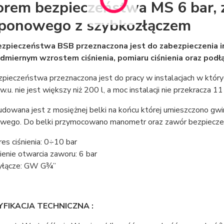
rem bezpieczeństwa MS 6 bar, z
ponowego z szybkozłączem
zpieczeństwa BSB przeznaczona jest do zabezpieczenia in
dmiernym wzrostem ciśnienia, pomiaru ciśnienia oraz pod
zpieczeństwa przeznaczona jest do pracy w instalacjach w któr
c.w.u. nie jest większy niż 200 l, a moc instalacji nie przekracza 1
udowana jest z mosiężnej belki na końcu której umieszczono g
wego. Do belki przymocowano manometr oraz zawór bezpiec
res ciśnienia: 0÷10 bar
nienie otwarcia zaworu: 6 bar
yłącze: GW G¾”
IKACJA TECHNICZNA :