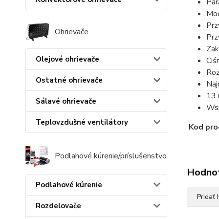
Par
Moc
Prz
Ohrievače
Prz
Zak
Olejové ohrievače
Ciś
Roz
Ostatné ohrievače
Naj
13 
Sálavé ohrievače
Wsp
Teplovzdušné ventilátory
Kod pro
Podlahové kúrenie/príslušenstvo
Hodno
Podlahové kúrenie
Pridať
Rozdelovače