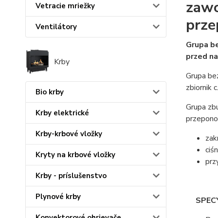
zawo
Vetracie mriežky
prze
Ventilátory
Grupa be
przed na
Krby
Grupa be
zbiornik 
Bio krby
Grupa zb
Krby elektrické
przepono
Krby-krbové vložky
zak
ciś
Kryty na krbové vložky
prz
Krby - príslušenstvo
Plynové krby
SPECYF
Konvektorové ohrievače