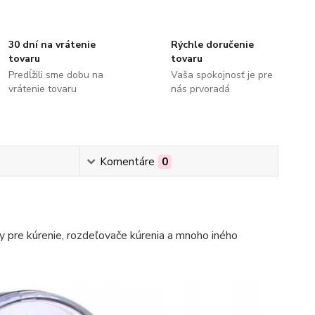
30 dní na vrátenie
Rýchle doručenie
tovaru
tovaru
Predĺžili sme dobu na
Vaša spokojnosť je pre
vrátenie tovaru
nás prvoradá
Komentáre
0
 pre kúrenie, rozdeľovače kúrenia a mnoho iného