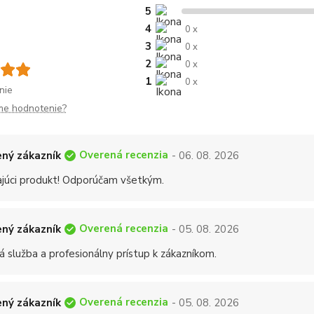
5
4
0 x
3
0 x
2
0 x
1
0 x
nie
me hodnotenie?
Overená recenzia
ný zákazník
- 06. 08. 2026
ajúci produkt! Odporúčam všetkým.
Overená recenzia
ný zákazník
- 05. 08. 2026
á služba a profesionálny prístup k zákazníkom.
Overená recenzia
ný zákazník
- 05. 08. 2026