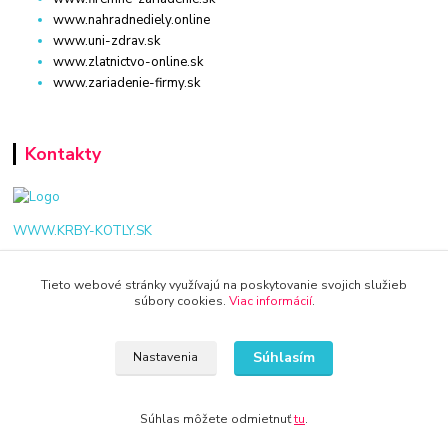
www.nahradnediely.online
www.uni-zdrav.sk
www.zlatnictvo-online.sk
www.zariadenie-firmy.sk
Kontakty
WWW.KRBY-KOTLY.SK
Tieto webové stránky využívajú na poskytovanie svojich služieb
súbory cookies.
Viac informácií
.
info@krby-kotly.sk
Súhlasím
Nastavenia
Súhlas môžete odmietnuť
tu
.