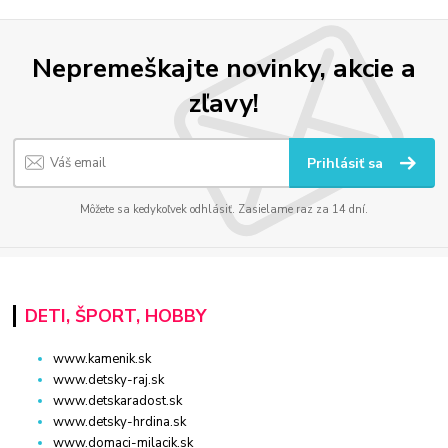
Nepremeškajte novinky, akcie a
zľavy!
Prihlásiť sa
Môžete sa kedykoľvek odhlásiť. Zasielame raz za 14 dní.
DETI, ŠPORT, HOBBY
www.kamenik.sk
www.detsky-raj.sk
www.detskaradost.sk
www.detsky-hrdina.sk
www.domaci-milacik.sk