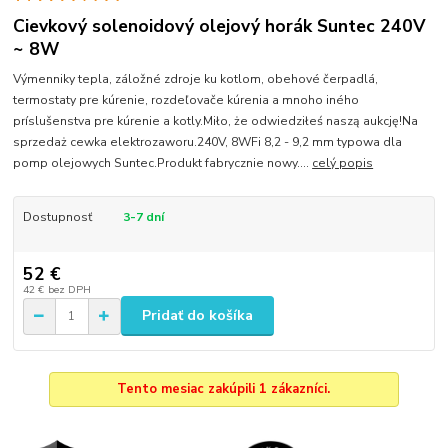
Cievkový solenoidový olejový horák Suntec 240V
~ 8W
Výmenniky tepla, záložné zdroje ku kotlom, obehové čerpadlá,
termostaty pre kúrenie, rozdeľovače kúrenia a mnoho iného
príslušenstva pre kúrenie a kotly.Miło, że odwiedziłeś naszą aukcję!Na
sprzedaż cewka elektrozaworu.240V, 8WFi 8,2 - 9,2 mm typowa dla
pomp olejowych Suntec.Produkt fabrycznie nowy....
celý popis
Dostupnosť
3-7 dní
52 €
42 €
bez DPH
Pridať do košíka
Tento mesiac zakúpili 1 zákazníci.