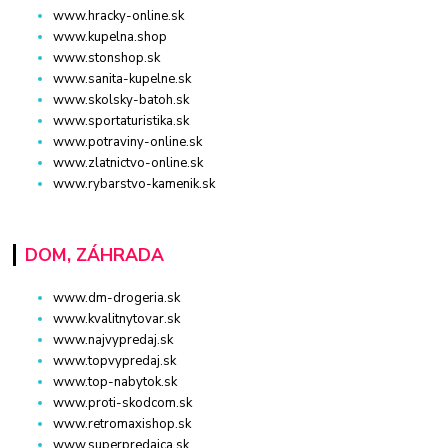
www.hracky-online.sk
www.kupelna.shop
www.stonshop.sk
www.sanita-kupelne.sk
www.skolsky-batoh.sk
www.sportaturistika.sk
www.potraviny-online.sk
www.zlatnictvo-online.sk
www.rybarstvo-kamenik.sk
DOM, ZÁHRADA
www.dm-drogeria.sk
www.kvalitnytovar.sk
www.najvypredaj.sk
www.topvypredaj.sk
www.top-nabytok.sk
www.proti-skodcom.sk
www.retromaxishop.sk
www.superpredajca.sk