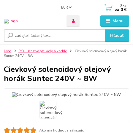
0
ks
EUR
za
0 €
Menu
Hľadať
Úvod
Príslušenstvo pre kotly a kachle
Cievkový solenoidový olejový horák
Suntec 240V ~ 8W
Cievkový solenoidový olejový
horák Suntec 240V ~ 8W
Ako ma hodnotia zákazníci