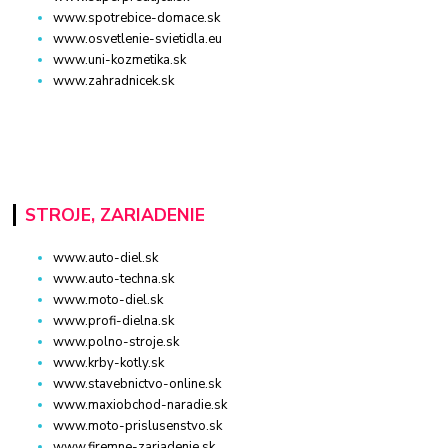
www.spotrebice-domace.sk
www.osvetlenie-svietidla.eu
www.uni-kozmetika.sk
www.zahradnicek.sk
STROJE, ZARIADENIE
www.auto-diel.sk
www.auto-techna.sk
www.moto-diel.sk
www.profi-dielna.sk
www.polno-stroje.sk
www.krby-kotly.sk
www.stavebnictvo-online.sk
www.maxiobchod-naradie.sk
www.moto-prislusenstvo.sk
www.firemne-zariadenie.sk