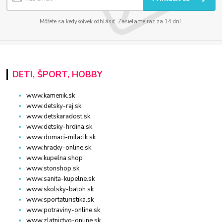
Môžete sa kedykoľvek odhlásiť. Zasielame raz za 14 dní.
DETI, ŠPORT, HOBBY
www.kamenik.sk
www.detsky-raj.sk
www.detskaradost.sk
www.detsky-hrdina.sk
www.domaci-milacik.sk
www.hracky-online.sk
www.kupelna.shop
www.stonshop.sk
www.sanita-kupelne.sk
www.skolsky-batoh.sk
www.sportaturistika.sk
www.potraviny-online.sk
www.zlatnictvo-online.sk