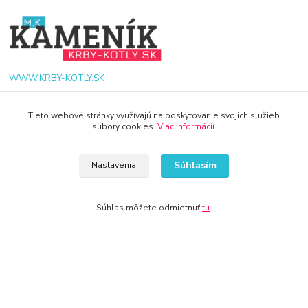
WWW.KRBY-KOTLY.SK
Tieto webové stránky využívajú na poskytovanie svojich služieb
súbory cookies.
Viac informácií
.
info@krby-kotly.sk
Súhlasím
Nastavenia
Súhlas môžete odmietnuť
tu
.
© 2024 Všetky práva vyhradené KAMENIK.SK
Vytvorené na
Eshop-rychlo.sk