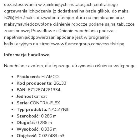
dozastosowania w zamkniętych instalacjach centralnego
ogrzewania ichłodzenia (z dodatkami na bazie glikolu do maks.
50%).Min./maks. dozwolona temperatura na membranie oraz
maksymalniedozwolone ciśnienie robocze podane są na tabliczce
znamionowej.Prawidłowe ciśnienie napełniania podczas
napełniania/odpowietrzaniapodane jest w programie
kalkulacyjnym na stroniewww.flamcogroup.com/vesselsizing.
Informacje handlowe
Napełnione azotem, dla lepszego utrzymania ciśnienia wstępnego
Producent:
FLAMCO
Kod producenta:
26133
EAN:
8712874261334
Jednostka:
szt
Serie:
CONTRA-FLEX
Typ produktu:
NACZYNIE
Szerokość:
0.286 m
Długość:
0.286 m
Wysokość:
0.336 m
Objętość:
0.027483 m3