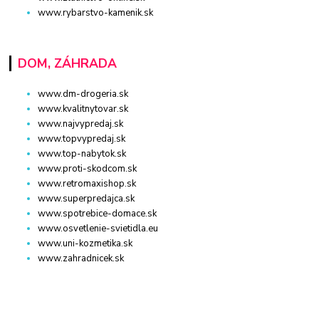
www.rybarstvo-kamenik.sk
DOM, ZÁHRADA
www.dm-drogeria.sk
www.kvalitnytovar.sk
www.najvypredaj.sk
www.topvypredaj.sk
www.top-nabytok.sk
www.proti-skodcom.sk
www.retromaxishop.sk
www.superpredajca.sk
www.spotrebice-domace.sk
www.osvetlenie-svietidla.eu
www.uni-kozmetika.sk
www.zahradnicek.sk