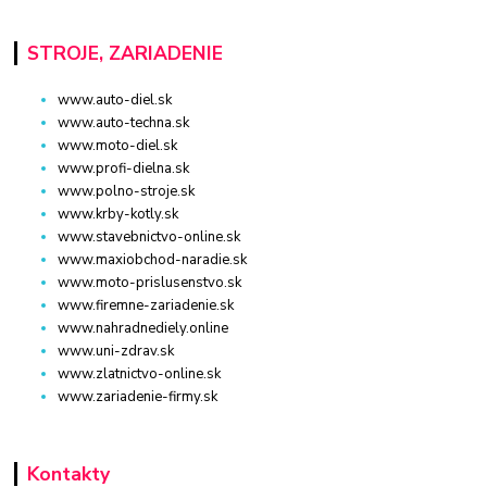
STROJE, ZARIADENIE
www.auto-diel.sk
www.auto-techna.sk
www.moto-diel.sk
www.profi-dielna.sk
www.polno-stroje.sk
www.krby-kotly.sk
www.stavebnictvo-online.sk
www.maxiobchod-naradie.sk
www.moto-prislusenstvo.sk
www.firemne-zariadenie.sk
www.nahradnediely.online
www.uni-zdrav.sk
www.zlatnictvo-online.sk
www.zariadenie-firmy.sk
Kontakty