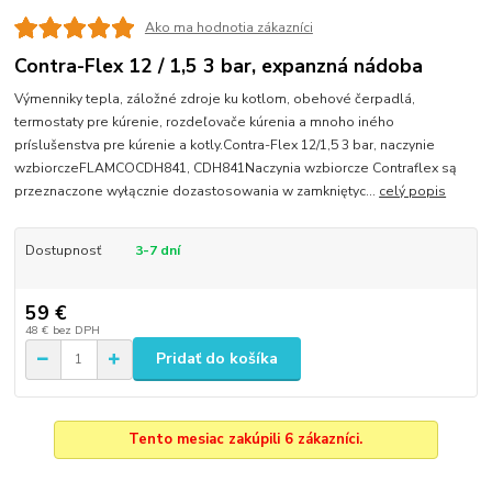
Ako ma hodnotia zákazníci
Contra-Flex 12 / 1,5 3 bar, expanzná nádoba
Výmenniky tepla, záložné zdroje ku kotlom, obehové čerpadlá,
termostaty pre kúrenie, rozdeľovače kúrenia a mnoho iného
príslušenstva pre kúrenie a kotly.Contra-Flex 12/1,5 3 bar, naczynie
wzbiorczeFLAMCOCDH841, CDH841Naczynia wzbiorcze Contraflex są
przeznaczone wyłącznie dozastosowania w zamkniętyc...
celý popis
Dostupnosť
3-7 dní
59 €
48 €
bez DPH
Pridať do košíka
Tento mesiac zakúpili 6 zákazníci.