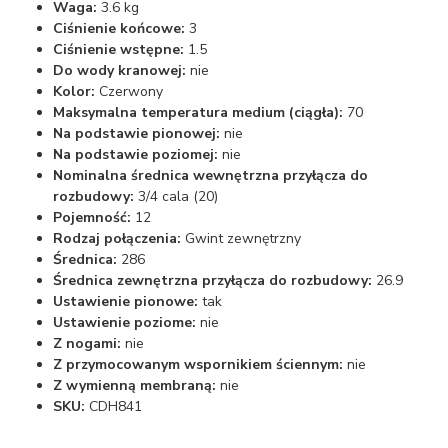
Waga:
3.6 kg
Ciśnienie końcowe:
3
Ciśnienie wstępne:
1.5
Do wody kranowej:
nie
Kolor:
Czerwony
Maksymalna temperatura medium (ciągła):
70
Na podstawie pionowej:
nie
Na podstawie poziomej:
nie
Nominalna średnica wewnętrzna przyłącza do
rozbudowy:
3/4 cala (20)
Pojemność:
12
Rodzaj połączenia:
Gwint zewnętrzny
Średnica:
286
Średnica zewnętrzna przyłącza do rozbudowy:
26.9
Ustawienie pionowe:
tak
Ustawienie poziome:
nie
Z nogami:
nie
Z przymocowanym wspornikiem ściennym:
nie
Z wymienną membraną:
nie
SKU:
CDH841