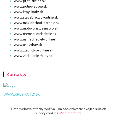
www.profi-dielna.sk
www.polno-stroje.sk
www.krby-kotly.sk
www.stavebnictvo-online.sk
www.maxiobchod-naradie.sk
www.moto-prislusenstvo.sk
www.firemne-zariadenie.sk
www.nahradnediely.online
www.uni-zdrav.sk
www.zlatnictvo-online.sk
www.zariadenie-firmy.sk
Kontakty
WWW.KRBY-KOTLY.SK
Tieto webové stránky využívajú na poskytovanie svojich služieb
súbory cookies.
Viac informácií
.