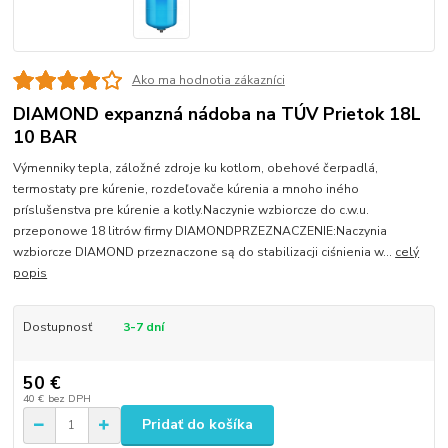
Ako ma hodnotia zákazníci
DIAMOND expanzná nádoba na TÚV Prietok 18L
10 BAR
Výmenniky tepla, záložné zdroje ku kotlom, obehové čerpadlá,
termostaty pre kúrenie, rozdeľovače kúrenia a mnoho iného
príslušenstva pre kúrenie a kotly.Naczynie wzbiorcze do c.w.u.
przeponowe 18 litrów firmy DIAMONDPRZEZNACZENIE:Naczynia
wzbiorcze DIAMOND przeznaczone są do stabilizacji ciśnienia w...
celý
popis
Dostupnosť
3-7 dní
50 €
40 €
bez DPH
Pridať do košíka