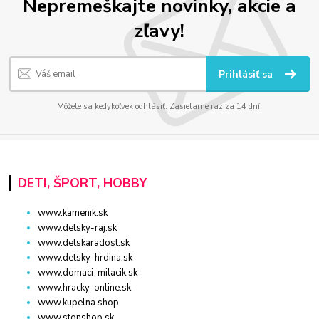
Nepremeškajte novinky, akcie a
zľavy!
Prihlásiť sa
Môžete sa kedykoľvek odhlásiť. Zasielame raz za 14 dní.
DETI, ŠPORT, HOBBY
www.kamenik.sk
www.detsky-raj.sk
www.detskaradost.sk
www.detsky-hrdina.sk
www.domaci-milacik.sk
www.hracky-online.sk
www.kupelna.shop
www.stonshop.sk