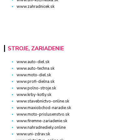
www.uni-kozmetika.sk
www.zahradnicek.sk
STROJE, ZARIADENIE
www.auto-diel.sk
www.auto-techna.sk
www.moto-diel.sk
www.profi-dielna.sk
www.polno-stroje.sk
www.krby-kotly.sk
www.stavebnictvo-online.sk
www.maxiobchod-naradie.sk
www.moto-prislusenstvo.sk
www.firemne-zariadenie.sk
www.nahradnediely.online
www.uni-zdrav.sk