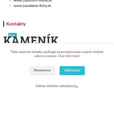
www.zlatnictvo-online.sk
www.zariadenie-firmy.sk
Kontakty
Tieto webové stránky využívajú na poskytovanie svojich služieb
WWW.KRBY-KOTLY.SK
súbory cookies.
Viac informácií
.
Súhlasím
Nastavenia
info@krby-kotly.sk
Súhlas môžete odmietnuť
tu
.
© 2024 Všetky práva vyhradené KAMENIK.SK