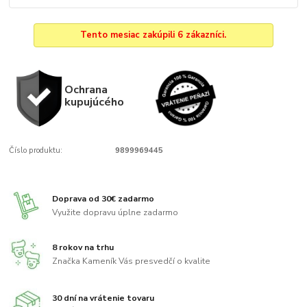
Tento mesiac zakúpili 6 zákazníci.
Ochrana
kupujúcého
Číslo produktu:
9899969445
Doprava od 30€ zadarmo
Využite dopravu úplne zadarmo
8 rokov na trhu
Značka Kameník Vás presvedčí o kvalite
30 dní na vrátenie tovaru