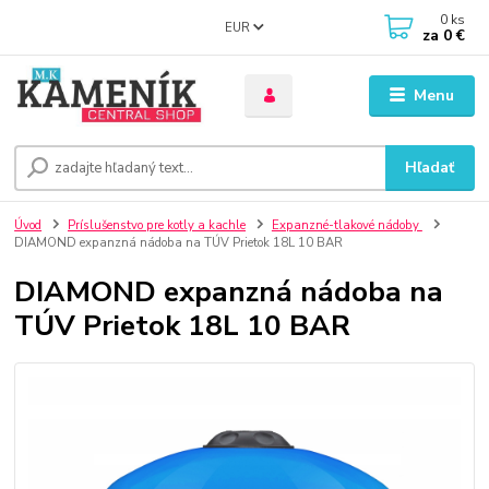
0
ks
EUR
za
0 €
Menu
Hľadať
Úvod
Príslušenstvo pre kotly a kachle
Expanzné-tlakové nádoby
DIAMOND expanzná nádoba na TÚV Prietok 18L 10 BAR
DIAMOND expanzná nádoba na
TÚV Prietok 18L 10 BAR