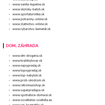
www.sanita-kupelne.sk
www.skolsky-batoh.sk
www.sportaturistika.sk
www.potraviny-online.sk
www.zlatnictvo-online.sk
www.rybarstvo-kamenik.sk
DOM, ZÁHRADA
www.dm-drogeria.sk
www.kvalitnytovar.sk
www.najvypredaj.sk
www.topvypredaj.sk
www.top-nabytok.sk
www.proti-skodcom.sk
www.retromaxishop.sk
www.superpredajca.sk
www.spotrebice-domace.sk
www.osvetlenie-svietidla.eu