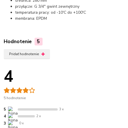
średnica: 280 mm
przyłącze: G 3/4" gwint zewnętrzny
temperatura pracy: od -10'C do +100'C
membrana: EPDM
Hodnotenie
5
Pridať hodnotenie
4
5 hodnotenie
5
3 x
4
2 x
3
0 x