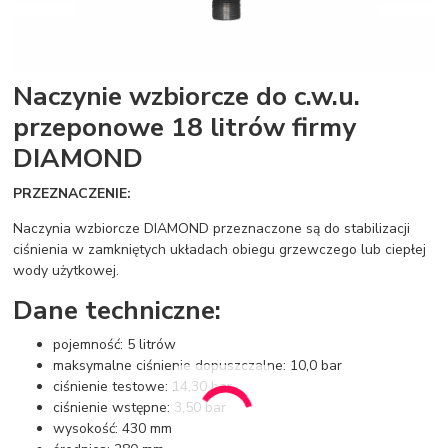
Naczynie wzbiorcze do c.w.u.
przeponowe 18 litrów firmy
DIAMOND
PRZEZNACZENIE:
Naczynia wzbiorcze DIAMOND przeznaczone są do stabilizacji
ciśnienia w zamkniętych układach obiegu grzewczego lub ciepłej
wody użytkowej.
Dane techniczne:
pojemność: 5 litrów
maksymalne ciśnienie dopuszczalne: 10,0 bar
ciśnienie testowe: 14,30 bar
ciśnienie wstępne: 3,50 bar
wysokość: 430 mm