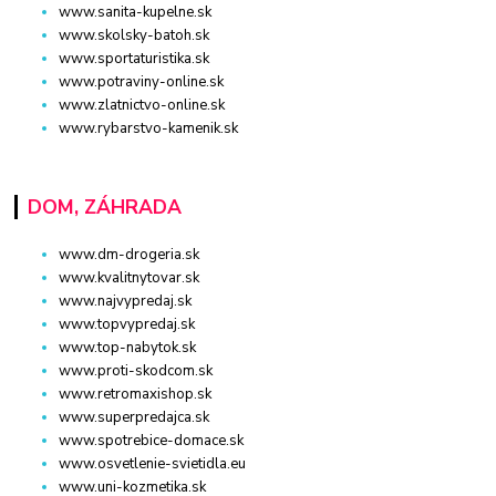
www.sanita-kupelne.sk
www.skolsky-batoh.sk
www.sportaturistika.sk
www.potraviny-online.sk
www.zlatnictvo-online.sk
www.rybarstvo-kamenik.sk
DOM, ZÁHRADA
www.dm-drogeria.sk
www.kvalitnytovar.sk
www.najvypredaj.sk
www.topvypredaj.sk
www.top-nabytok.sk
www.proti-skodcom.sk
www.retromaxishop.sk
www.superpredajca.sk
www.spotrebice-domace.sk
www.osvetlenie-svietidla.eu
www.uni-kozmetika.sk