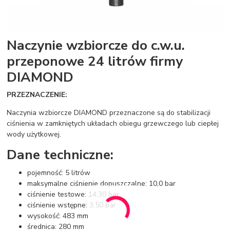
Naczynie wzbiorcze do c.w.u.
przeponowe 24 litrów firmy
DIAMOND
PRZEZNACZENIE:
Naczynia wzbiorcze DIAMOND przeznaczone są do stabilizacji
ciśnienia w zamkniętych układach obiegu grzewczego lub ciepłej
wody użytkowej.
Dane techniczne:
pojemność: 5 litrów
maksymalne ciśnienie dopuszczalne: 10,0 bar
ciśnienie testowe: 14,30 bar
ciśnienie wstępne: 3,50 bar
wysokość: 483 mm
średnica: 280 mm