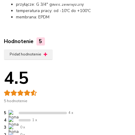
przyłącze: G 3/4" gwint zewnętrzny
temperatura pracy: od -10'C do +100'C
membrana: EPDM
Hodnotenie
5
Pridať hodnotenie
4.5
5 hodnotenie
5
4 x
4
1 x
3
0 x
2
0 x