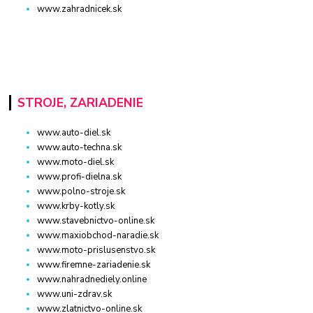
www.zahradnicek.sk
STROJE, ZARIADENIE
www.auto-diel.sk
www.auto-techna.sk
www.moto-diel.sk
www.profi-dielna.sk
www.polno-stroje.sk
www.krby-kotly.sk
www.stavebnictvo-online.sk
www.maxiobchod-naradie.sk
www.moto-prislusenstvo.sk
www.firemne-zariadenie.sk
www.nahradnediely.online
www.uni-zdrav.sk
www.zlatnictvo-online.sk