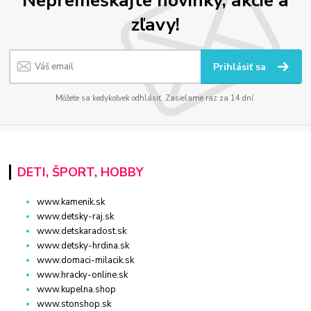
Nepremeškajte novinky, akcie a
zľavy!
Prihlásiť sa
Môžete sa kedykoľvek odhlásiť. Zasielame raz za 14 dní.
DETI, ŠPORT, HOBBY
www.kamenik.sk
www.detsky-raj.sk
www.detskaradost.sk
www.detsky-hrdina.sk
www.domaci-milacik.sk
www.hracky-online.sk
www.kupelna.shop
www.stonshop.sk