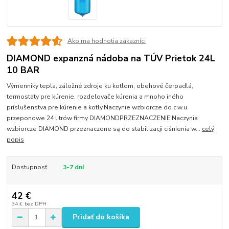
Ako ma hodnotia zákazníci
DIAMOND expanzná nádoba na TÚV Prietok 24L
10 BAR
Výmenniky tepla, záložné zdroje ku kotlom, obehové čerpadlá,
termostaty pre kúrenie, rozdeľovače kúrenia a mnoho iného
príslušenstva pre kúrenie a kotly.Naczynie wzbiorcze do c.w.u.
przeponowe 24 litrów firmy DIAMONDPRZEZNACZENIE:Naczynia
wzbiorcze DIAMOND przeznaczone są do stabilizacji ciśnienia w...
celý
popis
Dostupnosť
3-7 dní
42 €
34 €
bez DPH
Pridať do košíka