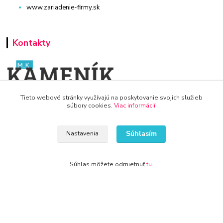
www.zariadenie-firmy.sk
Kontakty
Tieto webové stránky využívajú na poskytovanie svojich služieb
WWW.KRBY-KOTLY.SK
súbory cookies.
Viac informácií
.
Súhlasím
Nastavenia
info@krby-kotly.sk
Súhlas môžete odmietnuť
tu
.
© 2024 Všetky práva vyhradené KAMENIK.SK