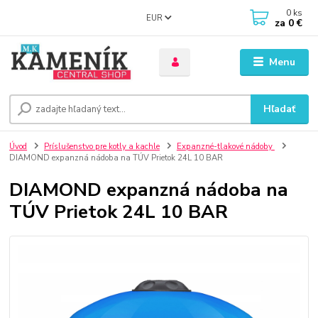
0
ks
EUR
za
0 €
Menu
Hľadať
Úvod
Príslušenstvo pre kotly a kachle
Expanzné-tlakové nádoby
DIAMOND expanzná nádoba na TÚV Prietok 24L 10 BAR
DIAMOND expanzná nádoba na
TÚV Prietok 24L 10 BAR