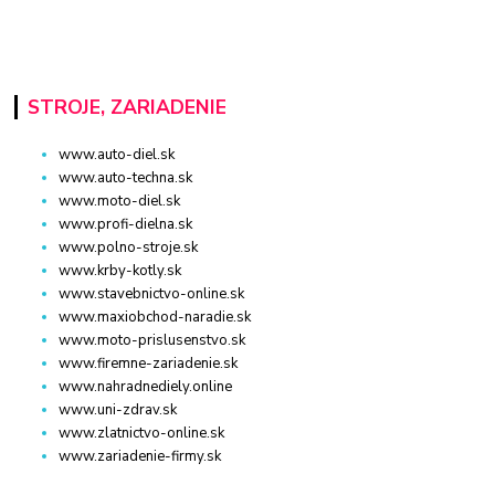
STROJE, ZARIADENIE
www.auto-diel.sk
www.auto-techna.sk
www.moto-diel.sk
www.profi-dielna.sk
www.polno-stroje.sk
www.krby-kotly.sk
www.stavebnictvo-online.sk
www.maxiobchod-naradie.sk
www.moto-prislusenstvo.sk
www.firemne-zariadenie.sk
www.nahradnediely.online
www.uni-zdrav.sk
www.zlatnictvo-online.sk
www.zariadenie-firmy.sk