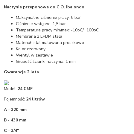
Naczynie przeponowe do C.O. Ibaiondo
Maksymalne ciśnienie pracy: 5 bar
Ciśnienie wstępne: 1,5 bar
Temperatura pracy min/max: -10oC/+100oC
Membrana z EPDM stała
Materiał: stal malowana proszkowo
Kolor czerwony
Wentyl w zestawie
Grubość ścianki naczynia: 1 mm
Gwarancja 2 lata
Model:
24 CMF
Pojemność:
24 litrów
A - 320 mm
B - 430 mm
C - 3/4''