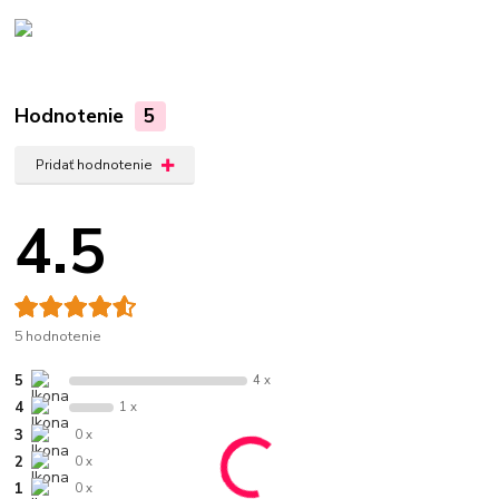
Hodnotenie
5
Pridať hodnotenie
4.5
5 hodnotenie
5
4 x
4
1 x
3
0 x
2
0 x
1
0 x