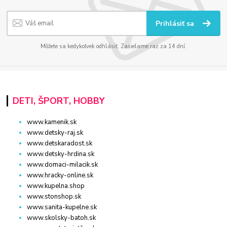
Prihlásiť sa
Môžete sa kedykoľvek odhlásiť. Zasielame raz za 14 dní.
DETI, ŠPORT, HOBBY
www.kamenik.sk
www.detsky-raj.sk
www.detskaradost.sk
www.detsky-hrdina.sk
www.domaci-milacik.sk
www.hracky-online.sk
www.kupelna.shop
www.stonshop.sk
www.sanita-kupelne.sk
www.skolsky-batoh.sk