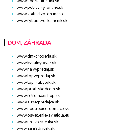
www.sportaturistika.sk
www.potraviny-online.sk
www.zlatnictvo-online.sk
www.rybarstvo-kamenik.sk
DOM, ZÁHRADA
www.dm-drogeria.sk
www.kvalitnytovar.sk
www.najvypredaj.sk
www.topvypredaj.sk
www.top-nabytok.sk
www.proti-skodcom.sk
www.retromaxishop.sk
www.superpredajca.sk
www.spotrebice-domace.sk
www.osvetlenie-svietidla.eu
www.uni-kozmetika.sk
www.zahradnicek.sk