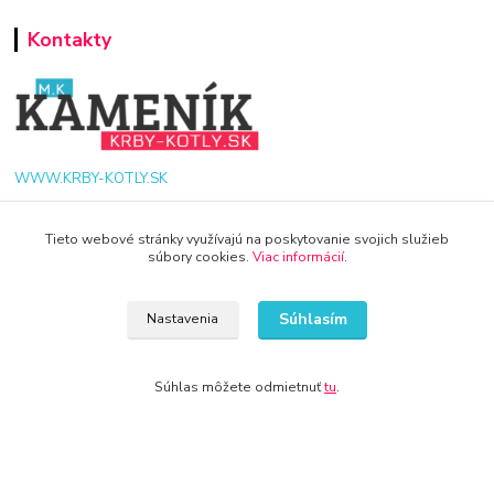
Kontakty
WWW.KRBY-KOTLY.SK
Tieto webové stránky využívajú na poskytovanie svojich služieb
súbory cookies.
Viac informácií
.
info@krby-kotly.sk
Súhlasím
Nastavenia
Súhlas môžete odmietnuť
tu
.
© 2024 Všetky práva vyhradené KAMENIK.SK
Vytvorené na
Eshop-rychlo.sk