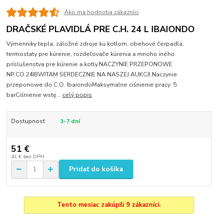
Ako ma hodnotia zákazníci
DRAČSKÉ PLAVIDLÁ PRE C.H. 24 L IBAIONDO
Výmenniky tepla, záložné zdroje ku kotlom, obehové čerpadlá,
termostaty pre kúrenie, rozdeľovače kúrenia a mnoho iného
príslušenstva pre kúrenie a kotly.NACZYNIE PRZEPONOWE
NP.CO.24IBWITAM SERDECZNIE NA NASZEJ AUKCJI.Naczynie
przeponowe do C.O. IbaiondoMaksymalne ciśnienie pracy: 5
barCiśnienie wstę...
celý popis
Dostupnosť
3-7 dní
51 €
41 €
bez DPH
Pridať do košíka
Tento mesiac zakúpili 9 zákazníci.