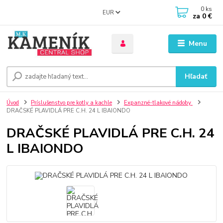
0
ks
EUR
za
0 €
Menu
Hľadať
Úvod
Príslušenstvo pre kotly a kachle
Expanzné-tlakové nádoby
DRAČSKÉ PLAVIDLÁ PRE C.H. 24 L IBAIONDO
DRAČSKÉ PLAVIDLÁ PRE C.H. 24
L IBAIONDO