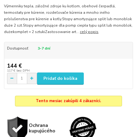
Výmenniky tepla, záložné zdroje ku kotlom, obehové čerpadlá,
termostaty pre kúrenie, rozdeľovače kúrenia a mnoho iného
príslušenstva pre kúrenie a kotly.Stopy amortyzujące split lub monoblok
duże 2 szt.Stopy amortyzujące dla pomp ciepła typu split lub monoblok,
dużekomplet = 2 sztukiZastosowanie art...
celý popis
Dostupnosť
3-7 dní
144 €
117 €
bez DPH
Pridať do košíka
Tento mesiac zakúpili 4 zákazníci.
Ochrana
kupujúcého