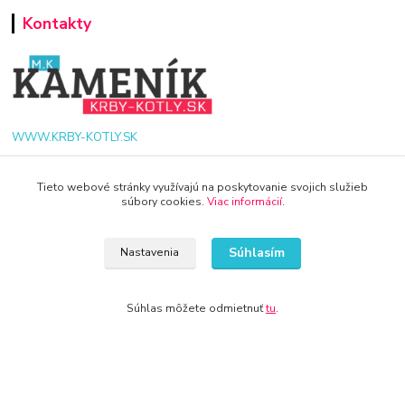
Kontakty
WWW.KRBY-KOTLY.SK
Tieto webové stránky využívajú na poskytovanie svojich služieb
súbory cookies.
Viac informácií
.
info@krby-kotly.sk
Súhlasím
Nastavenia
Súhlas môžete odmietnuť
tu
.
© 2024 Všetky práva vyhradené KAMENIK.SK
Vytvorené na
Eshop-rychlo.sk