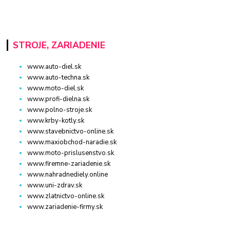
STROJE, ZARIADENIE
www.auto-diel.sk
www.auto-techna.sk
www.moto-diel.sk
www.profi-dielna.sk
www.polno-stroje.sk
www.krby-kotly.sk
www.stavebnictvo-online.sk
www.maxiobchod-naradie.sk
www.moto-prislusenstvo.sk
www.firemne-zariadenie.sk
www.nahradnediely.online
www.uni-zdrav.sk
www.zlatnictvo-online.sk
www.zariadenie-firmy.sk