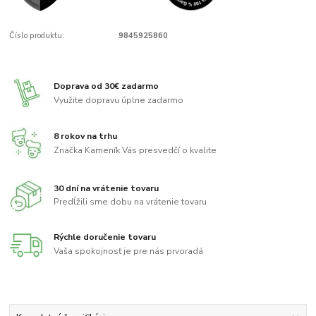
Číslo produktu:
9845925860
Doprava od 30€ zadarmo
Využite dopravu úplne zadarmo
8 rokov na trhu
Značka Kameník Vás presvedčí o kvalite
30 dní na vrátenie tovaru
Predĺžili sme dobu na vrátenie tovaru
Rýchle doručenie tovaru
Vaša spokojnosť je pre nás prvoradá