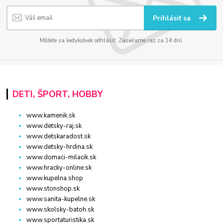
Prihlásiť sa
Môžete sa kedykoľvek odhlásiť. Zasielame raz za 14 dní.
DETI, ŠPORT, HOBBY
www.kamenik.sk
www.detsky-raj.sk
www.detskaradost.sk
www.detsky-hrdina.sk
www.domaci-milacik.sk
www.hracky-online.sk
www.kupelna.shop
www.stonshop.sk
www.sanita-kupelne.sk
www.skolsky-batoh.sk
www.sportaturistika.sk