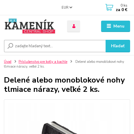
0
ks
EUR
za
0 €
Menu
Hľadať
Úvod
Príslušenstvo pre kotly a kachle
Delené alebo monoblokové nohy
tlmiace nárazy, veľké 2 ks.
Delené alebo monoblokové nohy
tlmiace nárazy, veľké 2 ks.