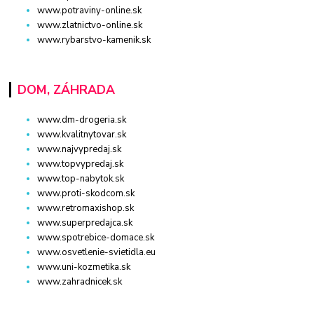
www.potraviny-online.sk
www.zlatnictvo-online.sk
www.rybarstvo-kamenik.sk
DOM, ZÁHRADA
www.dm-drogeria.sk
www.kvalitnytovar.sk
www.najvypredaj.sk
www.topvypredaj.sk
www.top-nabytok.sk
www.proti-skodcom.sk
www.retromaxishop.sk
www.superpredajca.sk
www.spotrebice-domace.sk
www.osvetlenie-svietidla.eu
www.uni-kozmetika.sk
www.zahradnicek.sk