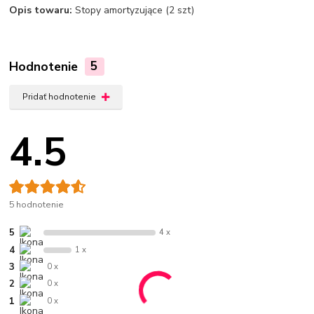
Opis towaru:
Stopy amortyzujące (2 szt)
Hodnotenie
5
Pridať hodnotenie
4.5
5 hodnotenie
5
4 x
4
1 x
3
0 x
2
0 x
1
0 x