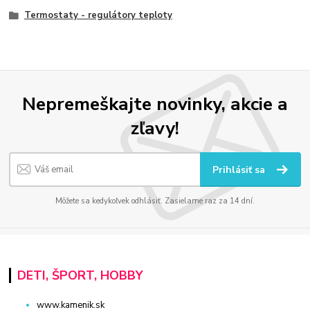
Termostaty - regulátory teploty
Nepremeškajte novinky, akcie a
zľavy!
Prihlásiť sa
Môžete sa kedykoľvek odhlásiť. Zasielame raz za 14 dní.
DETI, ŠPORT, HOBBY
www.kamenik.sk