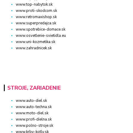
www.top-nabytok.sk
www.proti-skodcom.sk
www.retromaxishop.sk
www.superpredajca.sk
www.spotrebice-domace.sk
www.osvetlenie-svietidla.eu
www.uni-kozmetika.sk
www.zahradnicek.sk
STROJE, ZARIADENIE
www.auto-diel.sk
www.auto-techna.sk
www.moto-diel.sk
www.profi-dielna.sk
www.polno-stroje.sk
www.krby-kotly.sk