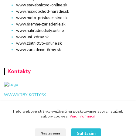
www.stavebnictvo-online.sk
www.maxiobchod-naradie.sk
www.moto-prislusenstvo.sk
www.firemne-zariadenie.sk
www.nahradnediely.online
www.uni-zdrav.sk
www.zlatnictvo-online.sk
www.zariadenie-firmy.sk
Kontakty
WWW.KRBY-KOTLY.SK
Tieto webové stránky využívajú na poskytovanie svojich služieb
súbory cookies.
Viac informácií
.
info@krby-kotly.sk
Súhlasím
Nastavenia