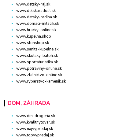
www.detsky-raj.sk
www.detskaradost.sk
www.detsky-hrdina.sk
www.domaci-milacik.sk
www.hracky-online.sk
www.kupelna.shop
www.stonshop.sk
www.sanita-kupelne.sk
www.skolsky-batoh.sk
www.sportaturistika.sk
www.potraviny-online.sk
www.zlatnictvo-online.sk
www.rybarstvo-kamenik.sk
DOM, ZÁHRADA
www.dm-drogeria.sk
www.kvalitnytovar.sk
www.najvypredaj.sk
www.topvypredaj.sk