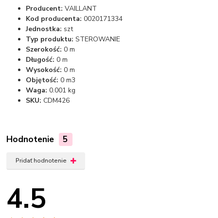
Producent:
VAILLANT
Kod producenta:
0020171334
Jednostka:
szt
Typ produktu:
STEROWANIE
Szerokość:
0 m
Długość:
0 m
Wysokość:
0 m
Objętość:
0 m3
Waga:
0.001 kg
SKU:
CDM426
Hodnotenie
5
Pridať hodnotenie
4.5