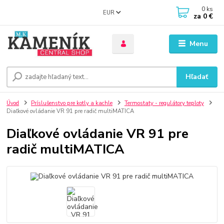
0
ks
EUR
za
0 €
Menu
Hľadať
Úvod
Príslušenstvo pre kotly a kachle
Termostaty - regulátory teploty
Diaľkové ovládanie VR 91 pre radič multiMATICA
Diaľkové ovládanie VR 91 pre
radič multiMATICA