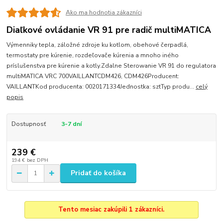
Ako ma hodnotia zákazníci
Diaľkové ovládanie VR 91 pre radič multiMATICA
Výmenniky tepla, záložné zdroje ku kotlom, obehové čerpadlá,
termostaty pre kúrenie, rozdeľovače kúrenia a mnoho iného
príslušenstva pre kúrenie a kotly.Zdalne Sterowanie VR 91 do regulatora
multiMATICA VRC 700VAILLANTCDM426, CDM426Producent:
VAILLANTKod producenta: 0020171334Jednostka: sztTyp produ...
celý
popis
Dostupnosť
3-7 dní
239 €
194 €
bez DPH
Pridať do košíka
Tento mesiac zakúpili 1 zákazníci.