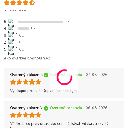
5 hodnotenie
5
4 x
4
1 x
3
0 x
2
0 x
1
0 x
Ako overíme hodnotenie?
Overený zákazník
Overená recenzia
- 07. 08. 2026
Vynikajúci produkt! Odporúčam všetkým.
Overený zákazník
Overená recenzia
- 06. 08. 2026
Všetko bolo presne tak, ako som očakával, vďaka za skvelý