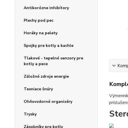
Antikorózne inhibítory
Plechy pod pec
Horáky na pelety
Spojky pre kotly a kachle
Tlakové - tepelné senzory pre
kotly a pece
Kompl
Záložné zdroje energie
Komple
Tesniace šnúry
Výmenniky
Ohňovzdorné organizéry
príslušen
Ster
Trysky
Zásobníky pre kotly