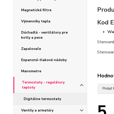
Produ
Magnetické filtre
Kod 
Výmenníky tepla
Wag
Dúchadlá - ventilátory pre
kotly a pece
Sterowni
Zapalovače
Sterowan
Expanzné-tlakové nádoby
Manometre
Hodno
Termostaty - regulátory
teploty
Pridať
Digitálne termostaty
5
Ventily a armatúry