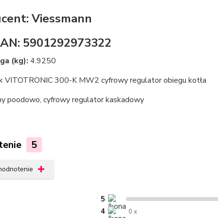
cent: Viessmann
EAN: 5901292973322
a (kg):
4.9250
k VITOTRONIC 300-K MW2 cyfrowy regulator obiegu kotła
y poodowo, cyfrowy regulator kaskadowy
tenie
5
 hodnotenie
5
4
0 x