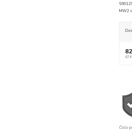
59012
MW2 cy
Dos
82
674
Číslo p