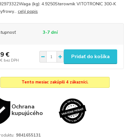
92973322Waga (kg): 4.9250Sterownik VITOTRONIC 300-K
frowy...
celý popis
tupnosť
3-7 dní
9 €
Pridať do košíka
 €
bez DPH
Tento mesiac zakúpili 4 zákazníci.
Ochrana
kupujúcého
roduktu:
9841655131