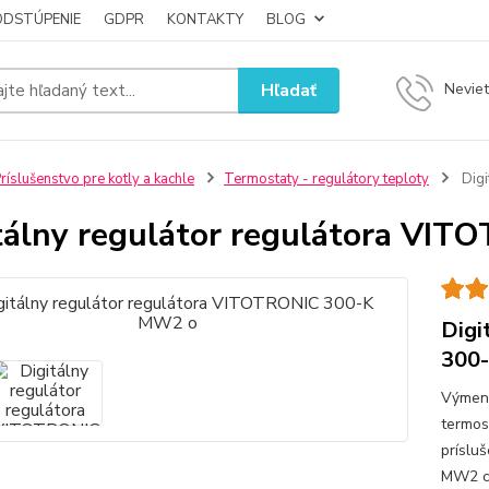
ODSTÚPENIE
GDPR
KONTAKTY
BLOG
Hľadať
Neviet
ríslušenstvo pre kotly a kachle
Termostaty - regulátory teploty
Digi
tálny regulátor regulátora VI
Digi
300
Výmenn
termos
príslu
MW2 cy