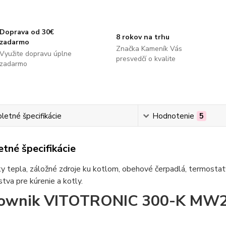
Doprava od 30€
8 rokov na trhu
zadarmo
Značka Kameník Vás
Využite dopravu úplne
presvedčí o kvalite
zadarmo
etné špecifikácie
Hodnotenie
5
tné špecifikácie
 tepla, záložné zdroje ku kotlom, obehové čerpadlá, termostaty
stva pre kúrenie a kotly.
ownik VITOTRONIC 300-K MW2 