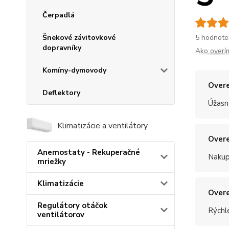
Čerpadlá
Šnekové závitovkové
5 hodnote
dopravníky
Ako overí
Komíny-dymovody
Overe
Deflektory
Úžasn
Klimatizácie a ventilátory
Overe
Anemostaty - Rekuperačné
Nakup
mriežky
Klimatizácie
Overe
Regulátory otáčok
Rýchle
ventilátorov