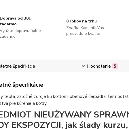
Doprava od 30€
8 rokov na trhu
zadarmo
Značka Kameník Vás
Využite dopravu úplne
presvedčí o kvalite
zadarmo
etné špecifikácie
Hodnotenie
5
tné špecifikácie
 tepla, záložné zdroje ku kotlom, obehové čerpadlá, termostaty
stva pre kúrenie a kotly.
EDMIOT NIEUŻYWANY SPRAWN
Y EKSPOZYCJI, jak ślady kurzu,