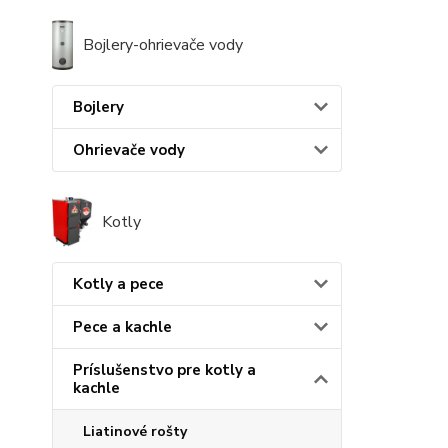
Bojlery-ohrievače vody
Bojlery
Ohrievače vody
Kotly
Kotly a pece
Pece a kachle
Príslušenstvo pre kotly a
kachle
Liatinové rošty