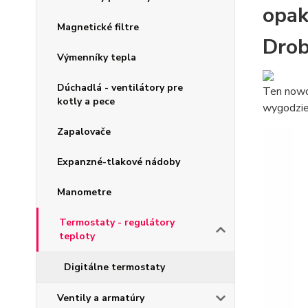
opa
Magnetické filtre
Drob
Výmenníky tepla
Dúchadlá - ventilátory pre
Ten nowo
kotly a pece
wygodzie
Zapalovače
Expanzné-tlakové nádoby
Manometre
Termostaty - regulátory
teploty
Digitálne termostaty
Ventily a armatúry