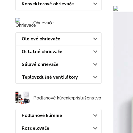
Konvektorové ohrievače
Ohrievače
Olejové ohrievače
Ostatné ohrievače
Sálavé ohrievače
Teplovzdušné ventilátory
Podlahové kúrenie/príslušenstvo
Podlahové kúrenie
Rozdelovače