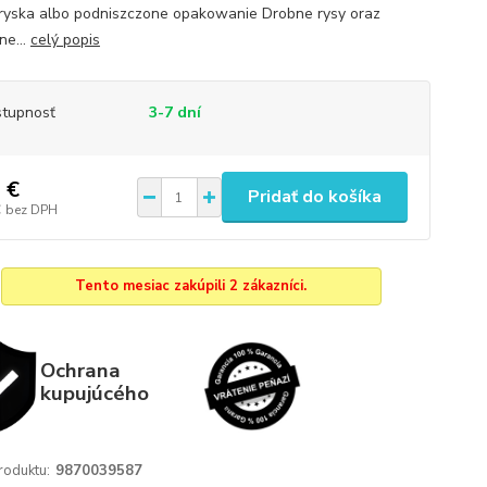
 ryska albo podniszczone opakowanie Drobne rysy oraz
ne...
celý popis
tupnosť
3-7 dní
 €
Pridať do košíka
€
bez DPH
Tento mesiac zakúpili 2 zákazníci.
Ochrana
kupujúcého
roduktu:
9870039587