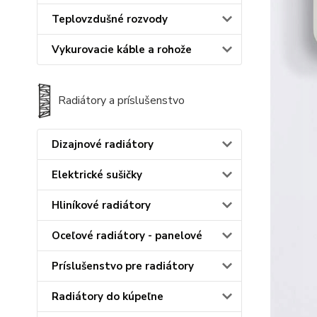
Teplovzdušné rozvody
Vykurovacie káble a rohože
Radiátory a príslušenstvo
Dizajnové radiátory
Elektrické sušičky
Hliníkové radiátory
Oceľové radiátory - panelové
Príslušenstvo pre radiátory
Radiátory do kúpeľne