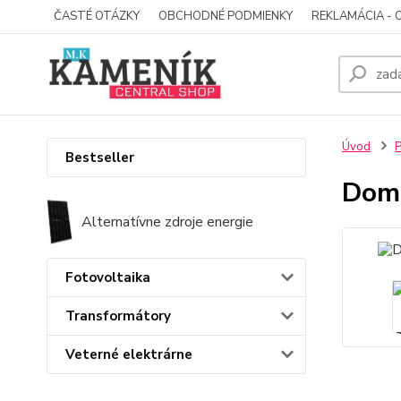
ČASTÉ OTÁZKY
OBCHODNÉ PODMIENKY
REKLAMÁCIA - 
Úvod
P
Bestseller
Dom
Alternatívne zdroje energie
Fotovoltaika
Transformátory
Veterné elektrárne