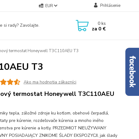
Prihlásenie
EUR
0
ks
e si rady? Zavolajte.
za
0 €
ový termostat Honeywell T3C110AEU T3
110AEU T3
Ako ma hodnotia zákazníci
ový termostat Honeywell T3C110AEU
iky tepla, záložné zdroje ku kotlom, obehové čerpadlá,
taty pre kúrenie, rozdeľovače kúrenia a mnoho iného
šenstva pre kúrenie a kotly. PRZEDMIOT NIEUŻYWANY
NY POSIADAJĄCY ZNIKOME ŚLADY EKSPOZYCJI, jak ślady