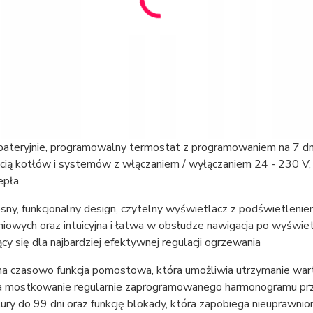
 bateryjnie, programowalny termostat z programowaniem na 7 dn
ią kotłów i systemów z włączaniem / wyłączaniem 24 - 230 V, t
epła
ny, funkcjonalny design, czytelny wyświetlacz z podświetlenie
iowych oraz intuicyjna i łatwa w obsłudze nawigacja po wyświe
y się dla najbardziej efektywnej regulacji ogrzewania
a czasowo funkcja pomostowa, która umożliwia utrzymanie warto
a mostkowanie regularnie zaprogramowanego harmonogramu prz
ry do 99 dni oraz funkcję blokady, która zapobiega nieuprawnion