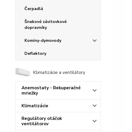
Čerpadlá
Šnekové závitovkové
dopravníky
Komíny-dymovody
Deflektory
Klimatizácie a ventilátory
Anemostaty - Rekuperačné
mriežky
Klimatizácie
Regulátory otáčok
ventilátorov