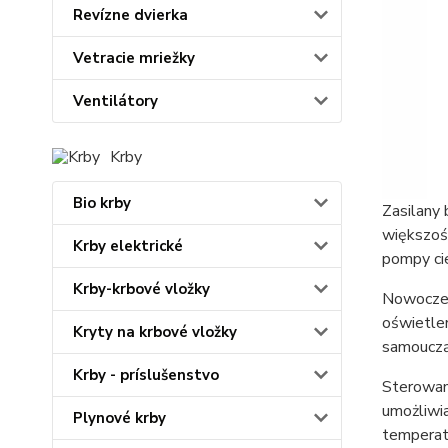
Revízne dvierka
Vetracie mriežky
Ventilátory
Krby
Bio krby
Zasilany
większośc
Krby elektrické
pompy ci
Krby-krbové vložky
Nowoczes
oświetlen
Kryty na krbové vložky
samoucząc
Krby - príslušenstvo
Sterowan
umożliwi
Plynové krby
temperatu