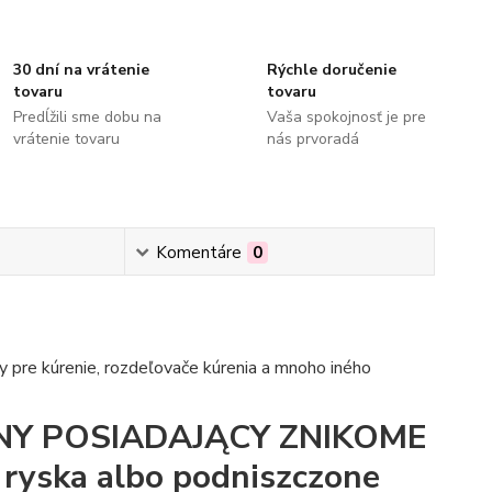
30 dní na vrátenie
Rýchle doručenie
tovaru
tovaru
Predĺžili sme dobu na
Vaša spokojnosť je pre
vrátenie tovaru
nás prvoradá
Komentáre
0
 pre kúrenie, rozdeľovače kúrenia a mnoho iného
Y POSIADAJĄCY ZNIKOME
 ryska albo podniszczone