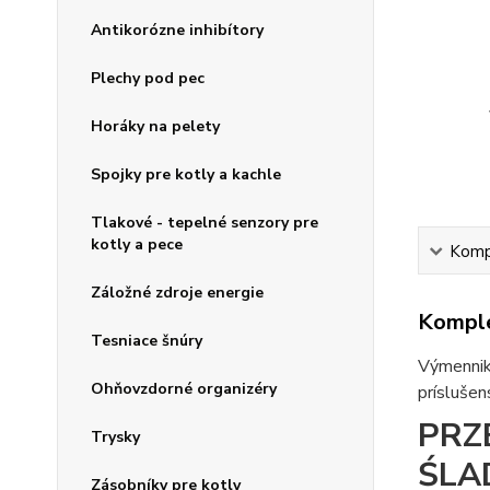
Antikorózne inhibítory
Plechy pod pec
Horáky na pelety
Spojky pre kotly a kachle
Tlakové - tepelné senzory pre
kotly a pece
Kompl
Záložné zdroje energie
Komple
Tesniace šnúry
Výmenniky
Ohňovzdorné organizéry
príslušen
PRZ
Trysky
ŚLAD
Zásobníky pre kotly