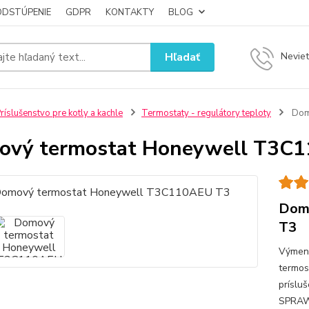
ODSTÚPENIE
GDPR
KONTAKTY
BLOG
Hľadať
Neviet
ríslušenstvo pre kotly a kachle
Termostaty - regulátory teploty
Dom
ový termostat Honeywell T3C
Dom
T3
Výmenn
termos
príslu
SPRAW