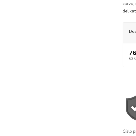
kurzu,
delikat
Dos
76
62 
Číslo p