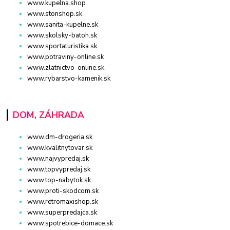
www.kupelna.shop
www.stonshop.sk
www.sanita-kupelne.sk
www.skolsky-batoh.sk
www.sportaturistika.sk
www.potraviny-online.sk
www.zlatnictvo-online.sk
www.rybarstvo-kamenik.sk
DOM, ZÁHRADA
www.dm-drogeria.sk
www.kvalitnytovar.sk
www.najvypredaj.sk
www.topvypredaj.sk
www.top-nabytok.sk
www.proti-skodcom.sk
www.retromaxishop.sk
www.superpredajca.sk
www.spotrebice-domace.sk