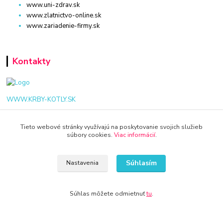
www.uni-zdrav.sk
www.zlatnictvo-online.sk
www.zariadenie-firmy.sk
Kontakty
WWW.KRBY-KOTLY.SK
Tieto webové stránky využívajú na poskytovanie svojich služieb
súbory cookies.
Viac informácií
.
info@krby-kotly.sk
Súhlasím
Nastavenia
Súhlas môžete odmietnuť
tu
.
© 2024 Všetky práva vyhradené KAMENIK.SK