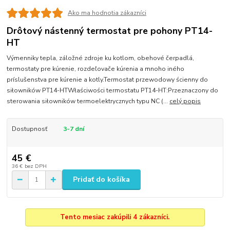
Ako ma hodnotia zákazníci
Drôtový nástenný termostat pre pohony PT14-
HT
Výmenniky tepla, záložné zdroje ku kotlom, obehové čerpadlá,
termostaty pre kúrenie, rozdeľovače kúrenia a mnoho iného
príslušenstva pre kúrenie a kotly.Termostat przewodowy ścienny do
siłowników PT14-HTWłaściwości termostatu PT14-HT:Przeznaczony do
sterowania siłowników termoelektrycznych typu NC (...
celý popis
Dostupnosť
3-7 dní
45 €
36 €
bez DPH
Pridať do košíka
Tento mesiac zakúpili 4 zákazníci.