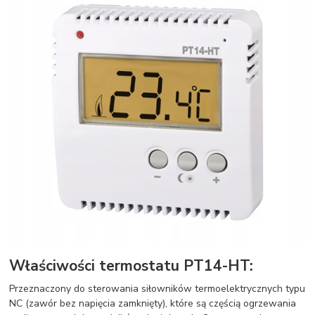
Właściwości termostatu PT14-HT:
Przeznaczony do sterowania siłowników termoelektrycznych typu
NC (zawór bez napięcia zamknięty), które są częścią ogrzewania