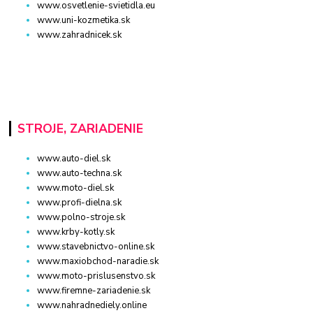
www.osvetlenie-svietidla.eu
www.uni-kozmetika.sk
www.zahradnicek.sk
STROJE, ZARIADENIE
www.auto-diel.sk
www.auto-techna.sk
www.moto-diel.sk
www.profi-dielna.sk
www.polno-stroje.sk
www.krby-kotly.sk
www.stavebnictvo-online.sk
www.maxiobchod-naradie.sk
www.moto-prislusenstvo.sk
www.firemne-zariadenie.sk
www.nahradnediely.online