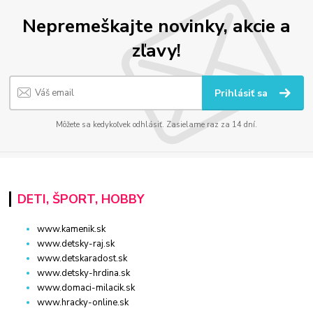
Nepremeškajte novinky, akcie a
zľavy!
Prihlásiť sa
Môžete sa kedykoľvek odhlásiť. Zasielame raz za 14 dní.
DETI, ŠPORT, HOBBY
www.kamenik.sk
www.detsky-raj.sk
www.detskaradost.sk
www.detsky-hrdina.sk
www.domaci-milacik.sk
www.hracky-online.sk