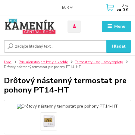
0
ks
EUR
za
0 €
Menu
Hľadať
Úvod
Príslušenstvo pre kotly a kachle
Termostaty - regulátory teploty
Drôtový nástenný termostat pre pohony PT14-HT
Drôtový nástenný termostat pre
pohony PT14-HT