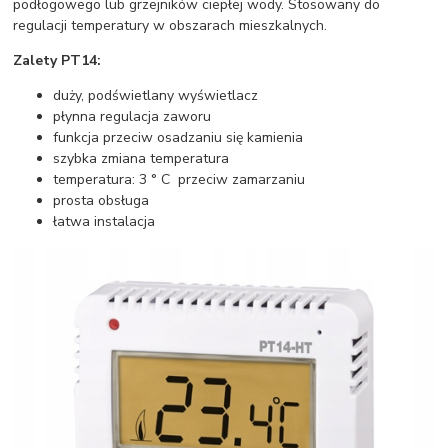
podłogowego lub grzejników ciepłej wody. Stosowany do
regulacji temperatury w obszarach mieszkalnych.
Zalety PT14:
duży, podświetlany wyświetlacz
płynna regulacja zaworu
funkcja przeciw osadzaniu się kamienia
szybka zmiana temperatura
temperatura: 3 ° C przeciw zamarzaniu
prosta obsługa
łatwa instalacja