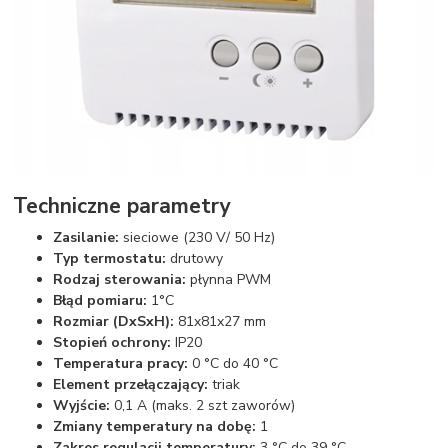
Techniczne parametry
Zasilanie:
sieciowe (230 V/ 50 Hz)
Typ termostatu:
drutowy
Rodzaj sterowania:
płynna PWM
Błąd pomiaru:
1°C
Rozmiar (DxSxH):
81x81x27 mm
Stopień ochrony:
IP20
Temperatura pracy:
0 °C do 40 °C
Element przełączający:
triak
Wyjście:
0,1 A (maks. 2 szt zaworów)
Zmiany temperatury na dobę:
1
Zakres regulacji temperatury:
3 °C do 39 °C