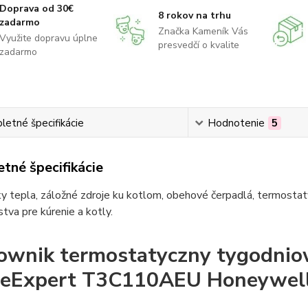
Doprava od 30€
8 rokov na trhu
zadarmo
Značka Kameník Vás
Využite dopravu úplne
presvedčí o kvalite
zadarmo
etné špecifikácie
Hodnotenie
5
tné špecifikácie
 tepla, záložné zdroje ku kotlom, obehové čerpadlá, termostaty
stva pre kúrenie a kotly.
ownik termostatyczny tygodn
eExpert T3C110AEU Honeywel