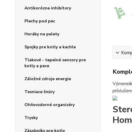
Antikorózne inhibítory
Plechy pod pec
Horáky na pelety
Spojky pre kotly a kachle
Kompl
Tlakové - tepelné senzory pre
kotly a pece
Komple
Záložné zdroje energie
Výmenniky
príslušen
Tesniace šnúry
Ohňovzdorné organizéry
Ster
Hom
Trysky
Zásobníky pre kotly