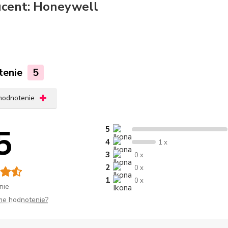
cent: Honeywell
tenie
5
 hodnotenie
5
5
4
1 x
3
0 x
2
0 x
1
0 x
nie
me hodnotenie?