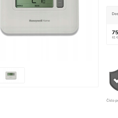
Dos
75
61 
Číslo p