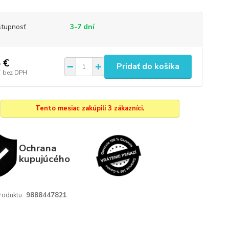
tupnosť
3-7 dní
 €
Pridať do košíka
€
bez DPH
Tento mesiac zakúpili 3 zákazníci.
Ochrana
kupujúcého
roduktu:
9888447821