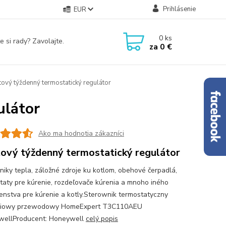
Prihlásenie
EUR
0
ks
e si rady? Zavolajte.
za
0 €
ový týždenný termostatický regulátor
ulátor
Ako ma hodnotia zákazníci
ový týždenný termostatický regulátor
iky tepla, záložné zdroje ku kotlom, obehové čerpadlá,
taty pre kúrenie, rozdeľovače kúrenia a mnoho iného
šenstva pre kúrenie a kotly.Sterownik termostatyczny
niowy przewodowy HomeExpert T3C110AEU
wellProducent: Honeywell
celý popis