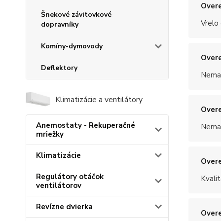
Overe
Šnekové závitovkové
Vrelo
dopravníky
Komíny-dymovody
Overe
Deflektory
Nemal
Klimatizácie a ventilátory
Overe
Anemostaty - Rekuperačné
Nemal
mriežky
Klimatizácie
Overe
Regulátory otáčok
Kvalit
ventilátorov
Revízne dvierka
Overe