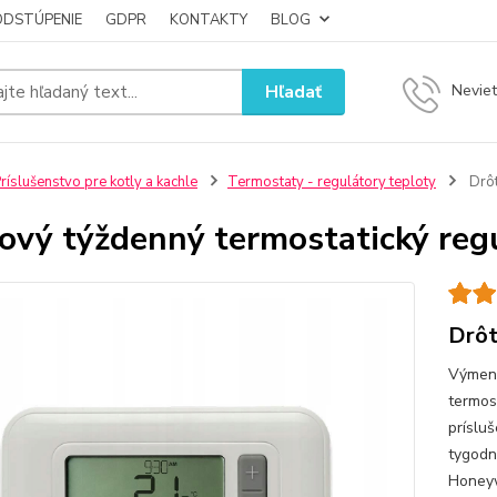
ODSTÚPENIE
GDPR
KONTAKTY
BLOG
Hľadať
Neviet
ríslušenstvo pre kotly a kachle
Termostaty - regulátory teploty
Drôt
ový týždenný termostatický reg
Drôt
Výmenn
termos
príslu
tygod
Honey