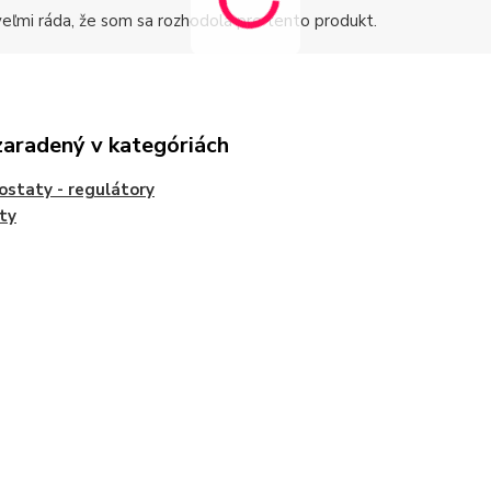
eľmi ráda, že som sa rozhodola pre tento produkt.
zaradený v kategóriách
staty - regulátory
ty