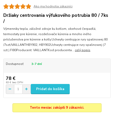
Ako ma hodnotia zákazníci
Držiaky centrovania výfukového potrubia 80 / 7ks
/
Výmenniky tepla, záložné zdroje ku kotlom, obehové čerpadlá,
termostaty pre kúrenie, rozdeľovače kúrenia a mnoho iného
príslušenstva pre kúrenie a kotly.Uchwyty centrujące rury spalinowej 80
/7szt/VAILLANTHBY902, HBY902Uchwyty centrujące rury spalinowej (7
szt.) FI80Producent: VAILLANTKod producenta...
celý popis
Dostupnosť
3-7 dní
78 €
63 €
bez DPH
Pridať do košíka
Tento mesiac zakúpili 9 zákazníci.