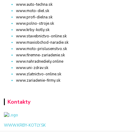
www.auto-techna.sk
www.moto-diel.sk
www.profi-dielna.sk
www.polno-stroje.sk
www.krby-kotly.sk
www.stavebnictvo-online.sk
www.maxiobchod-naradie.sk
www.moto-prislusenstvo.sk
www.firemne-zariadenie.sk
www.nahradnediely.online
www.uni-zdrav.sk
www.zlatnictvo-online.sk
www.zariadenie-firmy.sk
Kontakty
WWW.KRBY-KOTLY.SK