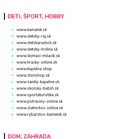
DETI, ŠPORT, HOBBY
www.kamenik.sk
www.detsky-raj.sk
www.detskaradost.sk
www.detsky-hrdina.sk
www.domaci-milacik.sk
www.hracky-online.sk
www.kupelna.shop
www.stonshop.sk
www.sanita-kupelne.sk
www.skolsky-batoh.sk
www.sportaturistika.sk
www.potraviny-online.sk
www.zlatnictvo-online.sk
www.rybarstvo-kamenik.sk
DOM, ZÁHRADA