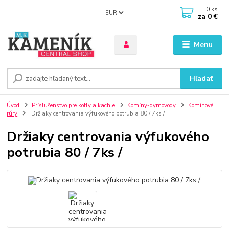
0
ks
EUR
za
0 €
Menu
Hľadať
Úvod
Príslušenstvo pre kotly a kachle
Komíny-dymovody
Komínové
rúry
Držiaky centrovania výfukového potrubia 80 / 7ks /
Držiaky centrovania výfukového
potrubia 80 / 7ks /