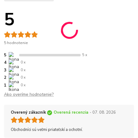
5
5 hodnotenie
5
5 x
4
0 x
3
0 x
2
0 x
1
0 x
Ako overíme hodnotenie?
Overený zákazník
Overená recenzia
- 07. 08. 2026
Obchodníci sú veľmi priateľskí a ochotní.