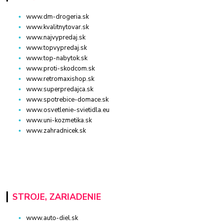
www.dm-drogeria.sk
www.kvalitnytovar.sk
www.najvypredaj.sk
www.topvypredaj.sk
www.top-nabytok.sk
www.proti-skodcom.sk
www.retromaxishop.sk
www.superpredajca.sk
www.spotrebice-domace.sk
www.osvetlenie-svietidla.eu
www.uni-kozmetika.sk
www.zahradnicek.sk
STROJE, ZARIADENIE
www.auto-diel.sk