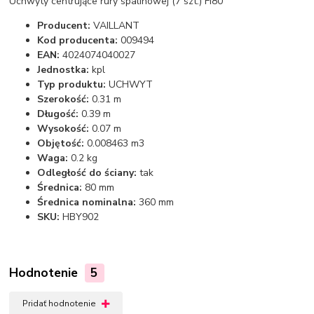
Uchwyty centrujące rury spalinowej (7 szt.) FI80
Producent:
VAILLANT
Kod producenta:
009494
EAN:
4024074040027
Jednostka:
kpl
Typ produktu:
UCHWYT
Szerokość:
0.31 m
Długość:
0.39 m
Wysokość:
0.07 m
Objętość:
0.008463 m3
Waga:
0.2 kg
Odległość do ściany:
tak
Średnica:
80 mm
Średnica nominalna:
360 mm
SKU:
HBY902
Hodnotenie
5
Pridať hodnotenie