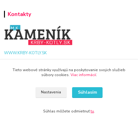
Kontakty
WWW.KRBY-KOTLY.SK
Tieto webové stránky využívajú na poskytovanie svojich služieb
súbory cookies.
Viac informácií
.
info@krby-kotly.sk
Súhlasím
Nastavenia
Súhlas môžete odmietnuť
tu
.
© 2024 Všetky práva vyhradené KAMENIK.SK
Vytvorené na
Eshop-rychlo.sk