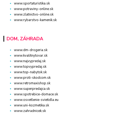
www.sportaturistika.sk
www.potraviny-online.sk
www.zlatnictvo-online.sk
www.rybarstvo-kamenik.sk
DOM, ZÁHRADA
www.dm-drogeria.sk
www.kvalitnytovar.sk
www.najvypredaj.sk
www.topvypredaj.sk
www.top-nabytok.sk
www.proti-skodcom.sk
www.retromaxishop.sk
www.superpredajca.sk
www.spotrebice-domace.sk
www.osvetlenie-svietidla.eu
www.uni-kozmetika.sk
www.zahradnicek.sk