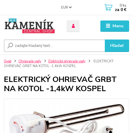
0
ks
EUR
za
0 €
Menu
Hľadať
Úvod
Ohrievače vody
Elektrické ohrievače vody
ELEKTRICKÝ
OHRIEVAČ GRBT NA KOTOL -1,4kW KOSPEL
ELEKTRICKÝ OHRIEVAČ GRBT
NA KOTOL -1,4kW KOSPEL