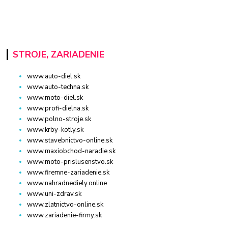
STROJE, ZARIADENIE
www.auto-diel.sk
www.auto-techna.sk
www.moto-diel.sk
www.profi-dielna.sk
www.polno-stroje.sk
www.krby-kotly.sk
www.stavebnictvo-online.sk
www.maxiobchod-naradie.sk
www.moto-prislusenstvo.sk
www.firemne-zariadenie.sk
www.nahradnediely.online
www.uni-zdrav.sk
www.zlatnictvo-online.sk
www.zariadenie-firmy.sk