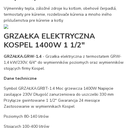
Výmenniky tepla, záložné zdroje ku kotlom, obehové čerpadlá,
termostaty pre kúrenie, rozdeľovače kúrenia a mnoho iného
príslušenstva pre kúrenie a kotly.
GRZAŁKA ELEKTRYCZNA
KOSPEL 1400W 1 1/2"
GRZAŁKA.GRW-1.4
- Grzałka elektryczna z termostatem GRW-
1,4 kW/230V, 6/4" do wymienników poziomych oraz wymienników
stojących firmy Kospel.
Dane techniczne
Symbol GRZAŁKA.GRBT-1.4 Moc grzewcza 1400W Napięcie
zasilające 230V Długość zanurzeniowa do uszczelki 330 mm
Przyłącze gwintowane 1 1/2" Gwarancja 24 miesiące
Zastosowanie w wymiennikach Kospel
Poziomych 80-140 litrów
Stojących 100-400 litrów