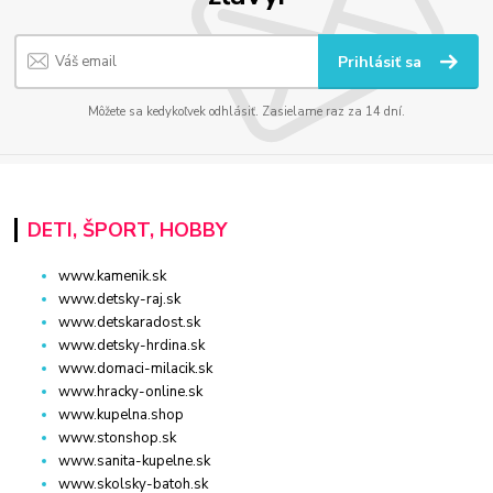
Prihlásiť sa
Môžete sa kedykoľvek odhlásiť. Zasielame raz za 14 dní.
DETI, ŠPORT, HOBBY
www.kamenik.sk
www.detsky-raj.sk
www.detskaradost.sk
www.detsky-hrdina.sk
www.domaci-milacik.sk
www.hracky-online.sk
www.kupelna.shop
www.stonshop.sk
www.sanita-kupelne.sk
www.skolsky-batoh.sk