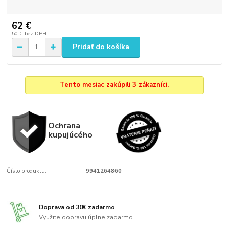
62 €
50 €
bez DPH
Pridať do košíka
Tento mesiac zakúpili 3 zákazníci.
Ochrana
kupujúcého
Číslo produktu:
9941264860
Doprava od 30€ zadarmo
Využite dopravu úplne zadarmo